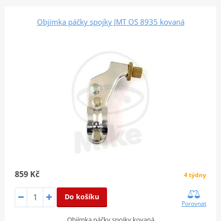
Objímka páčky spojky JMT OS 8935 kovaná
859 Kč
4 týdny
Do košíku
Porovnat
Objímka páčky spojky kovaná