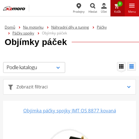
0
Prodejny
Hledat
Účet
Košík
Menu
Hledat
Domů
Na motorku
Náhradní díly a tuning
Páčky
Páčky spojky
Objímky páček
Objímky páček
Zobrazit filtraci
Objímka páčky spojky JMT OS 8877 kovaná