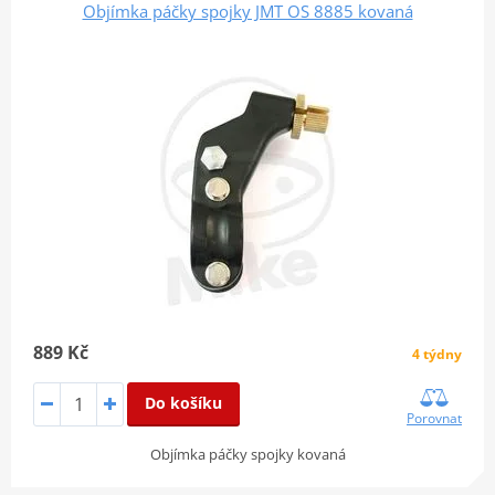
Objímka páčky spojky JMT OS 8885 kovaná
889 Kč
4 týdny
Do košíku
Porovnat
Objímka páčky spojky kovaná