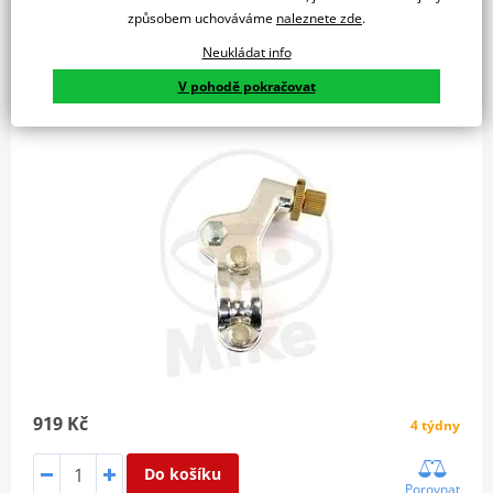
způsobem uchováváme
naleznete zde
.
Neukládat info
Objímka páčky spojky JMT OS 8778 kovaná
V pohodě pokračovat
919 Kč
4 týdny
Do košíku
Porovnat