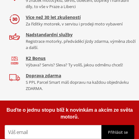
9 značek motocyklů, servis, oblečení, doplňky i náhradní
díly, to vše v Praze a Liberci
Více než 30 let zkušeností
Za řídítky motorek, v servisu i prodeji moto vybavení
Nadstandardní služby
Registrace motorky, předváděcí jízdy zdarma, výměna zboží
a další.
K2 Bonus
Výbava? Servis? Sleva? Ty volíš, jakou odměnu chceš!
Doprava zdarma
S PPL Parcel Smart máš dopravu na každou objednávku
ZDARMA.
Buďte o jednu stopu blíž k novinkám a akcím ze světa
motorů.
Přihlásit se