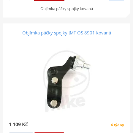
Objímka páčky spojky kovaná
Objímka páčky spojky JMT OS 8901 kovaná
1 109 Kč
4 týdny