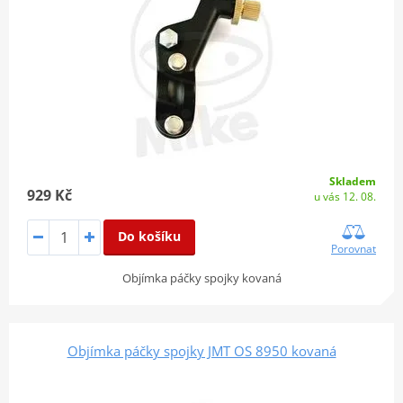
Skladem
929 Kč
u vás 12. 08.
Do košíku
Porovnat
Objímka páčky spojky kovaná
Objímka páčky spojky JMT OS 8950 kovaná