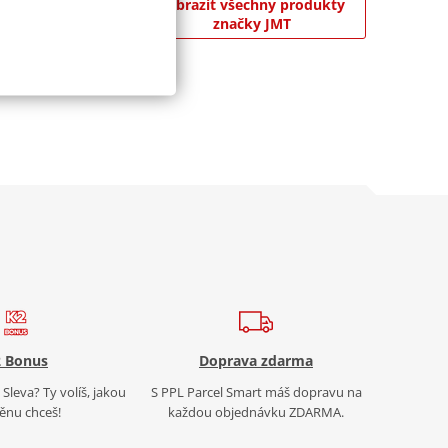
Zobrazit všechny produkty
široký výběr
značky JMT
 Bonus
Doprava zdarma
Sleva? Ty volíš, jakou
S PPL Parcel Smart máš dopravu na
nu chceš!
každou objednávku ZDARMA.