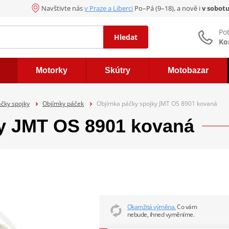
Navštivte nás
v Praze a Liberci
Po–Pá (9–18), a nově i
v sobot
Po
Hledat
Ko
Motorky
Skútry
Motobazar
čky spojky
Objímky páček
Objímka páčky spojky JMT OS 8901 kovaná
y JMT OS 8901 kovaná
Okamžitá výměna.
Co vám
nebude, ihned vyměníme.