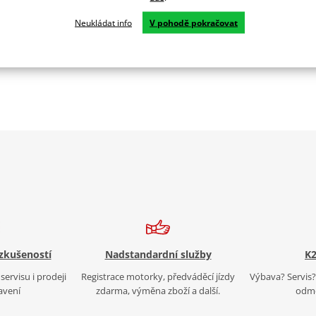
zúdržbové, továrně aktivované a gelové baterie. V nabídce je také 
Neukládat info
V pohodě pokračovat
ké vyrábí brzdové páčky, páčky spojky, zpětná zrcátka a blinkry.
 zkušeností
Nadstandardní služby
K2
servisu i prodeji
Registrace motorky, předváděcí jízdy
Výbava? Servis? 
avení
zdarma, výměna zboží a další.
odmě