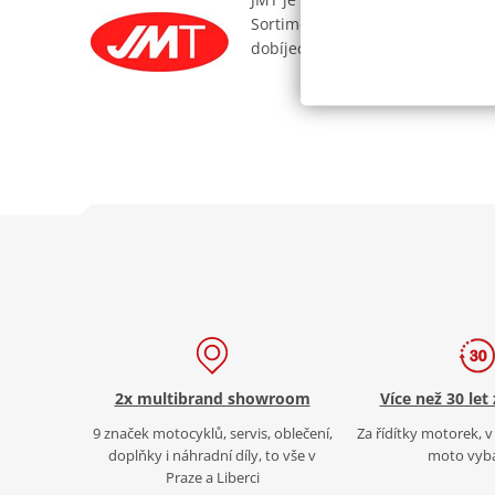
Sortiment zahrnuje konvenční, be
dobíjecích zařízení. Firma JMT ta
2x multibrand showroom
Více než 30 let
9 značek motocyklů, servis, oblečení,
Za řídítky motorek, v 
doplňky i náhradní díly, to vše v
moto vyb
Praze a Liberci