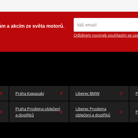
ám a akcím ze světa motorů.
Odběrem novinek souhlasím se zas
Praha Kawasaki
Liberec BMW
P
Praha Prodejna oblečení
Liberec Prodejna
P
a doplňků
oblečení a doplňků