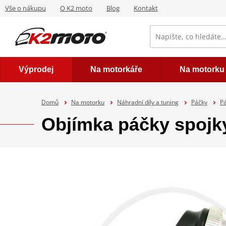
Vše o nákupu
O K2 moto
Blog
Kontakt
Výprodej
Na motorkáře
Na motorku
Domů
Na motorku
Náhradní díly a tuning
Páčky
Pá
Objímka páčky spojk