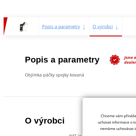
Popis a parametry
O výrobci
Jsme 
Popis a parametry
dealer
Objímka páčky spojky kovaná
Chceme vám přinášet
O výrobci
uchovat informace o to
nemáme uchovávat in
JMT je přední německou značkou, 