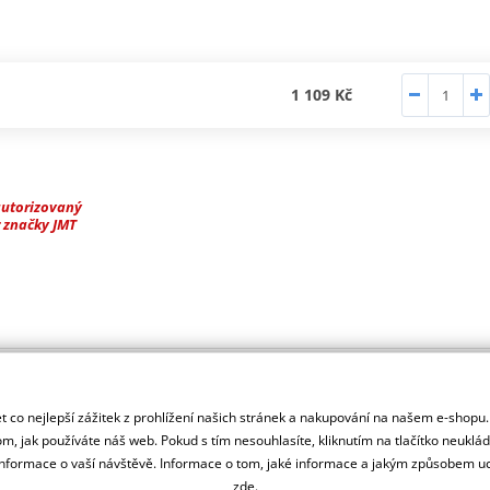
1 109 Kč
autorizovaný
 značky JMT
 co nejlepší zážitek z prohlížení našich stránek a nakupování na našem e-shopu
m, jak používáte náš web. Pokud s tím nesouhlasíte, kliknutím na tlačítko neuklá
formace o vaší návštěvě. Informace o tom, jaké informace a jakým způsobem
zde
.
spadající pod firmu JM Products. JMT vyrábí baterie pro motocykly