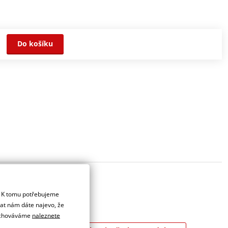
Do košíku
. K tomu potřebujeme
dat nám dáte najevo, že
 uchováváme
naleznete
, skútry a ATV.