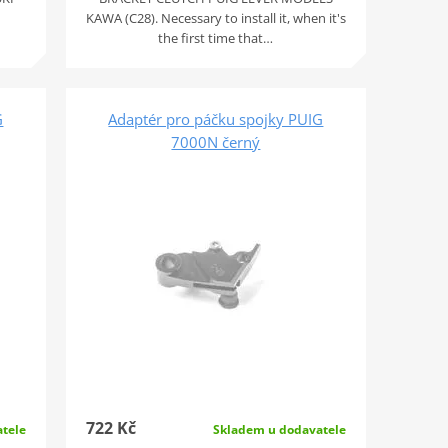
KAWA (C28). Necessary to install it, when it's
the first time that…
G
Adaptér pro páčku spojky PUIG
7000N černý
722 Kč
tele
Skladem u dodavatele