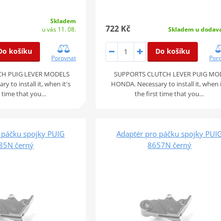
Skladem
722 Kč
u vás 11. 08.
Skladem u dodava
Do košíku
Do košíku
Porovnat
Por
CH PUIG LEVER MODELS
SUPPORTS CLUTCH LEVER PUIG MO
 to install it, when it's
HONDA. Necessary to install it, when i
st time that you…
the first time that you…
 páčku spojky PUIG
Adaptér pro páčku spojky PUI
85N černý
8657N černý