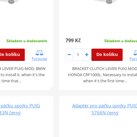
799 Kč
Skladem u dodavatele
Skladem u dodava
Do košíku
Do košíku
Porovnat
Por
H LEVER PUIG MOD. BMW
BRACKET CLUTCH LEVER PUIG MOD
o install it, when it's the
HONDA CRF1000L. Necessary to install 
st time that…
when it's the first time…
 páčku spojky PUIG
Adaptér pro páčku spojky PUI
83N černý
5766N černý