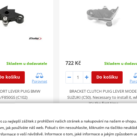
722 Kč
Skladem u dodavatele
Skladem u dodava
Do košíku
Do košíku
Porovnat
Por
ORT LEVER PUIG BMW
BRACKET CLUTCH PUIG LEVER MODE
/F850GS (C102)
SUZUKI (C50). Necessary to install it, 
it's the first time…
 co nejlepší zážitek z prohlížení našich stránek a nakupování na našem e-shopu
m, jak používáte náš web. Pokud s tím nesouhlasíte, kliknutím na tlačítko neuklá
 páčku spojky PUIG
Adaptér pro páčku spojky PUI
formace o vaší návštěvě. Informace o tom, jaké informace a jakým způsobem
61N černý
7171N černý