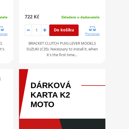
722 Kč
tele
Skladem u dodavatele
Do košíku
ovnat
Porovnat
D.
BRACKET CLUTCH PUIG LEVER MODELS
t's
SUZUKI (C35). Necessary to install it, when
it's the first time…
G
DÁRKOVÁ
KARTA
K2
MOTO