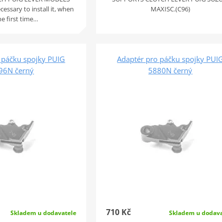
essary to install it, when
MAXISC.(C96)
the first time…
 páčku spojky PUIG
Adaptér pro páčku spojky PUI
96N černý
5880N černý
710 Kč
Skladem u dodavatele
Skladem u dodava