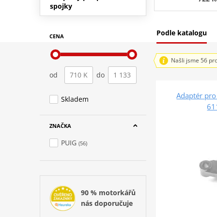
spojky
Podle katalogu
CENA
Našli jsme 56 pr
od
do
Adaptér pro
Skladem
61
ZNAČKA
PUIG
(56)
90 % motorkářů
nás doporučuje