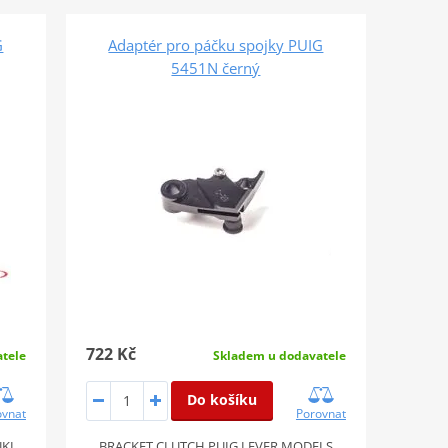
G
Adaptér pro páčku spojky PUIG
5451N černý
722 Kč
tele
Skladem u dodavatele
Do košíku
ovnat
Porovnat
KI
BRACKET CLUTCH PUIG LEVER MODELS