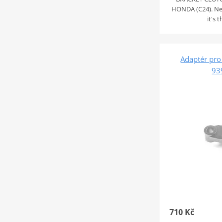
HONDA (C24). Nec
it's 
Adaptér pro
93
710 Kč