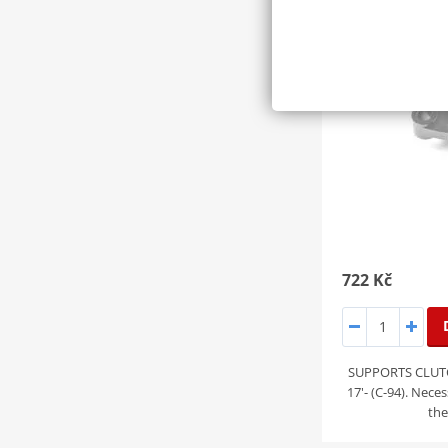
722 Kč
SUPPORTS CLUTC
17'- (C-94). Neces
the