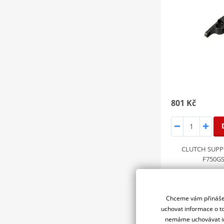
801 Kč
CLUTCH SUPP
F750GS
Chceme vám přinášet
uchovat informace o to
Adaptér pro
nemáme uchovávat in
99