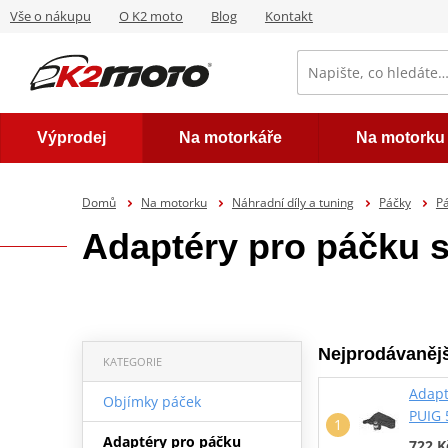
Vše o nákupu
O K2 moto
Blog
Kontakt
Výprodej
Na motorkáře
Na motorku
Domů
Na motorku
Náhradní díly a tuning
Páčky
Pá
Adaptéry pro páčku 
Nejprodávanějš
KATEGORIE
Adapt
Objímky páček
PUIG 
Adaptéry pro páčku
722 K