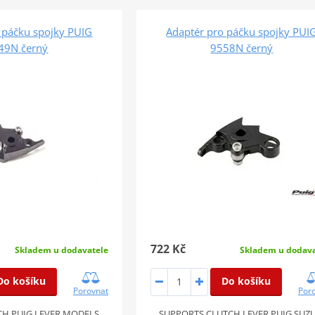
 páčku spojky PUIG
Adaptér pro páčku spojky PUI
49N černý
9558N černý
722 Kč
Skladem u dodavatele
Skladem u dodava
Do košíku
Do košíku
Porovnat
Por
CH PUIG LEVER MODELS
SUPPORTS CLUTCH LEVER PUIG SUZU