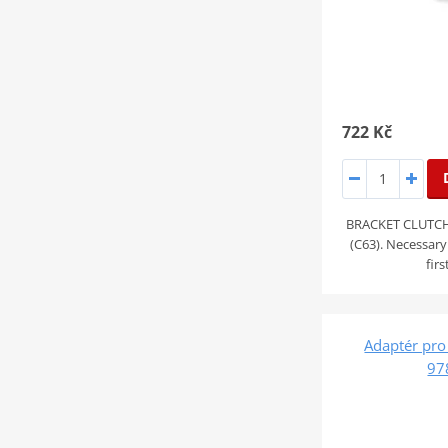
722 Kč
BRACKET CLUTC
(C63). Necessary t
fir
Adaptér pro
97