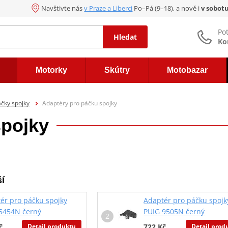
Navštivte nás
v Praze a Liberci
Po–Pá (9–18), a nově i
v sobot
Po
Hledat
Ko
Motorky
Skútry
Motobazar
čky spojky
Adaptéry pro páčku spojky
spojky
í
ér pro páčku spojky
Adaptér pro páčku spojk
5454N černý
PUIG 9505N černý
Detail produktu
Detail prod
č
722 Kč