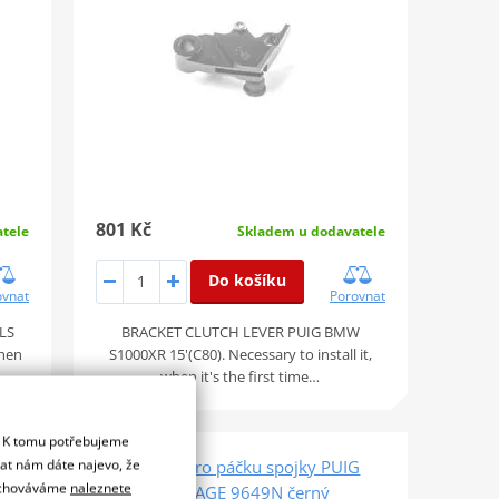
801 Kč
tele
Skladem u dodavatele
Do košíku
ovnat
Porovnat
LS
BRACKET CLUTCH LEVER PUIG BMW
when
S1000XR 15'(C80). Necessary to install it,
when it's the first time…
. K tomu potřebujeme
dat nám dáte najevo, že
G
Adaptér pro páčku spojky PUIG
 uchováváme
naleznete
HERITAGE 9649N černý