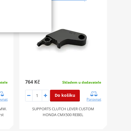
764 Kč
tele
Skladem u dodavatele
Do košíku
ovnat
Porovnat
BMW.
SUPPORTS CLUTCH LEVER CUSTOM
rst
HONDA CMX500 REBEL