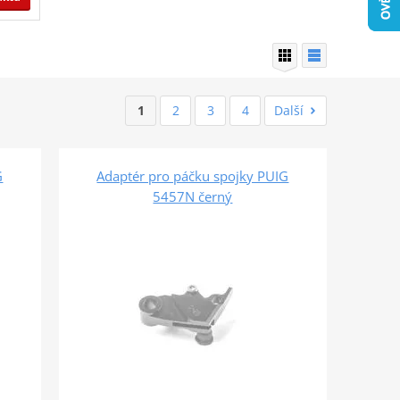
1
2
3
4
Další
G
Adaptér pro páčku spojky PUIG
5457N černý