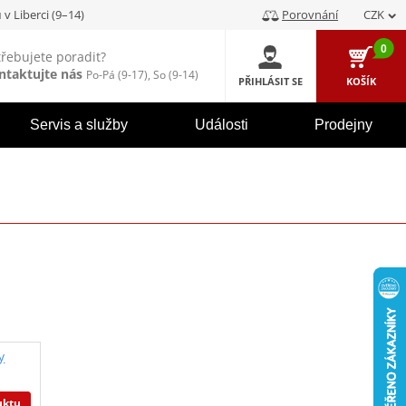
u
v Liberci (9–14)
Porovnání
CZK
0
třebujete poradit?
ntaktujte nás
Po-Pá (9-17), So (9-14)
PŘIHLÁSIT SE
KOŠÍK
Servis a služby
Události
Prodejny
y
uktu