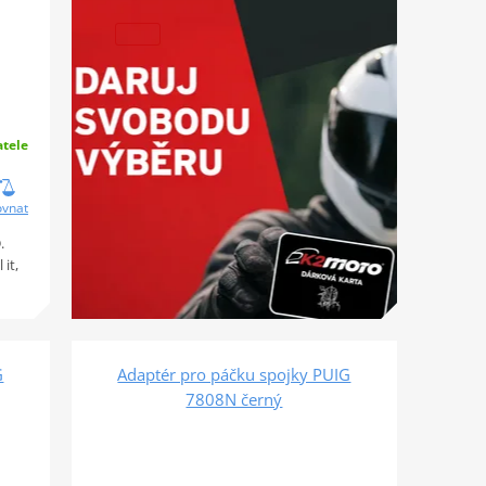
tele
ovnat
.
it,
G
Adaptér pro páčku spojky PUIG
7808N černý