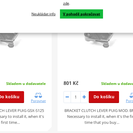
zde
.
Neukládat info
V pohodě pokračovat
801 Kč
Skladem u dodavatele
Skladem u dodava
Do košíku
Do košíku
Porovnat
Por
H LEVER PUIG GSX-S125
BRACKET CLUTCH LEVER PUIG MOD. 
sary to install it, when it's
Necessary to install it, when it's the fi
 first time…
time that you buy…