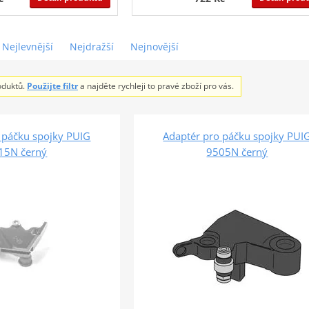
Nejlevnější
Nejdražší
Nejnovější
oduktů.
Použijte filtr
a najděte rychleji to pravé zboží pro vás.
 páčku spojky PUIG
Adaptér pro páčku spojky PUI
15N černý
9505N černý