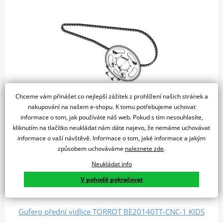
Chceme vám přinášet co nejlepší zážitek z prohlížení našich stránek a
nakupování na našem e-shopu. K tomu potřebujeme uchovat
informace o tom, jak používáte náš web. Pokud s tím nesouhlasíte,
425 Kč
4 týdny
kliknutím na tlačítko neukládat nám dáte najevo, že nemáme uchovávat
informace o vaší návštěvě. Informace o tom, jaké informace a jakým
Do košíku
způsobem uchováváme
naleznete zde
.
Porovnat
Neukládat info
Řetěz 166 článků TORROT KIDS
V pohodě pokračovat
Gufero přední vidlice TORROT BE20140TT-CNC-1 KIDS