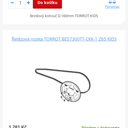
Do košíku
Porovnat
Brzdový kotouč D.160mm TORROT KIDS
Řetězová rozeta TORROT BE57300TT-CKK-1 Z85 KIDS
1 281 Kč
Skladem u dodavatele