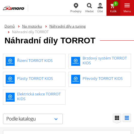
0
Prodejny
Hledat
Účet
Košík
Menu
Hledat
Domů
Na motorku
Náhradní díly a tuning
Náhradní díly TORROT
Náhradní díly TORROT
Brzdový systém TORROT
Řizení TORROT KIDS
KIDS
Plasty TORROT KIDS
Převody TORROT KIDS
Elektrická sekce TORROT
KIDS