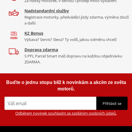
Za řídítky motorek, v servisu i prodeji moto vybavení
Nadstandardní služby
Registrace motorky, předváděcí jízdy zdarma, výměna zboží
a další.
K2 Bonus
Výbava? Servis? Sleva? Ty volíš, jakou odměnu chceš!
Doprava zdarma
S PPL Parcel Smart máš dopravu na každou objednávku
ZDARMA.
Buďte o jednu stopu blíž k novinkám a akcím ze světa
motorů.
Přihlásit se
Odběrem novinek souhlasím se zasíláním osobních údajů.