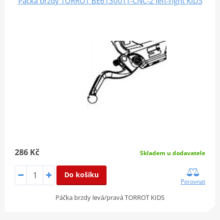
Páčka brzdy TORROT BE61300TT-CNC-2 left-right KIDS
286 Kč
Skladem u dodavatele
Do košíku
Porovnat
Páčka brzdy levá/pravá TORROT KIDS