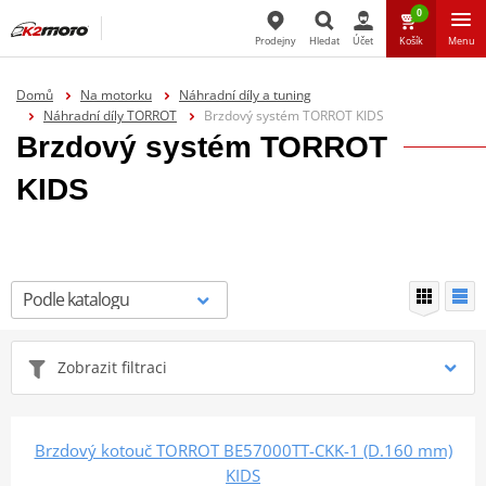
0
Prodejny
Hledat
Účet
Košík
Menu
Hledat
Domů
Na motorku
Náhradní díly a tuning
Náhradní díly TORROT
Brzdový systém TORROT KIDS
Brzdový systém TORROT
KIDS
Zobrazit filtraci
Brzdový kotouč TORROT BE57000TT-CKK-1 (D.160 mm)
KIDS