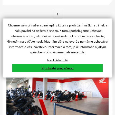
1
Chceme vám přinášet co nejlepší zážitek z prohlížení našich stránek a
nakupování na našem e-shopu. K tomu potřebujeme uchovat
Nemůžete si vybrat nebo se rozhodnout?
informace o tom, jak používáte náš web. Pokud s tím nesouhlasíte,
kliknutím na tlačítko neukládat nám dáte najevo, že nemáme uchovávat
informace o vaší návštěvě. Informace o tom, jaké informace a jakým
způsobem uchováváme
naleznete zde
.
Neukládat info
V pohodě pokračovat