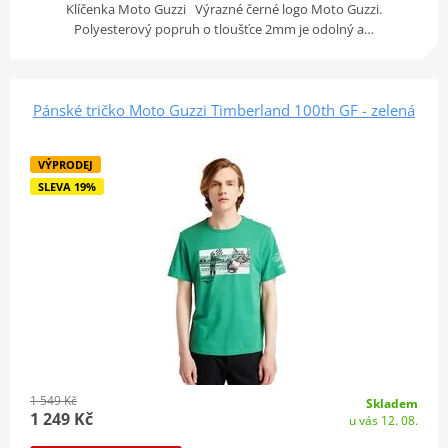
Klíčenka Moto Guzzi Výrazné černé logo Moto Guzzi.
Polyesterový popruh o tloušťce 2mm je odolný a…
Pánské tričko Moto Guzzi Timberland 100th GF - zelená
VÝPRODEJ
SLEVA 19%
1 549 Kč
Skladem
1 249 Kč
u vás 12. 08.