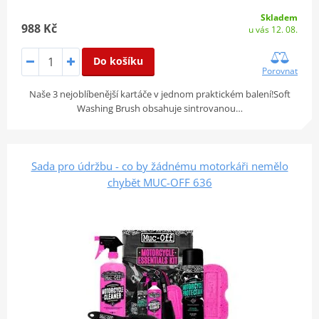
Skladem
988 Kč
u vás 12. 08.
Do košíku
Porovnat
Naše 3 nejoblíbenější kartáče v jednom praktickém balení!Soft
Washing Brush obsahuje sintrovanou…
Sada pro údržbu - co by žádnému motorkáři nemělo
chybět MUC-OFF 636