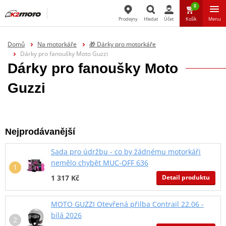
0
Prodejny
Hledat
Účet
Košík
Menu
Hledat
Domů
Na motorkáře
🎁 Dárky pro motorkáře
Dárky pro fanoušky Moto Guzzi
Dárky pro fanoušky Moto
Guzzi
Nejprodávanější
Sada pro údržbu - co by žádnému motorkáři
nemělo chybět MUC-OFF 636
Detail produktu
1 317 Kč
MOTO GUZZI Otevřená přilba Contrail 22.06 -
bílá 2026