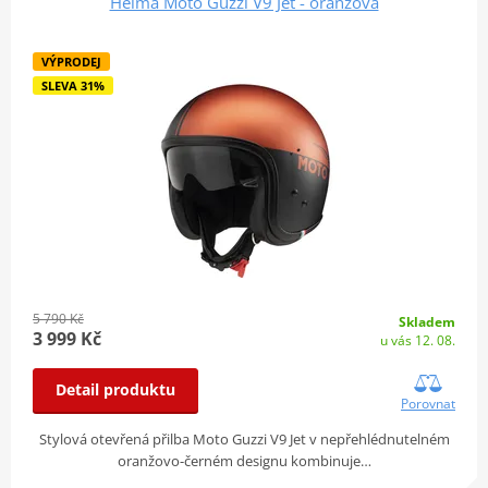
Helma Moto Guzzi V9 Jet - oranžová
VÝPRODEJ
SLEVA 31%
5 790 Kč
Skladem
3 999 Kč
u vás 12. 08.
Detail produktu
Porovnat
Stylová otevřená přilba Moto Guzzi V9 Jet v nepřehlédnutelném
oranžovo-černém designu kombinuje…