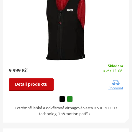
Skladem
9 999 Kč
u vás 12. 08.
Detail produktu
Porovnat
Extrémně lehká a odvětraná airbagová vesta iXS IPRO 1.0 s
technologií In&motion patří k…