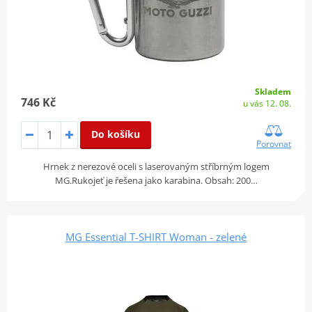
Skladem
746 Kč
u vás 12. 08.
Do košíku
Porovnat
Hrnek z nerezové oceli s laserovaným stříbrným logem
MG.Rukojeť je řešena jako karabina. Obsah: 200…
MG Essential T-SHIRT Woman - zelené