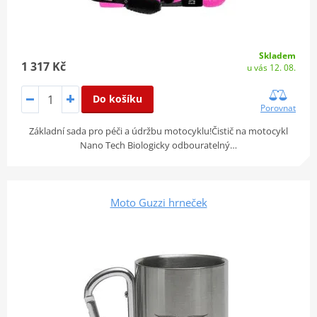
Skladem
1 317 Kč
u vás 12. 08.
Do košíku
Porovnat
Základní sada pro péči a údržbu motocyklu!Čistič na motocykl
Nano Tech Biologicky odbouratelný…
Moto Guzzi hrneček