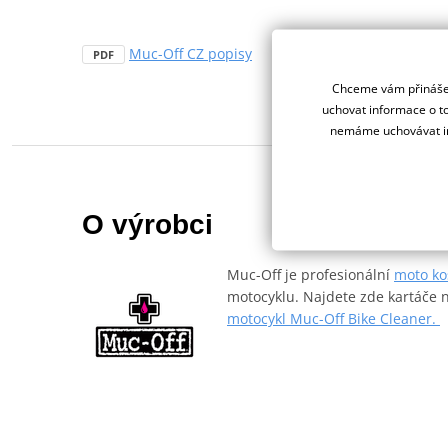
Muc-Off CZ popisy
PDF
Chceme vám přinášet
uchovat informace o to
nemáme uchovávat in
O výrobci
Muc-Off je profesionální
moto ko
motocyklu. Najdete zde kartáče n
motocykl Muc-Off Bike Cleaner.