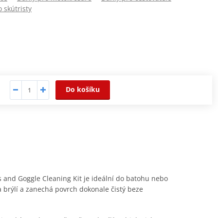
 skútristy
Do košíku
ns and Goggle Cleaning Kit je ideální do batohu nebo
a brýlí a zanechá povrch dokonale čistý beze