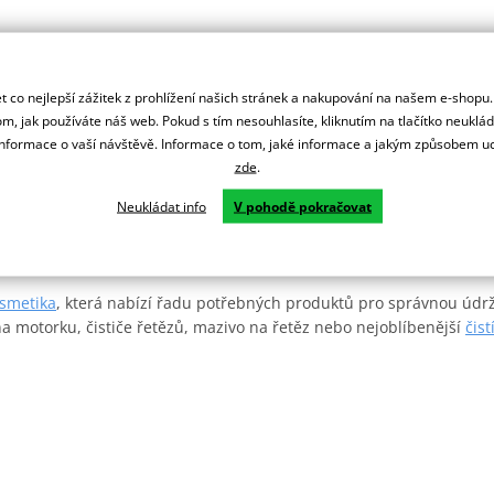
 co nejlepší zážitek z prohlížení našich stránek a nakupování na našem e-shopu
m, jak používáte náš web. Pokud s tím nesouhlasíte, kliknutím na tlačítko neuklá
formace o vaší návštěvě. Informace o tom, jaké informace a jakým způsobem
zde
.
Neukládat info
V pohodě pokračovat
smetika
, která nabízí řadu potřebných produktů pro správnou úd
a motorku, čističe řetězů, mazivo na řetěz nebo nejoblíbenější
čist