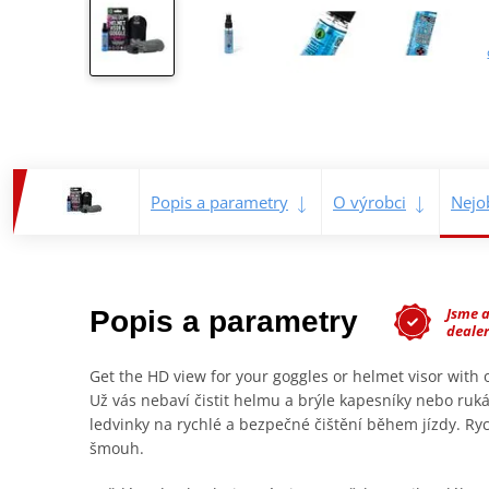
Popis a parametry
O výrobci
Nejo
Jsme 
Popis a parametry
dealer
Get the HD view for your goggles or helmet visor with ou
Už vás nebaví čistit helmu a brýle kapesníky nebo ruká
ledvinky na rychlé a bezpečné čištění během jízdy. Ry
šmouh.