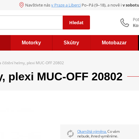
Navštivte nás
v Praze a Liberci
Po–Pá (9–18), a nově i
v sobot
Po
Hledat
Ko
Motorky
Skútry
Motobazar
a čištění helmy, plexi MUC-OFF 20802
y, plexi MUC-OFF 20802
Okamžitá výměna.
Co vám
nebude, ihned vyměníme.