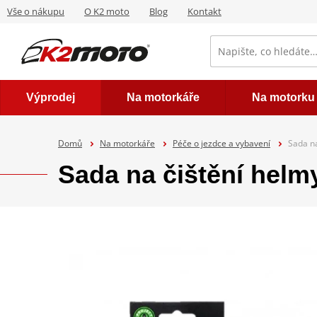
Vše o nákupu
O K2 moto
Blog
Kontakt
Výprodej
Na motorkáře
Na motorku
Domů
Na motorkáře
Péče o jezdce a vybavení
Sada n
Sada na čištění helm