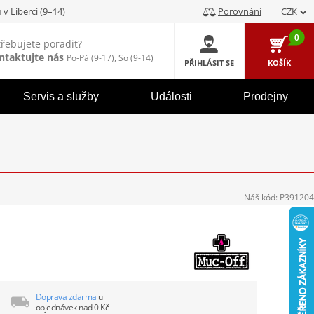
u
v Liberci (9–14)
Porovnání
CZK
0
třebujete poradit?
ntaktujte nás
Po-Pá (9-17), So (9-14)
PŘIHLÁSIT SE
KOŠÍK
Servis a služby
Události
Prodejny
Náš kód:
P391204
Doprava zdarma
u
objednávek nad 0 Kč