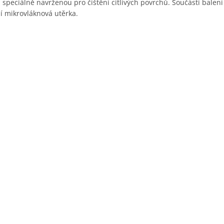
peciálně navrženou pro čištění citlivých povrchů. Součástí balení 
í mikrovláknová utěrka.