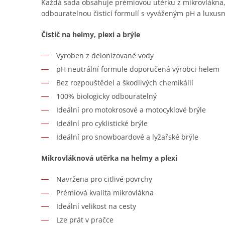
Každá sada obsahuje prémiovou utěrku z mikrovlákna, s
odbouratelnou čisticí formulí s vyváženým pH a luxusn
Čistič na helmy, plexi a brýle
Vyroben z deionizované vody
pH neutrální formule doporučená výrobci helem
Bez rozpouštědel a škodlivých chemikálií
100% biologicky odbouratelný
Ideální pro motokrosové a motocyklové brýle
Ideální pro cyklistické brýle
Ideální pro snowboardové a lyžařské brýle
Mikrovláknová utěrka na helmy a plexi
Navržena pro citlivé povrchy
Prémiová kvalita mikrovlákna
Ideální velikost na cesty
Lze prát v pračce