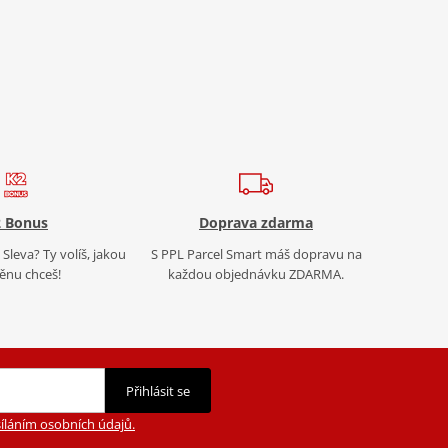
 Bonus
Doprava zdarma
Sleva? Ty volíš, jakou
S PPL Parcel Smart máš dopravu na
nu chceš!
každou objednávku ZDARMA.
Přihlásit se
íláním osobních údajů.