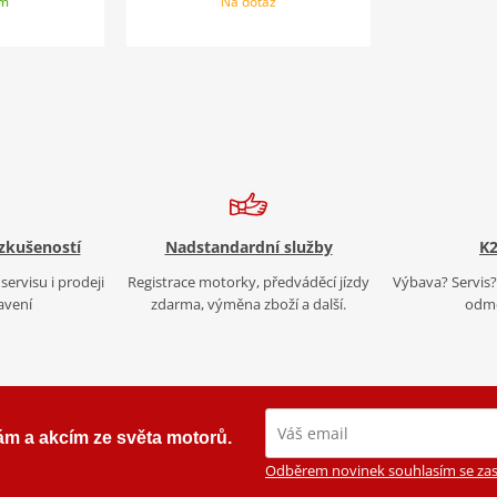
em
Na dotaz
 zkušeností
Nadstandardní služby
K2
servisu i prodeji
Registrace motorky, předváděcí jízdy
Výbava? Servis? 
avení
zdarma, výměna zboží a další.
odmě
ám a akcím ze světa motorů.
Odběrem novinek souhlasím se zas