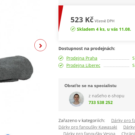
523 Kč
Včetně DPH
Skladem 4 ks, u vás 11.08.
Dostupnost na prodejnách:
Prodejna Praha
S
Prodejna Liberec
S
Obraťte se na specialistu
z našeho e-shopu
733 538 252
Zařazeno v kategoriích:
Dárky pro 
Dárky pro fanoušky Kawasaki
Dárky
Dárky pro fanoušky Vespa
Chráni