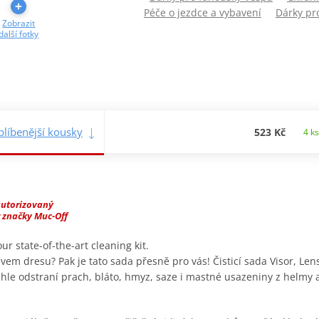
Péče o jezdce a vybavení
Dárky pro
Zobrazit
další fotky
blíbenější kousky
523 Kč
4 ks
autorizovaný
 značky Muc-Off
r state-of-the-art cleaning kit.
vem dresu? Pak je tato sada přesně pro vás! Čisticí sada Visor, Le
chle odstraní prach, bláto, hmyz, saze i mastné usazeniny z helmy 