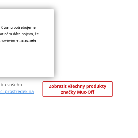
. K tomu potřebujeme
dat nám dáte najevo, že
 uchováváme
naleznete
ržbu vašeho
Zobrazit všechny produkty
ící prostředek na
značky Muc-Off