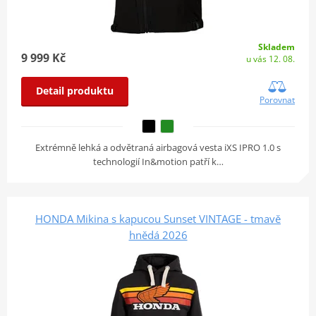
Skladem
9 999 Kč
u vás 12. 08.
Detail produktu
Porovnat
Extrémně lehká a odvětraná airbagová vesta iXS IPRO 1.0 s
technologií In&motion patří k…
HONDA Mikina s kapucou Sunset VINTAGE - tmavě
hnědá 2026