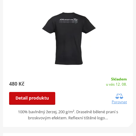
Skladem
480 Kč
u vás 12. 08.
Detail produktu
Porovnat
100% bavlněný žerzej, 200 g/m². Draselně bělené praní s
broskvovým efektem. Reflexní tištěné logo…