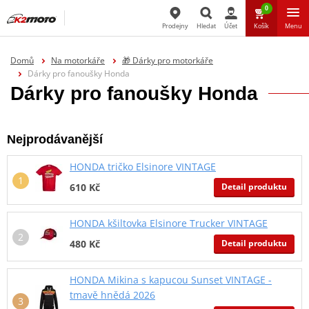
0
Prodejny
Hledat
Účet
Košík
Menu
Hledat
Domů
Na motorkáře
🎁 Dárky pro motorkáře
Dárky pro fanoušky Honda
Dárky pro fanoušky Honda
Nejprodávanější
HONDA tričko Elsinore VINTAGE
Detail produktu
610 Kč
HONDA kšiltovka Elsinore Trucker VINTAGE
Detail produktu
480 Kč
HONDA Mikina s kapucou Sunset VINTAGE -
tmavě hnědá 2026