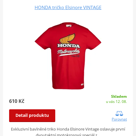
HONDA tričko Elsinore VINTAGE
Skladem
610 Kč
u vás 12. 08.
Detail produktu
Porovnat
Exkluzivní bavlněné triko Honda Elsinore Vintage oslavuje první
dvoutaktní motokrosový speciál z…