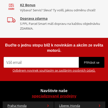
K2 Bonus
Výbava? Servis? Sleva? Ty volíš, jakou odměnu chceš!
Doprava zdarma
S PPL Parcel Smart máš dopravu na každou objednávku
ZDARMA.
Buďte o jednu stopu blíž k novinkám a akcím ze světa
motorů.
Přihlásit se
Odběrem novinek souhlasím se zasíláním osobních údajů.
Navštivte naše
specializované prodejny
Praha Honda
Liberec Honda