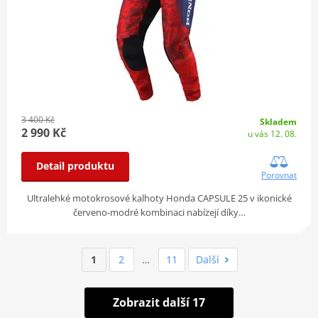
3 400 Kč
Skladem
2 990 Kč
u vás 12. 08.
Detail produktu
Porovnat
Ultralehké motokrosové kalhoty Honda CAPSULE 25 v ikonické
červeno-modré kombinaci nabízejí díky…
1
2
…
11
Další
Zobrazit další 17