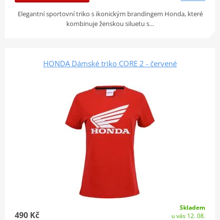
Elegantní sportovní triko s ikonickým brandingem Honda, které
kombinuje ženskou siluetu s…
HONDA Dámské triko CORE 2 - červené
Skladem
490 Kč
u vás 12. 08.