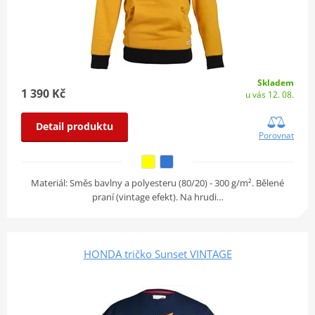
Skladem
1 390 Kč
u vás 12. 08.
Detail produktu
Porovnat
Materiál: Směs bavlny a polyesteru (80/20) - 300 g/m². Bělené
praní (vintage efekt). Na hrudi…
HONDA tričko Sunset VINTAGE