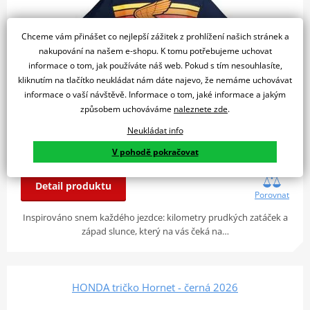
Chceme vám přinášet co nejlepší zážitek z prohlížení našich stránek a
nakupování na našem e-shopu. K tomu potřebujeme uchovat
informace o tom, jak používáte náš web. Pokud s tím nesouhlasíte,
kliknutím na tlačítko neukládat nám dáte najevo, že nemáme uchovávat
informace o vaší návštěvě. Informace o tom, jaké informace a jakým
způsobem uchováváme
naleznete zde
.
Neukládat info
Skladem
V pohodě pokračovat
799 Kč
u vás 12. 08.
Detail produktu
Porovnat
Inspirováno snem každého jezdce: kilometry prudkých zatáček a
západ slunce, který na vás čeká na…
HONDA tričko Hornet - černá 2026