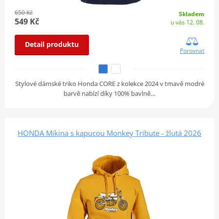
650 Kč
Skladem
549 Kč
u vás 12. 08.
Detail produktu
Porovnat
Stylové dámské triko Honda CORE z kolekce 2024 v tmavě modré
barvě nabízí díky 100% bavlně…
HONDA Mikina s kapucou Monkey Tribute - žlutá 2026