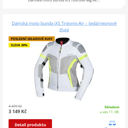
Dámská moto bunda iXS Trigonis-Air – šedá/neonově
žlutá
POSLEDNÍ SKLADOVÉ KUSY
SLEVA 30%
4 499 Kč
Skladem
3 149 Kč
u vás 11. 08.
Detail produktu