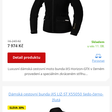
16 249 Kč
Skladem
7 974 Kč
u vás 11. 08.
Detail produktu
Porovnat
Luxusní dámská cestovní moto bunda iXS Horizon-GTX v černém
provedení a speciálním zkráceném střihu…
Dámská cestovní bunda iXS LIZ-ST X55050 šedo-černo-
žlutá
SLEVA 30%