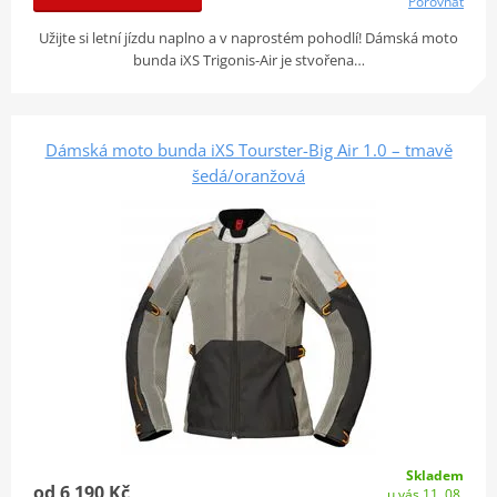
Porovnat
Užijte si letní jízdu naplno a v naprostém pohodlí! Dámská moto
bunda iXS Trigonis-Air je stvořena…
Dámská moto bunda iXS Tourster-Big Air 1.0 – tmavě
šedá/oranžová
Skladem
od 6 190 Kč
u vás 11. 08.