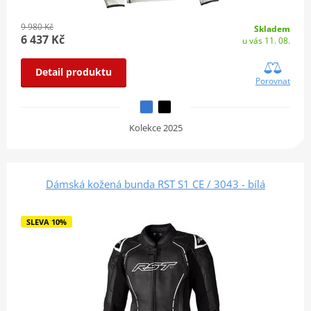
9 980 Kč
Skladem
6 437 Kč
u vás 11. 08.
Detail produktu
Porovnat
Kolekce 2025
Dámská kožená bunda RST S1 CE / 3043 - bílá
SLEVA 10%