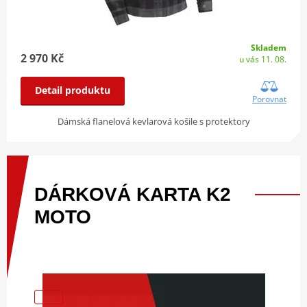
Skladem
2 970 Kč
u vás 11. 08.
Detail produktu
Porovnat
Dámská flanelová kevlarová košile s protektory
DÁRKOVÁ
KARTA
K2
MOTO