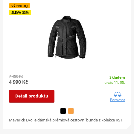
VÝPRODEJ
SLEVA 33%
7 480 Kč
Skladem
4 990 Kč
u vás 11. 08.
Detail produktu
Porovnat
Maverick Evo je dámská prémiová cestovní bunda z kolekce RST.