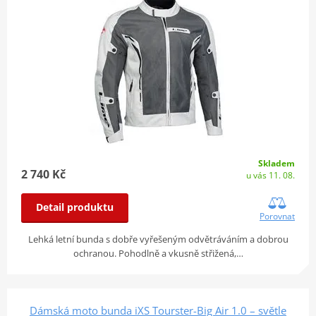
Skladem
2 740 Kč
u vás 11. 08.
Detail produktu
Porovnat
Lehká letní bunda s dobře vyřešeným odvětráváním a dobrou
ochranou. Pohodlně a vkusně střižená,…
Dámská moto bunda iXS Tourster-Big Air 1.0 – světle