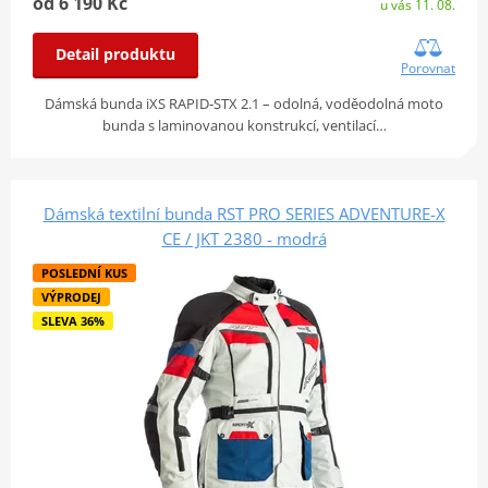
od 6 190 Kč
u vás 11. 08.
Detail produktu
Porovnat
Dámská bunda iXS RAPID‑STX 2.1 – odolná, voděodolná moto
bunda s laminovanou konstrukcí, ventilací…
Dámská textilní bunda RST PRO SERIES ADVENTURE-X
CE / JKT 2380 - modrá
POSLEDNÍ KUS
VÝPRODEJ
SLEVA 36%