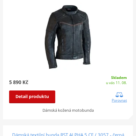
Skladem
5 890 Kč
u vás 11. 08.
Detail produktu
Porovnat
Dámská kožená motobunda
Dámská textilní bunda RST ALPHA 5 CE / 3057 - černá