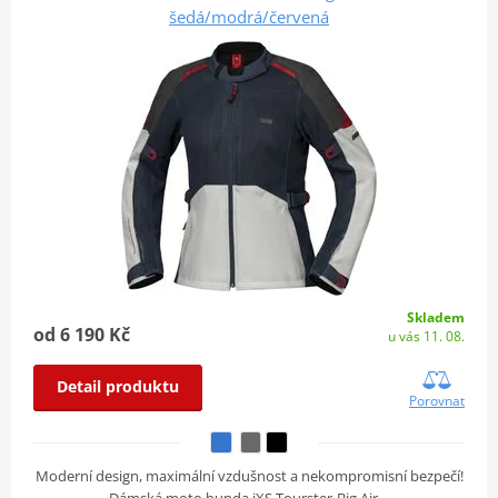
šedá/modrá/červená
Skladem
od 6 190 Kč
u vás 11. 08.
Detail produktu
Porovnat
Moderní design, maximální vzdušnost a nekompromisní bezpečí!
Dámská moto bunda iXS Tourster-Big Air…