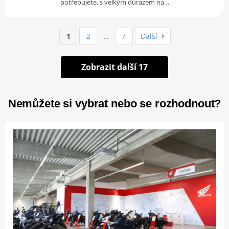
potřebujete, s velkým důrazem na…
1
2
…
7
Další
Zobrazit další 17
Nemůžete si vybrat nebo se rozhodnout?