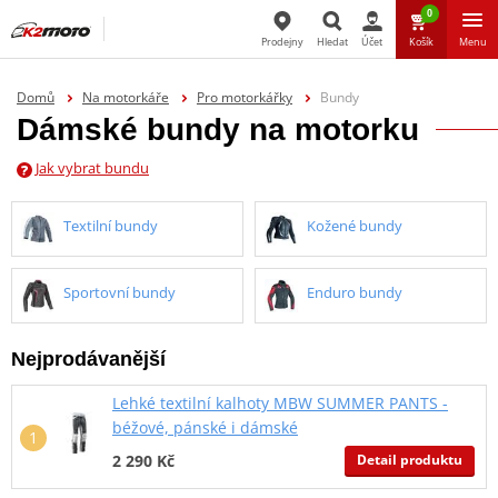
0
Prodejny
Hledat
Účet
Košík
Menu
Hledat
Domů
Na motorkáře
Pro motorkářky
Bundy
Dámské bundy na motorku
Jak vybrat bundu
Textilní bundy
Kožené bundy
Sportovní bundy
Enduro bundy
Nejprodávanější
Lehké textilní kalhoty MBW SUMMER PANTS -
béžové, pánské i dámské
Detail produktu
2 290 Kč