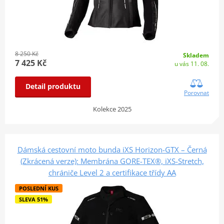
8 250 Kč
Skladem
7 425 Kč
u vás 11. 08.
Detail produktu
Porovnat
Kolekce 2025
Dámská cestovní moto bunda iXS Horizon-GTX – Černá
(Zkrácená verze): Membrána GORE-TEX®, iXS-Stretch,
chrániče Level 2 a certifikace třídy AA
POSLEDNÍ KUS
SLEVA 51%