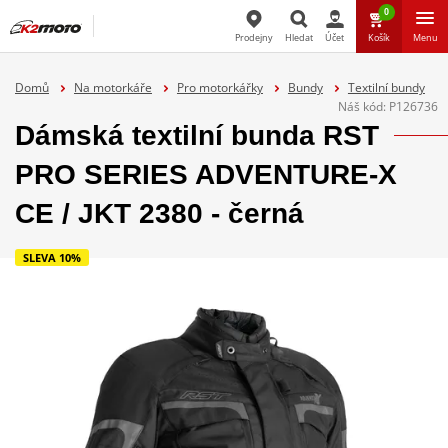
0
Prodejny
Hledat
Účet
Košík
Menu
Hledat
Domů
Na motorkáře
Pro motorkářky
Bundy
Textilní bundy
Náš kód:
P126736
Dámská textilní bunda RST
PRO SERIES ADVENTURE-X
CE / JKT 2380 - černá
SLEVA 10%