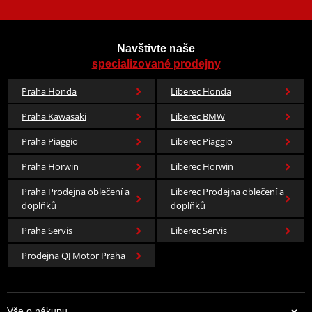
Odnímatelná kapsa na mapu
Vnější kapsy: 2x
Navštivte naše
Chrániče:
specializované prodejny
Praha Honda
Liberec Honda
CE hodnocení AA
Chránič páteře - CE Level 2
Praha Kawasaki
Liberec BMW
Chránič ramen - CE Level 2
Praha Piaggio
Liberec Piaggio
Chránič loktů - CE Level 2
Praha Horwin
Liberec Horwin
Tabulka velikostí
Praha Prodejna oblečení a
Liberec Prodejna oblečení a
doplňků
doplňků
Jak se změřit
Praha Servis
Liberec Servis
Co když mi to nebude
Prodejna QJ Motor Praha
Výrobce
RST
Chránič páteře
Level 2
Vše o nákupu