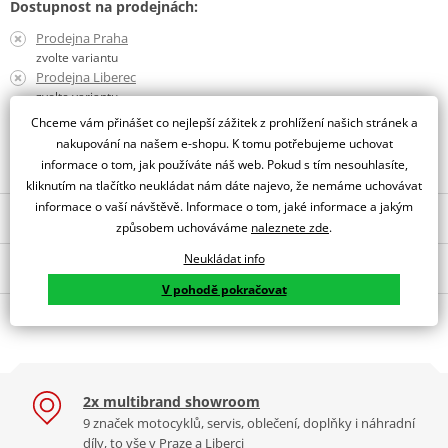
Dostupnost na prodejnách:
Prodejna Praha
zvolte variantu
Prodejna Liberec
zvolte variantu
Chceme vám přinášet co nejlepší zážitek z prohlížení našich stránek a
Obraťte se na specialistu
nakupování na našem e-shopu. K tomu potřebujeme uchovat
informace o tom, jak používáte náš web. Pokud s tím nesouhlasíte,
kliknutím na tlačítko neukládat nám dáte najevo, že nemáme uchovávat
informace o vaší návštěvě. Informace o tom, jaké informace a jakým
Popis a parametry
způsobem uchováváme
naleznete zde
.
Jsme autorizovaný
Neukládat info
O výrobci
dealer značky RST
V pohodě pokračovat
Dámská textilní bunda RST 2380 PRO SERIES ADVENTURE-X CE
Mohlo by se vám líbit
Světoznámá anglická značka
moto oblečení RST
si našla své
Dámská bunda Adventure X se hodí do jakéhokoliv prostředí, které
příznivce po celém světě. A to především díky pečlivé analýze
si dokážete představit. Od hluboké zimy na skotské vysočině až po
Slidery na boty RST
Nepromokavé návleky na
poznatků ze závodních okruhů, ohlasům a připomínkám běžných
jízdu přes Saharu uprostřed léta. Všude tam s vámi může být
TRACTECH EVO / 1539
boty iXS ONTARIO 2.0 – s
uživatelů, ale i díky zkušenostem s použitím v extrémních
2x multibrand showroom
bunda Adventure X, která má nově vyjímatelnou teplou vložku
gumovou podrážkou a
podmínkách (horko v Africe, chlad a déšť v Anglii). Značka RST se
9 značek motocyklů, servis, oblečení, doplňky i náhradní
úložným vakem
kombinovanou s vodě odolnou membránou SinAqua. Tato vložka
tak propracovala až na samotnou
špičku mezi výrobci
díly, to vše v Praze a Liberci