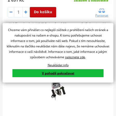
2 031 Kč
Skladem u dodavatele
Do košíku
Porovnat
Vyhřívané rukojeti JMP 5 stupňové 22mm pro silniční motocykly
Chceme vám přinášet co nejlepší zážitek z prohlížení našich stránek a
nakupování na našem e-shopu. K tomu potřebujeme uchovat
informace o tom, jak používáte náš web. Pokud s tím nesouhlasíte,
Vyhřívané rukojeti na skútr OXFORD OF772
kliknutím na tlačítko neukládat nám dáte najevo, že nemáme uchovávat
informace o vaší návštěvě. Informace o tom, jaké informace a jakým
způsobem uchováváme
naleznete zde
.
Neukládat info
V pohodě pokračovat