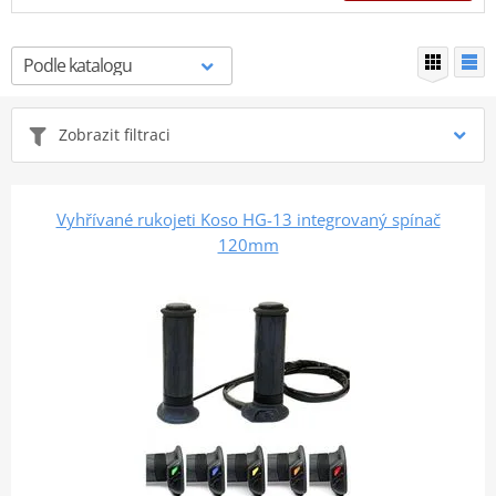
Zobrazit filtraci
Vyhřívané rukojeti Koso HG-13 integrovaný spínač
120mm