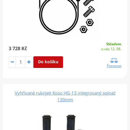
Skladem
3 728 Kč
u vás 12. 08.
Do košíku
Porovnat
Vyhřívané rukojeti Koso HG-13 integrovaný spínač
130mm