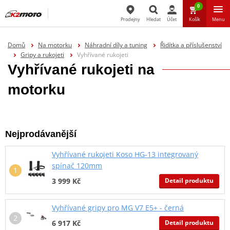
0
Prodejny
Hledat
Účet
Košík
Menu
Hledat
Domů
Na motorku
Náhradní díly a tuning
Řidítka a příslušenství
Gripy a rukojeti
Vyhřívané rukojeti
Vyhřívané rukojeti na
motorku
Nejprodávanější
Vyhřívané rukojeti Koso HG-13 integrovaný
spínač 120mm
Detail produktu
3 999 Kč
Vyhřívané gripy pro MG V7 E5+ - černá
Detail produktu
6 917 Kč