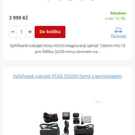
Skladem
3 999 Kč
u vás 12. 08.
Do košíku
Porovnat
Vyhřívané rukojeti Koso HG13 integrovaný spínač 120mm HG-13
pro řídítka 22/25 mm,s otvorem na…
Vyhřívané rukojeti PUIG 5020N černý s termostatem