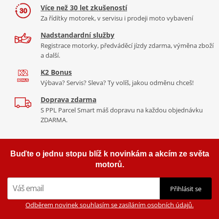
Více než 30 let zkušeností
Za řídítky motorek, v servisu i prodeji moto vybavení
Nadstandardní služby
Registrace motorky, předváděcí jízdy zdarma, výměna zboží
a další.
K2 Bonus
Výbava? Servis? Sleva? Ty volíš, jakou odměnu chceš!
Doprava zdarma
S PPL Parcel Smart máš dopravu na každou objednávku
ZDARMA.
Buďte o jednu stopu blíž k novinkám a akcím ze světa
motorů.
Přihlásit se
Odběrem novinek souhlasím se zasíláním osobních údajů.