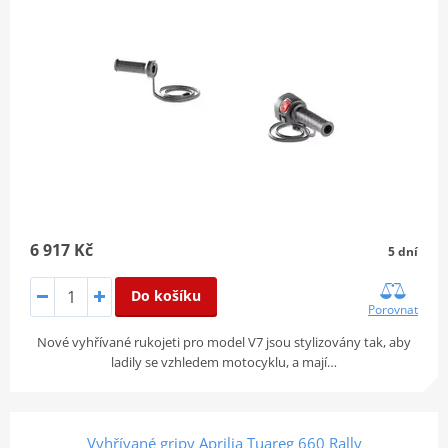
6 917 Kč
5 dní
Do košíku
Porovnat
Nové vyhřívané rukojeti pro model V7 jsou stylizovány tak, aby
ladily se vzhledem motocyklu, a mají…
Vyhřívané gripy Aprilia Tuareg 660 Rally