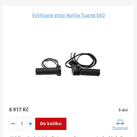
Vyhřívané gripy Aprilia Tuareg 660
6 917 Kč
5 dní
Do košíku
Porovnat