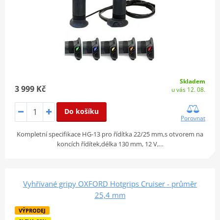
Skladem
3 999 Kč
u vás 12. 08.
Do košíku
Porovnat
Kompletní specifikace HG-13 pro řídítka 22/25 mm,s otvorem na
koncích řídítek,délka 130 mm, 12 V,…
Vyhřívané gripy OXFORD Hotgrips Cruiser - průměr
25,4 mm
VÝPRODEJ