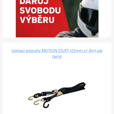
Upínací popruhy MOTION STUFF (25mm x1,8m) pár
černý