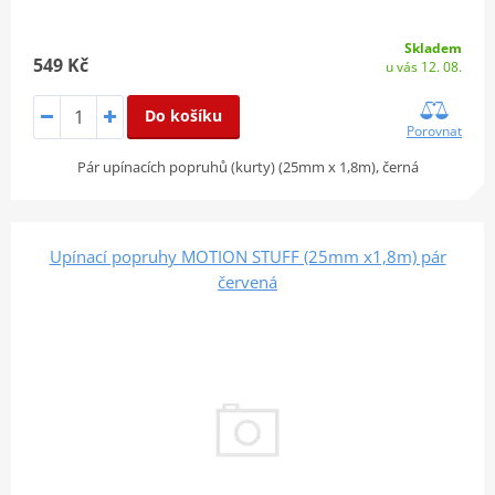
Skladem
549 Kč
u vás 12. 08.
Do košíku
Porovnat
Pár upínacích popruhů (kurty) (25mm x 1,8m), černá
Upínací popruhy MOTION STUFF (25mm x1,8m) pár
červená