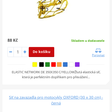
88 Kč
Skladem u dodavatele
Do košíku
Porovnat
ELASTIC NETWORK DE 350X350 C/YELLOWŽlutá elastická síť,
která je perfektním doplňkem pro převážení…
Síť na zavazadla pro motocykly OXFORD (30 x 30 cm) -
černá