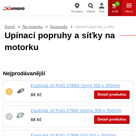
0
Prodejny
Hledat
Účet
Košík
Menu
Hledat
Domů
Na motorku
Zavazadla
Upínací popruhy a síťky
Upínací popruhy a síťky na
motorku
Nejprodávanější
Elastická síť PUIG 0788N černý 350 x 350mm
Detail produktu
88 Kč
Elastická síť PUIG 0788V zelená 350 x 350mm
Detail produktu
88 Kč
Elastická síť PUIG 0788B bílá 350 x 350mm