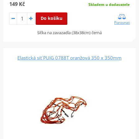
149 Kč
Skladem u dodavatele
Do košíku
Porovnat
Síťka na zavazadla (38x38cm) černá
Elastická síť PUIG 0788T oranžová 350 x 350mm