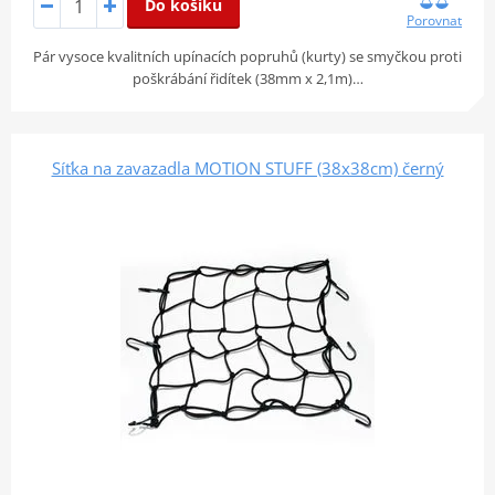
Do košíku
Porovnat
Pár vysoce kvalitních upínacích popruhů (kurty) se smyčkou proti
poškrábání řidítek (38mm x 2,1m)…
Síťka na zavazadla MOTION STUFF (38x38cm) černý