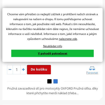
Chceme vám přinášet co nejlepší zážitek z prohlížení našich stránek a
nakupování na našem e-shopu. K tomu potřebujeme uchovat
informace o tom, jak používáte náš web. Pokud s tím nesouhlasíte,
kliknutím na tlačítko neukládat nám dáte najevo, že nemáme uchovávat
informace o vaší návštěvě. Informace o tom, jaké informace a jakým
způsobem uchováváme
naleznete zde
.
Neukládat info
V pohodě pokračovat
309 Kč
Skladem u dodavatele
Do košíku
Porovnat
Pružná zavazadlová síť pro motocykly OXFORD Pružná síťka, díky
které přichytíte menší náklad (třeba…