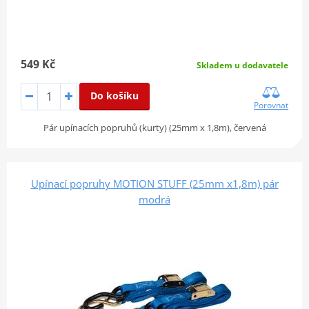
549 Kč
Skladem u dodavatele
Do košíku
Porovnat
Pár upínacích popruhů (kurty) (25mm x 1,8m), červená
Upínací popruhy MOTION STUFF (25mm x1,8m) pár
modrá