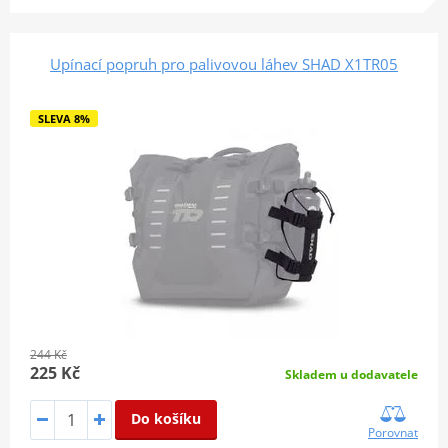
Upínací popruh pro palivovou láhev SHAD X1TR05
SLEVA 8%
244 Kč
225 Kč
Skladem u dodavatele
Do košíku
Porovnat