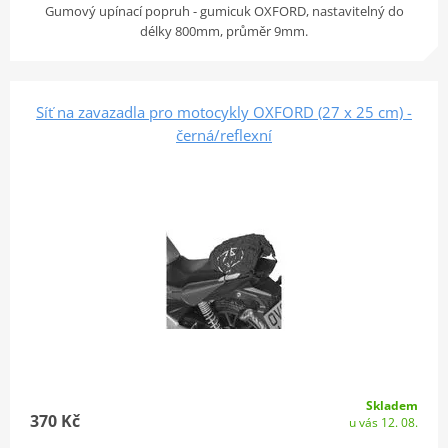
Gumový upínací popruh - gumicuk OXFORD, nastavitelný do
délky 800mm, průměr 9mm.
Síť na zavazadla pro motocykly OXFORD (27 x 25 cm) -
černá/reflexní
Skladem
370 Kč
u vás 12. 08.