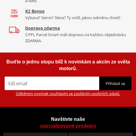
a další.
K2 Bonus
Výbava? Servis? Sleva? Ty volíš, jakou odměnu chceš!
Doprava zdarma
S PPL Parcel Smart máš dopravu na každou objednávku
ZDARMA.
Buďte o jednu stopu blíž k novinkám a akcím ze světa
motorů.
Přihlásit se
Odběrem novinek souhlasím se zasíláním osobních údajů.
Navštivte naše
specializované prodejny