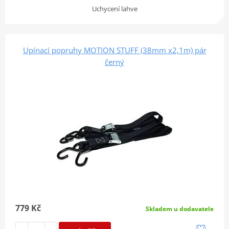
Uchycení lahve
Upínací popruhy MOTION STUFF (38mm x2,1m) pár
černý
779 Kč
Skladem u dodavatele