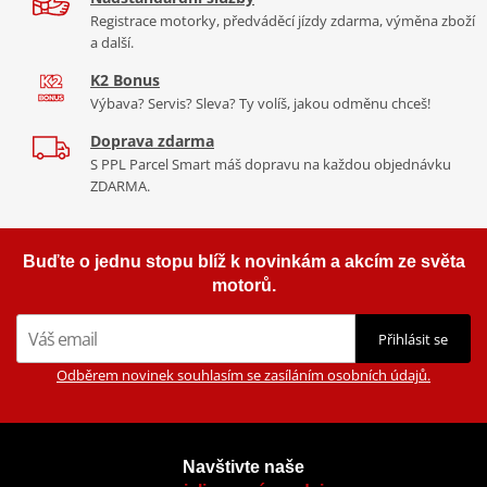
Registrace motorky, předváděcí jízdy zdarma, výměna zboží
a další.
K2 Bonus
Výbava? Servis? Sleva? Ty volíš, jakou odměnu chceš!
Doprava zdarma
S PPL Parcel Smart máš dopravu na každou objednávku
ZDARMA.
Buďte o jednu stopu blíž k novinkám a akcím ze světa
motorů.
Přihlásit se
Odběrem novinek souhlasím se zasíláním osobních údajů.
Navštivte naše