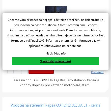
Chceme vám přinášet co nejlepší zážitek z prohlížení našich stránek a
nakupování na našem e-shopu. K tomu potřebujeme uchovat
informace o tom, jak používáte náš web. Pokud s tím nesouhlasíte,
kliknutím na tlačítko neukládat nám dáte najevo, že nemáme uchovávat
informace o vaší návštěvě. Informace o tom, jaké informace a jakým
způsobem uchováváme
naleznete zde
.
Neukládat info
1 080 Kč
Skladem u dodavatele
V pohodě pokračovat
Do košíku
Porovnat
Taška na nohu OXFORD L1R Leg Bag Tato stehenní kapsa je
vhodný doplněk pro každého motorkáře, ať už…
Vodotěsná stehenní kapsa OXFORD AQUA L1 - černá