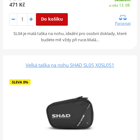
471 Kč
u vás 13. 08.
Do košíku
Porovnat
SL04 je malá taška na nohu, ideální pro osobní doklady, které
budete mít vždy při ruce.Malá…
Velká taška na nohu SHAD SL05 X0SL051
SLEVA 8%