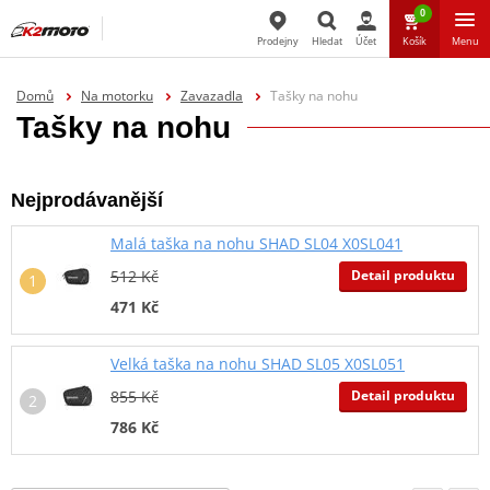
0
Prodejny
Hledat
Účet
Košík
Menu
Hledat
Domů
Na motorku
Zavazadla
Tašky na nohu
Tašky na nohu
Nejprodávanější
Malá taška na nohu SHAD SL04 X0SL041
Detail produktu
512 Kč
471 Kč
Velká taška na nohu SHAD SL05 X0SL051
Detail produktu
855 Kč
786 Kč