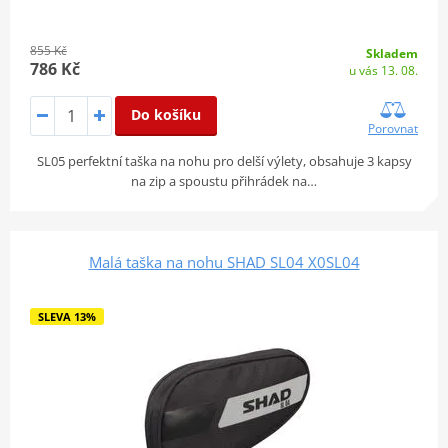
855 Kč
Skladem
786 Kč
u vás 13. 08.
Do košíku
Porovnat
SL05 perfektní taška na nohu pro delší výlety, obsahuje 3 kapsy
na zip a spoustu přihrádek na…
Malá taška na nohu SHAD SL04 X0SL04
SLEVA 13%