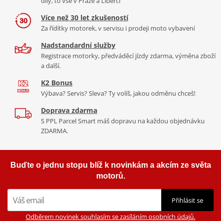
díly, to vše v Praze a Liberci
Více než 30 let zkušeností
Za řídítky motorek, v servisu i prodeji moto vybavení
Nadstandardní služby
Registrace motorky, předváděcí jízdy zdarma, výměna zboží
a další.
K2 Bonus
Výbava? Servis? Sleva? Ty volíš, jakou odměnu chceš!
Doprava zdarma
S PPL Parcel Smart máš dopravu na každou objednávku
ZDARMA.
Buďte o jednu stopu blíž k novinkám a akcím ze světa
motorů.
Přihlásit se
Odběrem novinek souhlasím se zasíláním osobních údajů.