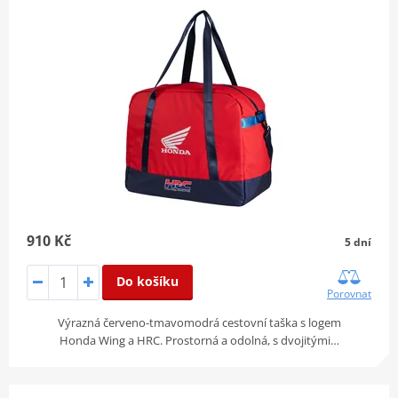
910 Kč
5 dní
Do košíku
Porovnat
Výrazná červeno-tmavomodrá cestovní taška s logem
Honda Wing a HRC. Prostorná a odolná, s dvojitými…