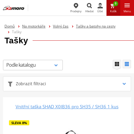
0
Prodejny
Hledat
Účet
Košík
Menu
Hledat
Domů
Na motorkáře
Volný čas
Tašky a batohy na cesty
Tašky
Tašky
Zobrazit filtraci
Vnitřní taška SHAD X0IB36 pro SH35 / SH36 1 kus
SLEVA 8%