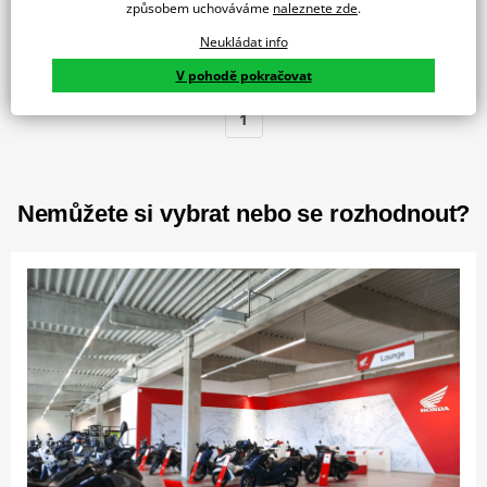
způsobem uchováváme
naleznete zde
.
Bavlněná taška Urban Fun s ikonickým sloganem
Neukládat info
kampaně Honda „Nejmilejší lidi potkáte na Hondě“.…
V pohodě pokračovat
1
Nemůžete si vybrat nebo se rozhodnout?