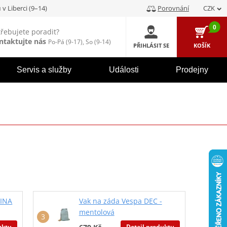
u
v Liberci (9–14)
Porovnání
CZK
0
třebujete poradit?
ntaktujte nás
Po-Pá (9-17), So (9-14)
PŘIHLÁSIT SE
KOŠÍK
Servis a služby
Události
Prodejny
CINA
Vak na záda Vespa DEC -
mentolová
uktu
Detail produktu