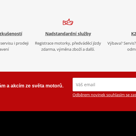
 zkušeností
Nadstandardní služby
K2
servisu i prodeji
Registrace motorky, předváděcí jízdy
Výbava? Servis? 
avení
zdarma, výměna zboží a další.
odmě
ám a akcím ze světa motorů.
Odběrem novinek souhlasím se zas