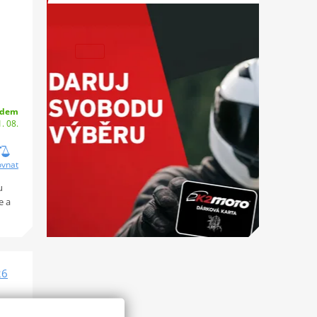
adem
. 08.
ovnat
u
e a
26