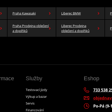
Praha Kawasaki
Liberec BMW
P
Praha Prodejna oblečení
Liberec Prodejna
P
a doplňků
oblečení a doplňků
ormace
Služby
Eshop
733 538 2
Testovací jízdy
Výkup a bazar
objedna
Servis
Po-Pá (9-
Financování