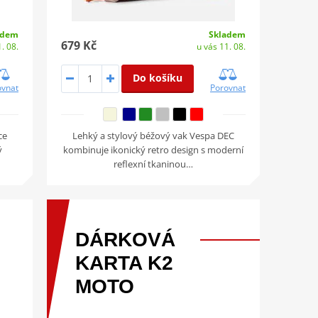
adem
Skladem
679 Kč
. 08.
u vás 11. 08.
Do košíku
ovnat
Porovnat
ce
Lehký a stylový béžový vak Vespa DEC
ý
kombinuje ikonický retro design s moderní
reflexní tkaninou…
DÁRKOVÁ
KARTA
K2
MOTO