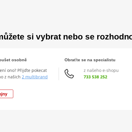
ůžete si vybrat nebo se rozhodn
zkoušet osobně
Obraťte se na specialistu
není ono? Přijďte pokecat
z našeho e-shopu
ho z našich
2 multibrand
733 538 252
ejny