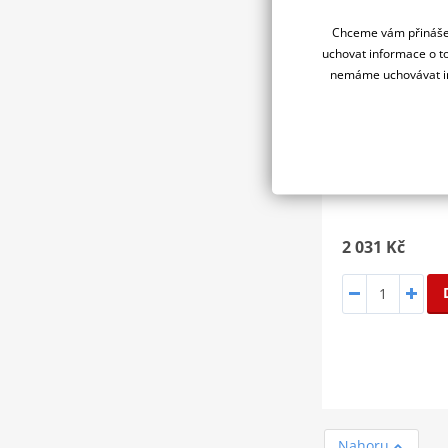
Chceme vám přinášet
uchovat informace o to
nemáme uchovávat in
2 031 Kč
Nahoru