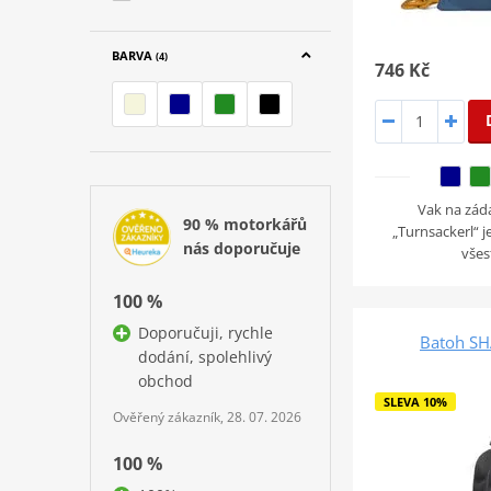
BARVA
(4)
746 Kč
Vak na zád
90 % motorkářů
„Turnsackerl“ j
nás doporučuje
všes
100 %
Doporučuji, rychle
Batoh SH
dodání, spolehlivý
obchod
SLEVA 10%
Ověřený zákazník, 28. 07. 2026
100 %