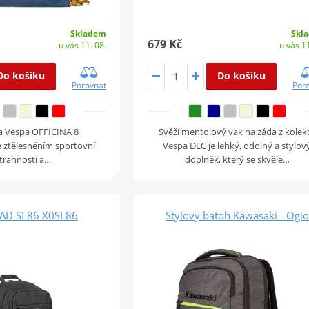
Skladem
Skl
679 Kč
u vás 11. 08.
u vás 11
Do košíku
Do košíku
Porovnat
Por
a Vespa OFFICINA 8
Svěží mentolový vak na záda z kolek
e ztělesněním sportovní
Vespa DEC je lehký, odolný a stylov
trannosti a…
doplněk, který se skvěle…
AD SL86 X0SL86
Stylový batoh Kawasaki - Ogio