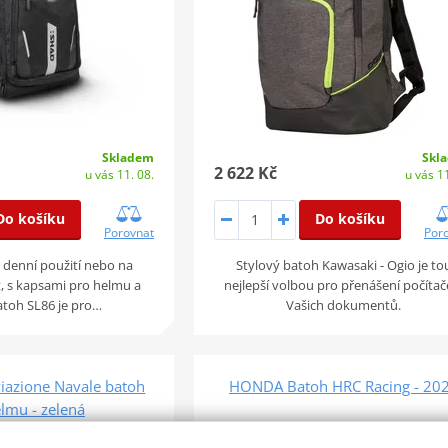
Skladem
Skl
2 622 Kč
u vás 11. 08.
u vás 11
Do košíku
Do košíku
Porovnat
Por
 denní použití nebo na
Stylový batoh Kawasaki - Ogio je to
, s kapsami pro helmu a
nejlepší volbou pro přenášení počítač
atoh SL86 je pro…
Vašich dokumentů.
iazione Navale batoh
HONDA Batoh HRC Racing - 20
lmu - zelená