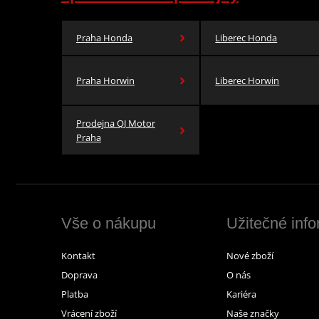
Praha Honda
Liberec Honda
Praha Horwin
Liberec Horwin
Prodejna QJ Motor
Praha
Vše o nákupu
Užitečné inf
Kontakt
Nové zboží
Doprava
O nás
Platba
Kariéra
Vrácení zboží
Naše značky