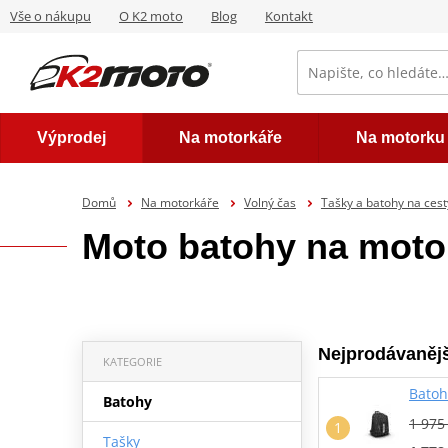
Vše o nákupu
O K2 moto
Blog
Kontakt
Výprodej
Na motorkáře
Na motorku
Domů
Na motorkáře
Volný čas
Tašky a batohy na cest
Moto batohy na moto
Nejprodávanějš
KATEGORIE
Batoh
Batohy
1 975
Tašky