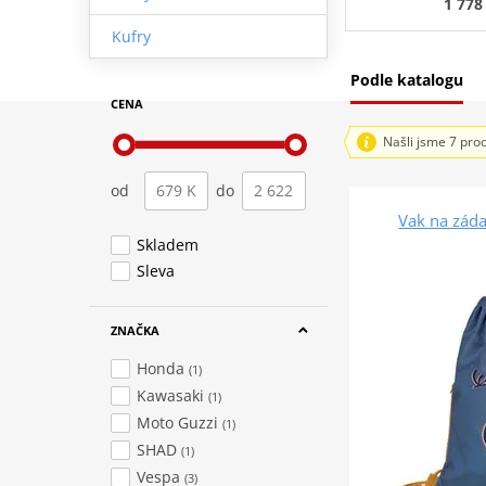
1 778
Kufry
Podle katalogu
CENA
Našli jsme 7 pro
od
do
Vak na zád
Skladem
Sleva
ZNAČKA
Honda
(1)
Kawasaki
(1)
Moto Guzzi
(1)
SHAD
(1)
Vespa
(3)