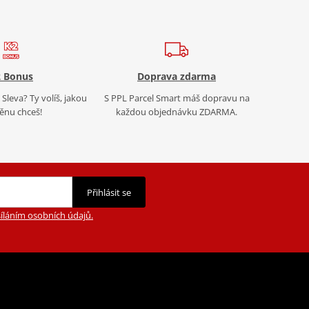
 Bonus
Doprava zdarma
Sleva? Ty volíš, jakou
S PPL Parcel Smart máš dopravu na
nu chceš!
každou objednávku ZDARMA.
Přihlásit se
íláním osobních údajů.