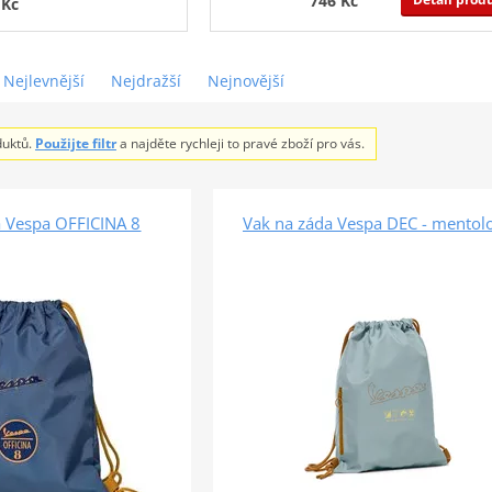
746 Kč
 Kč
Nejlevnější
Nejdražší
Nejnovější
duktů.
Použijte filtr
a najděte rychleji to pravé zboží pro vás.
a Vespa OFFICINA 8
Vak na záda Vespa DEC - mentol