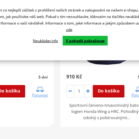
 co nejlepší zážitek z prohlížení našich stránek a nakupování na našem e-shopu
m, jak používáte náš web. Pokud s tím nesouhlasíte, kliknutím na tlačítko neuklá
formace o vaší návštěvě. Informace o tom, jaké informace a jakým způsobem
zde
.
Neukládat info
V pohodě pokračovat
910 Kč
5 dní
Do košíku
Do košíku
Por
Porovnat
Sportovní červeno-tmavomodrý bato
logem Honda Wing a HRC. Pohodlný
odolný s polstrovanými…