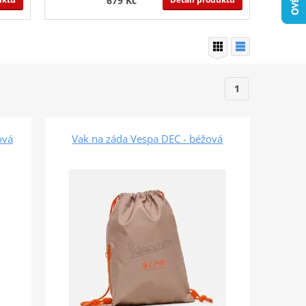
679 Kč
1
ová
Vak na záda Vespa DEC - béžová