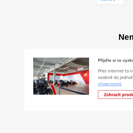
Nem
Přijďte si to vy
Přes internet to 
osobně do jedno
showroomů
.
Zobrazit prod