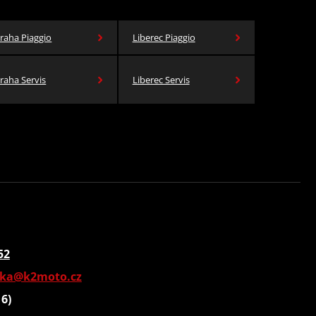
raha Piaggio
Liberec Piaggio
raha Servis
Liberec Servis
52
vka@k2moto.cz
16)