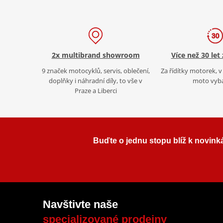
2x multibrand showroom
Více než 30 let
9 značek motocyklů, servis, oblečení,
Za řídítky motorek, v 
doplňky i náhradní díly, to vše v
moto vyb
Praze a Liberci
Buďte o jednu stopu blíž k novink
Navštivte naše
specializované prodejny