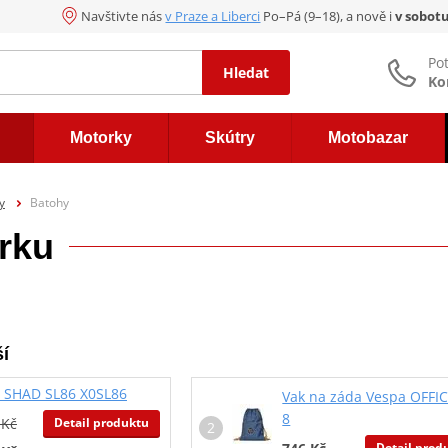
Navštivte nás
v Praze a Liberci
Po–Pá (9–18), a nově i
v sobot
Po
Hledat
Ko
Motorky
Skútry
Motobazar
y
Batohy
rku
í
 SHAD SL86 X0SL86
Vak na záda Vespa OFFI
8
Detail produktu
 Kč
Detail prod