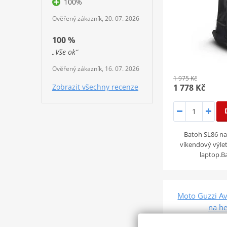
100%
Ověřený zákazník, 20. 07. 2026
100 %
„Vše ok“
Ověřený zákazník, 16. 07. 2026
1 975 Kč
Zobrazit všechny recenze
1 778 Kč
Batoh SL86 na
víkendový výlet
laptop.B
Moto Guzzi Av
na he