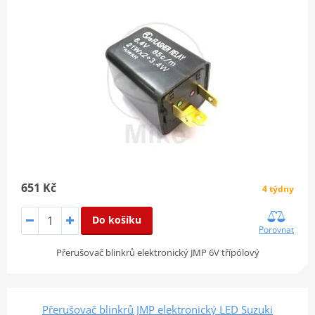
651 Kč
4 týdny
Do košíku
Porovnat
Přerušovač blinkrů elektronický JMP 6V třípólový
Přerušovač blinkrů JMP elektronický LED Suzuki