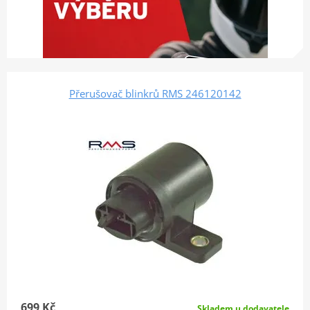
Přerušovač blinkrů RMS 246120142
699 Kč
Skladem u dodavatele