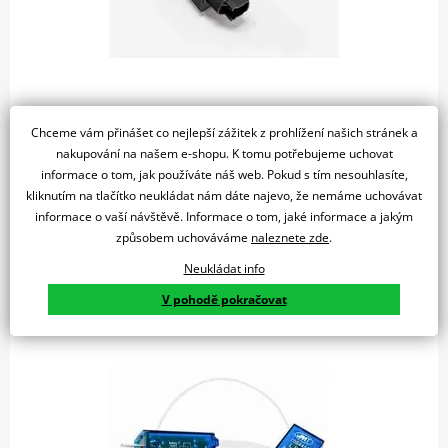
1 072 Kč
Chceme vám přinášet co nejlepší zážitek z prohlížení našich stránek a
4 týdny
nakupování na našem e-shopu. K tomu potřebujeme uchovat
informace o tom, jak používáte náš web. Pokud s tím nesouhlasíte,
Do košíku
Porovnat
kliknutím na tlačítko neukládat nám dáte najevo, že nemáme uchovávat
informace o vaší návštěvě. Informace o tom, jaké informace a jakým
4 PINS RELAY FOR INTERMITTENT LED C/BLACK
způsobem uchováváme
naleznete zde
.
Neukládat info
V pohodě pokračovat
Přerušovač blinkrů JMP elektronický LED 12V 3pólový