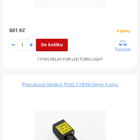
601 Kč
4 týdny
Do košíku
Porovnat
7 PINS RELAY FOR LED TURN LIGHT
Přerušovač blinkrů PUIG 5180N černý 4 pins