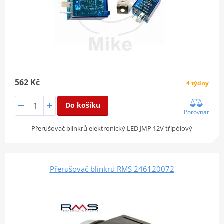
562 Kč
4 týdny
Do košíku
Porovnat
Přerušovač blinkrů elektronický LED JMP 12V třípólový
Přerušovač blinkrů RMS 246120072