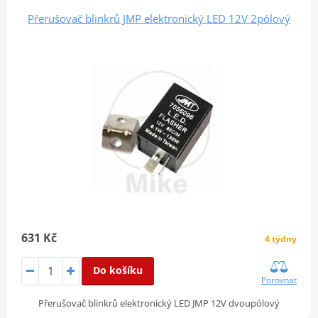
Přerušovač blinkrů JMP elektronický LED 12V 2pólový
631 Kč
4 týdny
Do košíku
Porovnat
Přerušovač blinkrů elektronický LED JMP 12V dvoupólový