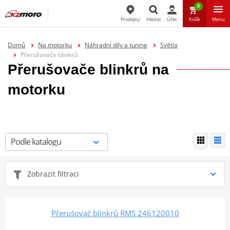
0
Prodejny
Hledat
Účet
Košík
Menu
Hledat
Domů
Na motorku
Náhradní díly a tuning
Světla
Přerušovače blinkrů
Přerušovače blinkrů na
motorku
Zobrazit filtraci
Přerušovač blinkrů RMS 246120010