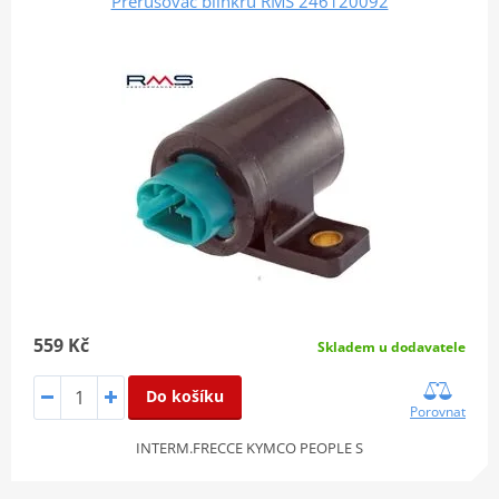
Přerušovač blinkrů RMS 246120092
559 Kč
Skladem u dodavatele
Do košíku
Porovnat
INTERM.FRECCE KYMCO PEOPLE S