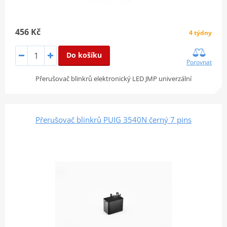
456 Kč
4 týdny
Do košíku
Porovnat
Přerušovač blinkrů elektronický LED JMP univerzální
Přerušovač blinkrů PUIG 3540N černý 7 pins