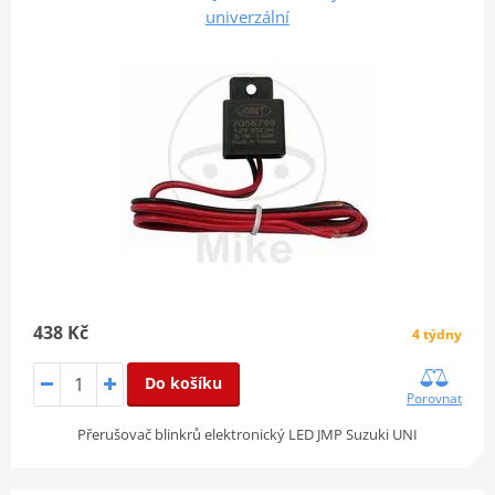
univerzální
438 Kč
4 týdny
Do košíku
Porovnat
Přerušovač blinkrů elektronický LED JMP Suzuki UNI