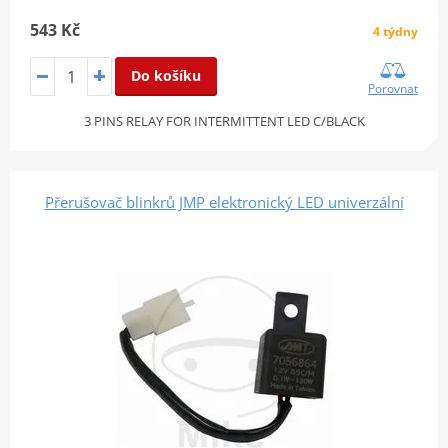
543 Kč
4 týdny
Do košíku
Porovnat
3 PINS RELAY FOR INTERMITTENT LED C/BLACK
Přerušovač blinkrů JMP elektronický LED univerzální