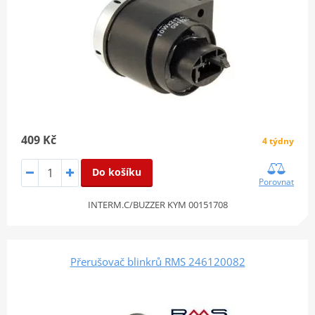
409 Kč
4 týdny
Do košíku
Porovnat
INTERM.C/BUZZER KYM 00151708
Přerušovač blinkrů RMS 246120082