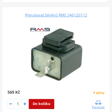
Přerušovač blinkrů RMS 246120112
569 Kč
4 týdny
Do košíku
Porovnat