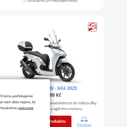
Dostupné za Předobjednávka
Honda SH350i - bílá 2025
136 900 Kč
. K tomu potřebujeme
dat nám dáte najevo, že
Největší komfort a nejlepší ovladatelnost do města díky
 uchováváme
naleznete
skvělému podvozku a agilnímu motoru.
Detail produktu
Porovnat