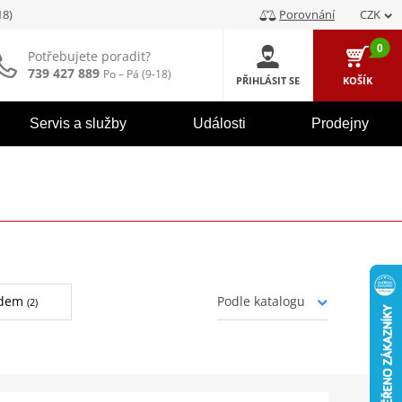
-18)
Porovnání
CZK
0
Potřebujete poradit?
739 427 889
Po – Pá (9-18)
PŘIHLÁSIT SE
KOŠÍK
Servis a služby
Události
Prodejny
adem
(2)