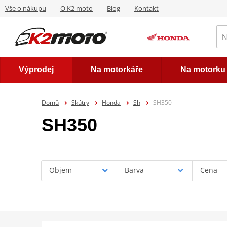
Vše o nákupu
O K2 moto
Blog
Kontakt
Výprodej
Na motorkáře
Na motorku
Domů
Skútry
Honda
Sh
SH350
SH350
Objem
Barva
Cena