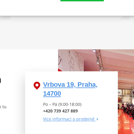
Dostupné za na dotaz
u
Vrbova 19, Praha,
14700
Po – Pá (9:00-18:00)
m tu
+420 739 427 889
Více informací o prodejně