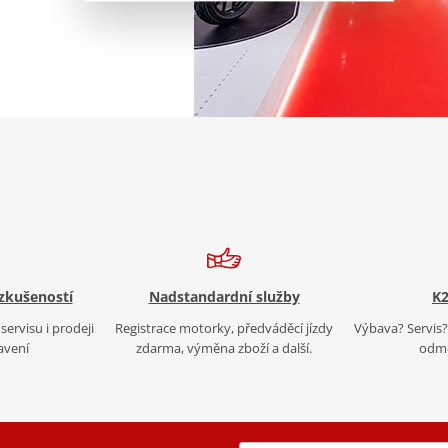
 zkušeností
Nadstandardní služby
K2
servisu i prodeji
Registrace motorky, předváděcí jízdy
Výbava? Servis? 
avení
zdarma, výměna zboží a další.
odmě