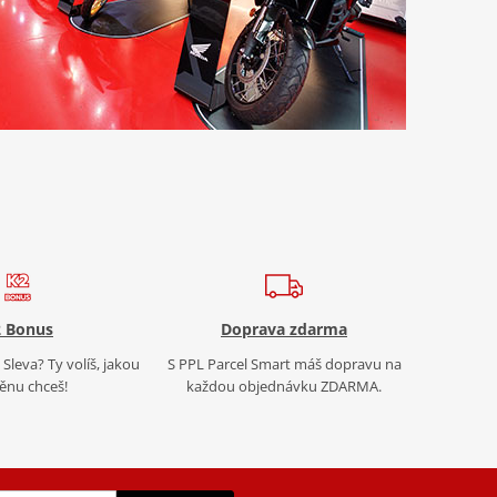
 Bonus
Doprava zdarma
Sleva? Ty volíš, jakou
S PPL Parcel Smart máš dopravu na
nu chceš!
každou objednávku ZDARMA.