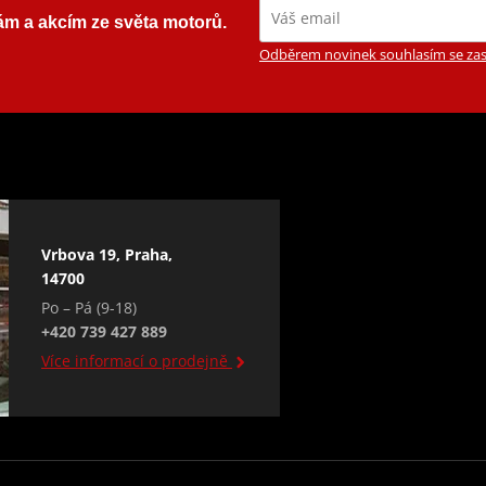
ám a akcím ze světa motorů.
Odběrem novinek souhlasím se zas
Vrbova 19, Praha,
14700
Po – Pá (9-18)
+420 739 427 889
Více informací o prodejně