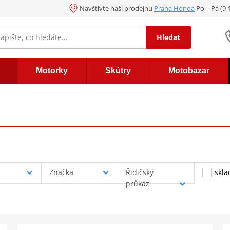
Navštivte naši prodejnu
Praha Honda
Po – Pá (9
Hledat
Motorky
Skútry
Motobazar
Značka
Řidičský
skl
průkaz