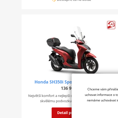
Honda SH350i Sporty - červená 2025
136 900 Kč
Chceme vám přinášet
uchovat informace o to
Největší komfort a nejlepší ovladatelnost do města díky
nemáme uchovávat in
skvělému podvozku a agilnímu motoru.
Detail produktu
Porovnat