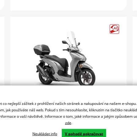
Honda SH350i - stříbrná 2025
136 900 Kč
 co nejlepší zážitek z prohlížení našich stránek a nakupování na našem e-shopu
m, jak používáte náš web. Pokud s tím nesouhlasíte, kliknutím na tlačítko neuklá
Největší komfort a nejlepší ovladatelnost do města díky
formace o vaší návštěvě. Informace o tom, jaké informace a jakým způsobem
skvělému podvozku a agilnímu motoru.
zde
.
Detail produktu
Neukládat info
V pohodě pokračovat
Porovnat