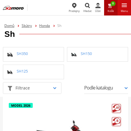
0
Prodejny
Hledat
Účet
Košík
Menu
Hledat
Domů
Skútry
Honda
Sh
Sh
SH350
SH150
SH125
Filtrace
MODEL 2026