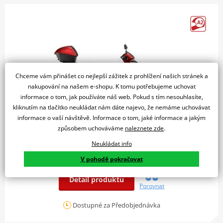
Chceme vám přinášet co nejlepší zážitek z prohlížení našich stránek a
nakupování na našem e-shopu. K tomu potřebujeme uchovat
informace o tom, jak používáte náš web. Pokud s tím nesouhlasíte,
kliknutím na tlačítko neukládat nám dáte najevo, že nemáme uchovávat
informace o vaší návštěvě. Informace o tom, jaké informace a jakým
způsobem uchováváme
naleznete zde
.
Honda SH150 - červená 2026
101 400 Kč
Neukládat info
CENA BUDE UPŘESNĚNA
V pohodě pokračovat
Detail produktu
Porovnat
Dostupné za Předobjednávka