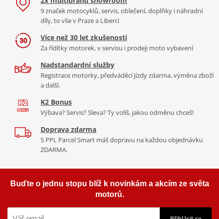
2x multibrand showroom
9 značek motocyklů, servis, oblečení, doplňky i náhradní
díly, to vše v Praze a Liberci
Více než 30 let zkušeností
Za řídítky motorek, v servisu i prodeji moto vybavení
Nadstandardní služby
Registrace motorky, předváděcí jízdy zdarma, výměna zboží
a další.
K2 Bonus
Výbava? Servis? Sleva? Ty volíš, jakou odměnu chceš!
Doprava zdarma
S PPL Parcel Smart máš dopravu na každou objednávku
ZDARMA.
Buďte o jednu stopu blíž k novinkám a akcím ze světa
motorů.
Přihlásit se