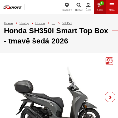
0
Prodejny
Hledat
Účet
Košík
Menu
Hledat
Domů
Skútry
Honda
Sh
SH350
Honda SH350i Smart Top Box
- tmavě šedá 2026