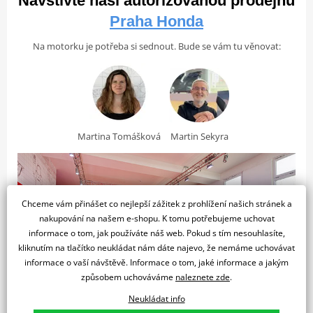
Navštivte naši autorizovanou prodejnu
Počet
1
válců
Praha Honda
Typ
Na motorku je potřeba si sednout. Bude se vám tu věnovat:
Kapalina
chlazení
Zdvihový
329.2 cm³
objem
RAFINOVANÉ PROVEDENÍ A OSVĚTLENÍ LED
Zapalování
Digital
Model SH350i se může pochlubit obnoveným moderním
Martina Tomášková
Martin Sekyra
Způsob
Elektrický
designem, který si zachovává klasický styl SH, vytvořený italským
startování
týmem v továrně Atessa. Štíhlá a kompaktní konstrukce zlepšuje
Palivový
manévrovatelnost, zatímco plné LED osvětlení a směrovky zvyšují
PGM-FI elektronické vstřikování paliva
systém
viditelnost a spolehlivost a dodávají skútru na atraktivitě.
Chceme vám přinášet co nejlepší zážitek z prohlížení našich stránek a
Ventilový
Spolehlivý výkon
nakupování na našem e-shopu. K tomu potřebujeme uchovat
SOHC
rozvod
Model SH350i disponuje vyšším výkonem díky silnému
informace o tom, jak používáte náš web. Pokud s tím nesouhlasíte,
čtyřventilovému kapalinou chlazenému motoru, který poskytuje
kliknutím na tlačítko neukládat nám dáte najevo, že nemáme uchovávat
Kompresní
10,5:1
silný točivý moment v nízkém a středním rozsahu pro
informace o vaší návštěvě. Informace o tom, jaké informace a jakým
poměr
bezproblémovou jízdu ve městě. Je také efektivní a šetrný k
způsobem uchováváme
naleznete zde
.
Vrtání x
životnímu prostředí díky splnění emisní normy EURO 5. Na
77 x 70,8 mm
Neukládat info
zdvih
dálnicích se motor vyznačuje hladkým chodem, solidním zátahem