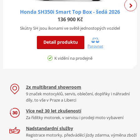
Zadní
256mm x 5mm kotoučová jednopístková,
je model SH350i snadno ovladatelný při nízkých rychlostech a
brzdy
ABS
nabízí uvolněnou, vzpřímenou jízdní polohu a rovnou podlahu,
Honda SH350i Smart Top Box - šedá 2026
která vám zajistí stabilitu a praktičnost při všech jízdách po městě.
Přední
136 900 Kč
35mm teleskopická vidlice
odpružení
Skútry SH jsou ikonami ve světě jednostopých vozidel
Zadní
Dva tlumiče s nastavitelným předpětím
odpružení
pružiny
Detail produktu
Porovnat
Rám a rozměry
K vidění na prodejně
VÝKONNÝ ČTYŘVENTILOVÝ KAPALINOU CHLAZENÝ MOTOR
Výška sedadla
805 mm
SOHC
Pohotovostní hmotnost
174 kg
Celkový výkon činí 21,6 kW, maximální rychlost 134 km/h. Motor
2x multibrand showroom
modelu SH350i je navíc šetrnější k životnímu prostředí než
Pohotovostní hmotnost vč.
9 značek motocyklů, servis, oblečení, doplňky i náhradní
ano
předchozí verze a plně splňuje normu EURO5.
kapalin
díly, to vše v Praze a Liberci
Světlá výška
131 mm
Více než 30 let zkušeností
Rozvor
1 452 mm
Za řídítky motorek, v servisu i prodeji moto vybavení
Chytré funkce pro vaši jízdu
2 160 x 742 x 1 161
Nadstandardní služby
D x Š x V
Model SH350i je vybaven technologiemi, které vám usnadní
mm
Registrace motorky, předváděcí jízdy zdarma, výměna zboží