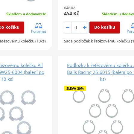
648 Kč
454 Kč
Skladem u dodavatele
Skladem u dodava
Do košíku
Do košíku
Porovnat
Por
řetězovému kolečku (10ks)
Sada podložek k řetězovému kolečku (
tězovému kolečku All
Podložky k řetězovému kolečku 
CSW25-6004 (balení po
Balls Racing 25-6015 (balení po
10 ks)
ks)
SLEVA 30%