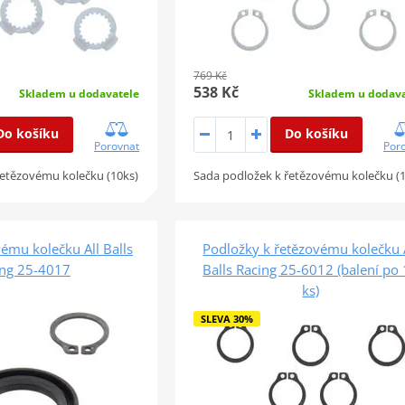
769 Kč
538 Kč
Skladem u dodavatele
Skladem u dodava
Do košíku
Do košíku
Porovnat
Por
řetězovému kolečku (10ks)
Sada podložek k řetězovému kolečku (
ému kolečku All Balls
Podložky k řetězovému kolečku 
ing 25-4017
Balls Racing 25-6012 (balení po
ks)
SLEVA 30%