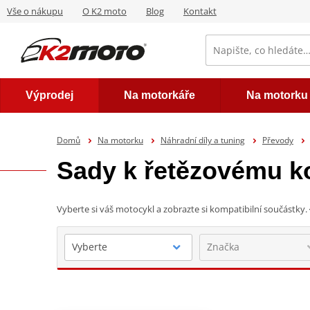
Vše o nákupu
O K2 moto
Blog
Kontakt
Výprodej
Na motorkáře
Na motorku
Domů
Na motorku
Náhradní díly a tuning
Převody
Sady k řetězovému k
Vyberte si váš motocykl a zobrazte si kompatibilní součástky.