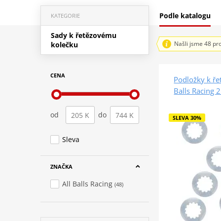
Podle katalogu
KATEGORIE
Sady k řetězovému
Našli jsme 48 pr
kolečku
CENA
Podložky k ře
Balls Racing 
od
do
SLEVA 30%
Sleva
ZNAČKA
All Balls Racing
(48)