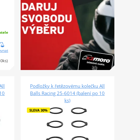
tele
ovnat
10ks)
All
Podložky k řetězovému kolečku All
 10
Balls Racing 25-6014 (balení po 10
ks)
SLEVA 30%