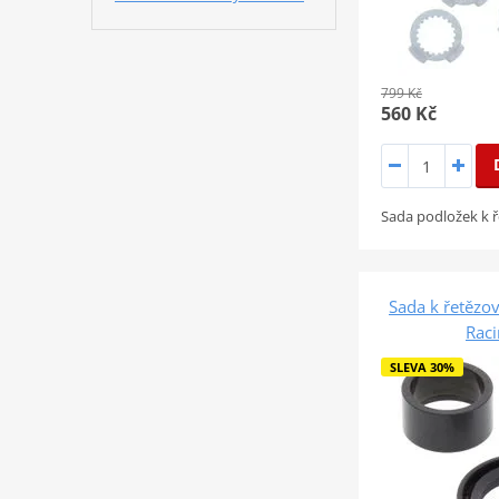
799 Kč
560 Kč
Sada podložek k 
Sada k řetězov
Rac
SLEVA 30%