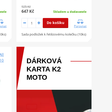
925 Kč
647 Kč
tele
Skladem u dodavatele
Do košíku
ovnat
Porovnat
10ks)
Sada podložek k řetězovému kolečku (10ks)
All
DÁRKOVÁ
 10
KARTA
K2
MOTO