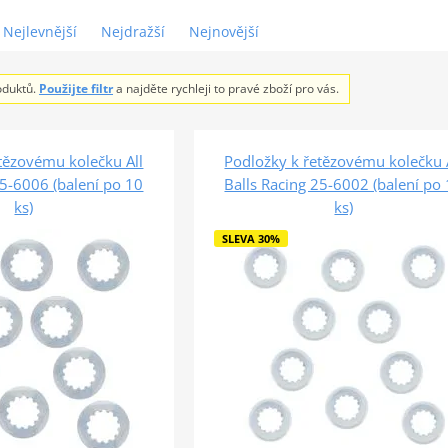
Nejlevnější
Nejdražší
Nejnovější
oduktů.
Použijte filtr
a najděte rychleji to pravé zboží pro vás.
tězovému kolečku All
Podložky k řetězovému kolečku 
25-6006 (balení po 10
Balls Racing 25-6002 (balení po
ks)
ks)
SLEVA 30%