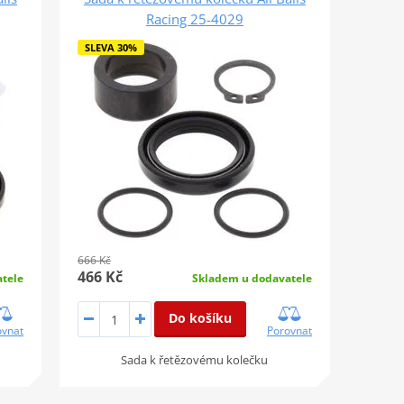
Racing 25-4029
SLEVA 30%
666 Kč
466 Kč
tele
Skladem u dodavatele
Do košíku
ovnat
Porovnat
Sada k řetězovému kolečku