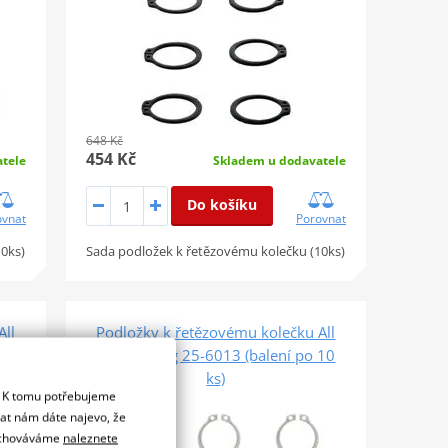
648 Kč
454 Kč
tele
Skladem u dodavatele
Do košíku
ovnat
Porovnat
10ks)
Sada podložek k řetězovému kolečku (10ks)
All
Podložky k řetězovému kolečku All
 10
Balls Racing 25-6013 (balení po 10
ks)
. K tomu potřebujeme
SLEVA 30%
dat nám dáte najevo, že
 uchováváme
naleznete