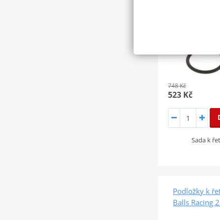
748 Kč
523 Kč
Sada k ř
Podložky k ře
Balls Racing 