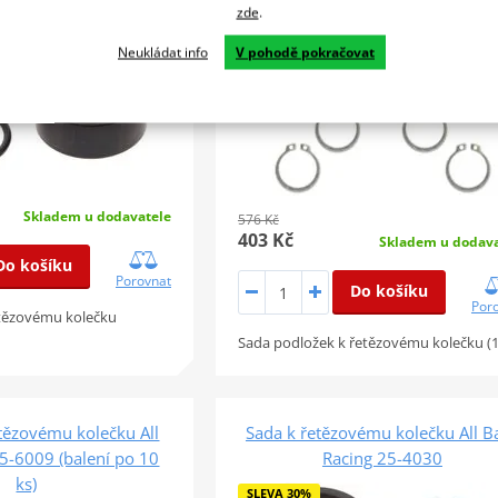
zde
.
Neukládat info
V pohodě pokračovat
Skladem u dodavatele
576 Kč
403 Kč
Skladem u dodava
Do košíku
Porovnat
Do košíku
Por
etězovému kolečku
Sada podložek k řetězovému kolečku (
tězovému kolečku All
Sada k řetězovému kolečku All Ba
25-6009 (balení po 10
Racing 25-4030
ks)
SLEVA 30%