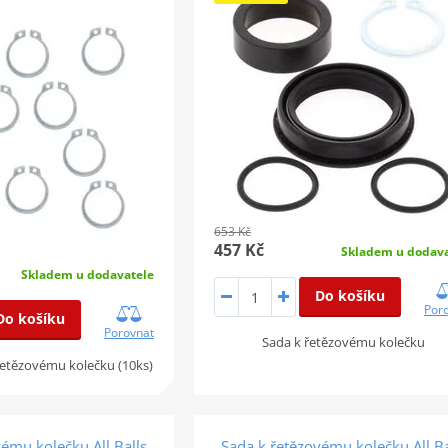
653 Kč
457 Kč
Skladem u dodava
Skladem u dodavatele
Do košíku
Por
Do košíku
Porovnat
Sada k řetězovému kolečku
řetězovému kolečku (10ks)
ému kolečku All Balls
Sada k řetězovému kolečku All Ba