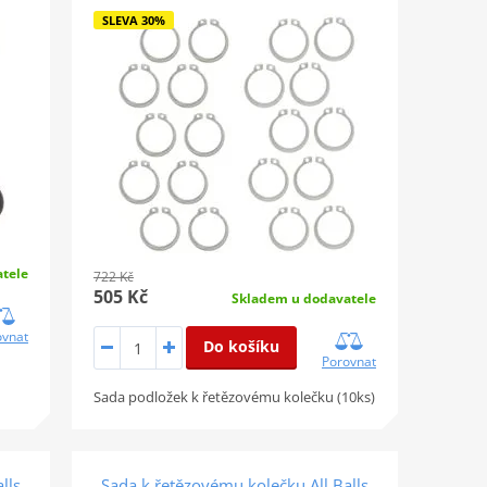
SLEVA 30%
tele
722 Kč
505 Kč
Skladem u dodavatele
ovnat
Do košíku
Porovnat
Sada podložek k řetězovému kolečku (10ks)
lls
Sada k řetězovému kolečku All Balls