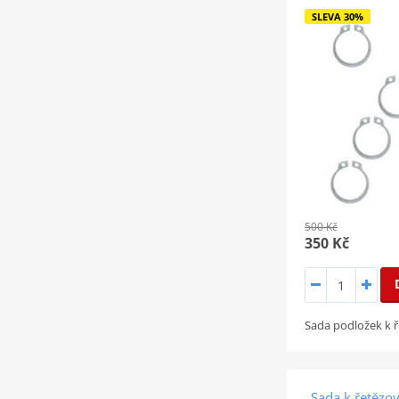
SLEVA 30%
500 Kč
350 Kč
Sada podložek k 
Sada k řetězov