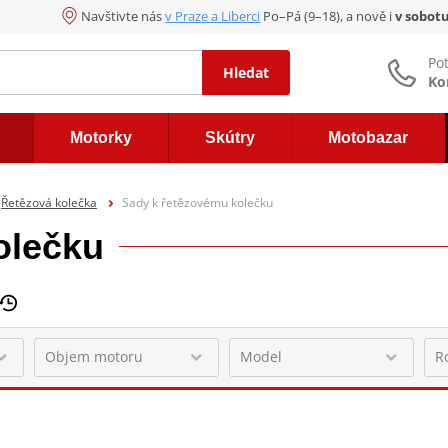
Navštivte nás
v Praze a Liberci
Po–Pá (9–18), a nově i
v sobot
Po
Hledat
Ko
Motorky
Skútry
Motobazar
Řetězová kolečka
Sady k řetězovému kolečku
olečku