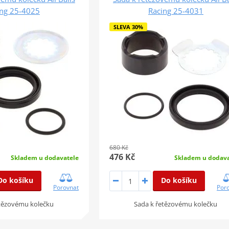
ing 25-4025
Racing 25-4031
SLEVA 30%
680 Kč
476 Kč
Skladem u dodavatele
Skladem u dodava
Do košíku
Do košíku
Porovnat
Por
etězovému kolečku
Sada k řetězovému kolečku