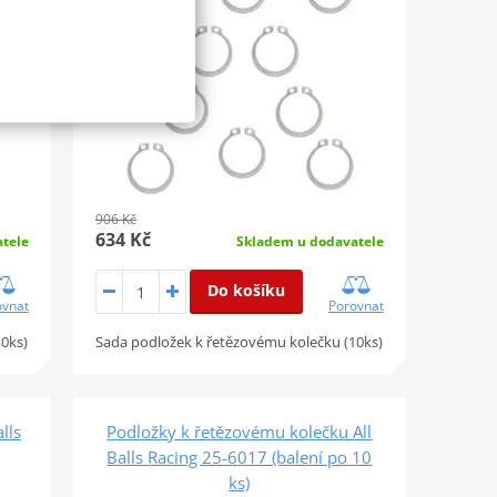
906 Kč
634 Kč
tele
Skladem u dodavatele
Do košíku
ovnat
Porovnat
10ks)
Sada podložek k řetězovému kolečku (10ks)
lls
Podložky k řetězovému kolečku All
Balls Racing 25-6017 (balení po 10
ks)