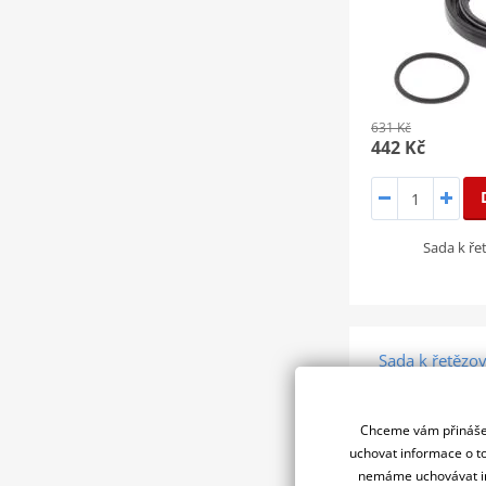
631 Kč
442 Kč
Sada k ř
Sada k řetězov
Rac
SLEVA 30%
Chceme vám přinášet
uchovat informace o to
nemáme uchovávat in