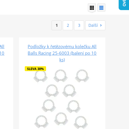
1
2
3
Další
All
Podložky k řetězovému kolečku All
 10
Balls Racing 25-6003 (balení po 10
ks)
SLEVA 30%