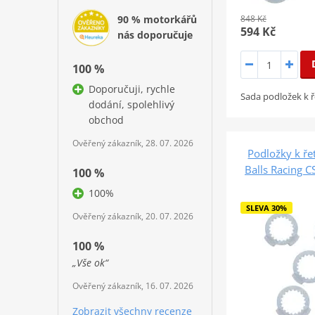
90 % motorkářů
848 Kč
594 Kč
nás doporučuje
100 %
Doporučuji, rychle
Sada podložek k 
dodání, spolehlivý
obchod
Ověřený zákazník, 28. 07. 2026
Podložky k ře
Balls Racing 
100 %
100%
SLEVA 30%
Ověřený zákazník, 20. 07. 2026
100 %
„Vše ok“
Ověřený zákazník, 16. 07. 2026
Zobrazit všechny recenze