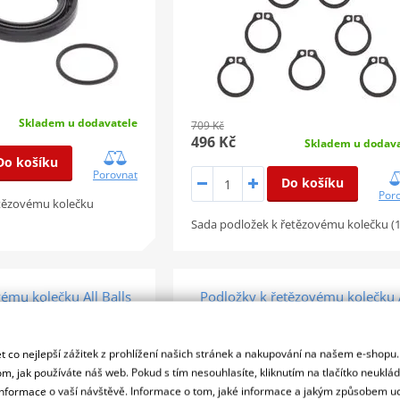
Skladem u dodavatele
709 Kč
496 Kč
Skladem u dodava
Do košíku
Porovnat
Do košíku
Por
etězovému kolečku
Sada podložek k řetězovému kolečku (
ému kolečku All Balls
Podložky k řetězovému kolečku 
ing 25-4007
Balls Racing 25-6008 (balení po
ks)
 co nejlepší zážitek z prohlížení našich stránek a nakupování na našem e-shopu
SLEVA 30%
m, jak používáte náš web. Pokud s tím nesouhlasíte, kliknutím na tlačítko neuklá
formace o vaší návštěvě. Informace o tom, jaké informace a jakým způsobem