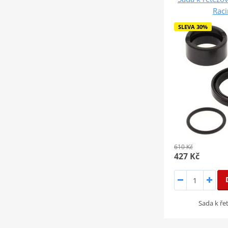
Rac
SLEVA 30%
610 Kč
427 Kč
Sada k ř