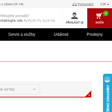
u
v Liberci (9–14)
Porovnání
CZK
0
třebujete poradit?
ntaktujte nás
Po-Pá (9-17), So (9-14)
PŘIHLÁSIT SE
KOŠÍK
Servis a služby
Události
Prodejny