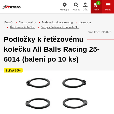
0
Prodejny
Hledat
Účet
Košík
Menu
Hledat
Domů
Na motorku
Náhradní díly a tuning
Převody
Řetězová kolečka
Sady k řetězovému kolečku
Náš kód:
P19076
Podložky k řetězovému
kolečku All Balls Racing 25-
6014 (balení po 10 ks)
SLEVA 30%