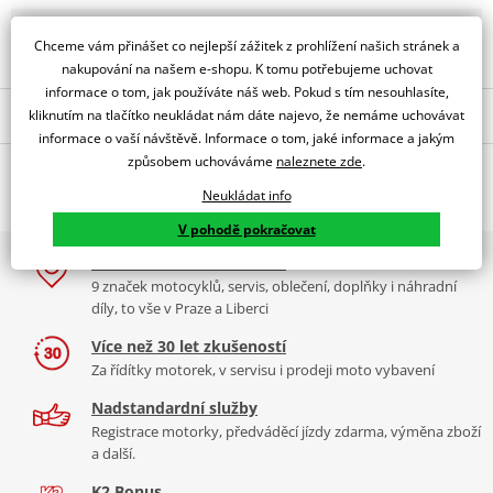
Obraťte se na specialistu
Chceme vám přinášet co nejlepší zážitek z prohlížení našich stránek a
nakupování na našem e-shopu. K tomu potřebujeme uchovat
informace o tom, jak používáte náš web. Pokud s tím nesouhlasíte,
kliknutím na tlačítko neukládat nám dáte najevo, že nemáme uchovávat
Popis a parametry
informace o vaší návštěvě. Informace o tom, jaké informace a jakým
Jsme autorizovaný
způsobem uchováváme
naleznete zde
.
O výrobci
dealer značky All Balls Racing
Neukládat info
Sada podložek k řetězovému kolečku (10ks)
V pohodě pokračovat
2x multibrand showroom
9 značek motocyklů, servis, oblečení, doplňky i náhradní
All Balls Racing je americká společnost dodávající
kvalitní
ložiska
díly, to vše v Praze a Liberci
a těsnění na motorku
. Její produkty jsou vyráběny a dodávány
společností Power Sport Industries, lidmi kteří opravdu rozumějí
Více než 30 let zkušeností
ložiskům.
Více informací o značce
Za řídítky motorek, v servisu i prodeji moto vybavení
Nadstandardní služby
Zobrazit všechny produkty
značky All Balls Racing
Registrace motorky, předváděcí jízdy zdarma, výměna zboží
a další.
K2 Bonus