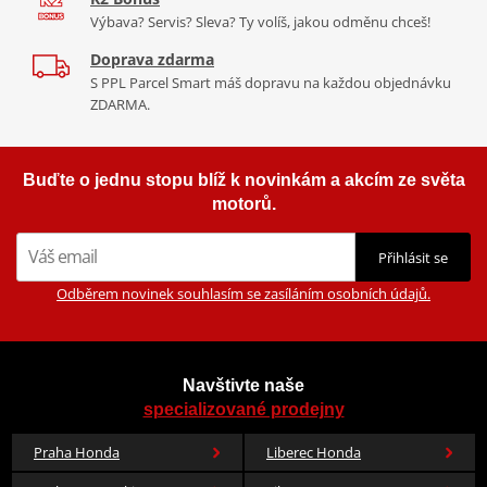
Výbava? Servis? Sleva? Ty volíš, jakou odměnu chceš!
Doprava zdarma
S PPL Parcel Smart máš dopravu na každou objednávku
ZDARMA.
Buďte o jednu stopu blíž k novinkám a akcím ze světa
motorů.
Přihlásit se
Odběrem novinek souhlasím se zasíláním osobních údajů.
Navštivte naše
specializované prodejny
Praha Honda
Liberec Honda