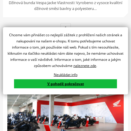
Džínová bunda Vespa Jacke Vlastnosti: Vyrobeno z vysoce kvalitní
džínové směsi bavlny a polyesteru…
1
Chceme vám přinášet co nejlepší zážitek z prohlížení našich stránek a
nakupování na našem e-shopu. K tomu potřebujeme uchovat
informace o tom, jak používáte náš web. Pokud s tím nesouhlasíte,
Nemůžete si vybrat nebo se rozhodnout?
kliknutím na tlačítko neukládat nám dáte najevo, že nemáme uchovávat
informace o vaší návštěvě. Informace o tom, jaké informace a jakým
způsobem uchováváme
naleznete zde
.
Neukládat info
V pohodě pokračovat