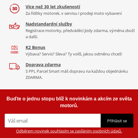
Více než 30 let zkušeností
Za řídítky motorek, v servisu i prodeji moto vybavení
Nadstandardní služby
Registrace motorky, předváděcí jízdy zdarma, výměna zboží
a další.
K2 Bonus
Výbava? Servis? Sleva? Ty volíš, jakou odměnu chceš!
Doprava zdarma
S PPL Parcel Smart máš dopravu na každou objednávku
ZDARMA.
Buďte o jednu stopu blíž k novinkám a akcím ze světa
motorů.
Přihlásit se
Odběrem novinek souhlasím se zasíláním osobních údajů.