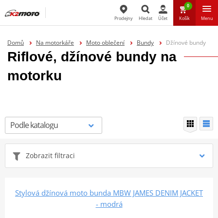
0
Prodejny
Hledat
Účet
Košík
Menu
Hledat
Domů
Na motorkáře
Moto oblečení
Bundy
Džínové bundy
Riflové, džínové bundy na
motorku
Zobrazit filtraci
Stylová džínová moto bunda MBW JAMES DENIM JACKET
- modrá