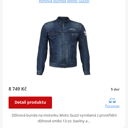
Riflová bunda Moto Guzzi
8 749 Kč
5 dní
Detail produktu
Porovnat
Džínová bunda na motorku Moto Guzzi vyrobená z prvotřídní
džínové směsi 13 oz. bavlny a…