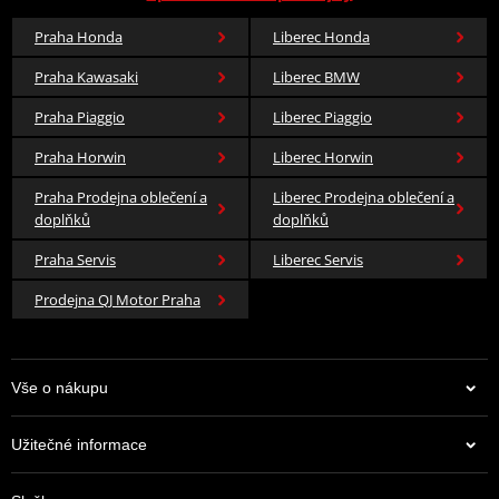
Praha Honda
Liberec Honda
Praha Kawasaki
Liberec BMW
Praha Piaggio
Liberec Piaggio
1 579 Kč
545 Kč
Praha Horwin
Liberec Horwin
Skladem u dodavatele
Skladem
Praha Prodejna oblečení a
Liberec Prodejna oblečení a
doplňků
doplňků
Praha Servis
Liberec Servis
Prodejna QJ Motor Praha
Vše o nákupu
Užitečné informace