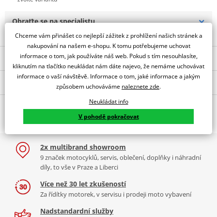
Obraťte se na specialistu
Chceme vám přinášet co nejlepší zážitek z prohlížení našich stránek a
nakupování na našem e-shopu. K tomu potřebujeme uchovat
informace o tom, jak používáte náš web. Pokud s tím nesouhlasíte,
Popis a parametry
kliknutím na tlačítko neukládat nám dáte najevo, že nemáme uchovávat
Jsme autorizovaný
informace o vaší návštěvě. Informace o tom, jaké informace a jakým
Mohlo by se vám líbit
dealer značky Moto Guzzi
způsobem uchováváme
naleznete zde
.
Džínová bunda na motorku Moto Guzzi vyrobená z prvotřídní
Neukládat info
Mohlo by se vám hodit
Slidery na boty RST
Boty RST TRACTECH EVO 3
džínové směsi 13 oz. bavlny a polyestereru s vložkami Flex Tenax.
TRACTECH EVO / 1539
SPORT CE / 2101 - černá
V pohodě pokračovat
Chrániče Forcetech / Multitech s certifikátem EN 1621-1: 2012 na
ramenou a loktech.
2x multibrand showroom
Možnost dokoupit chránič páteře. Bundu lze spojit s kalhoty
Funkční tričko s dlouhým rukávem iXS MERINO 365 - šedé
9 značek motocyklů, servis, oblečení, doplňky i náhradní
pomocí úchytek.
díly, to vše v Praze a Liberci
**Poznámka: Originální produkty Moto Guzzi jsou velmi žádané, a
Více než 30 let zkušeností
proto se může stát, že některé velikosti nebude mít dodavatel
Za řídítky motorek, v servisu i prodeji moto vybavení
skladem. Čekací doba se tedy může u některých velikostí prodloužit.
Nadstandardní služby
Pokud taková situace nastane, budete o tom ihned informování.