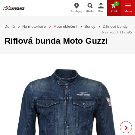
0
Prodejny
Hledat
Účet
Košík
Menu
Hledat
Domů
Na motorkáře
Moto oblečení
Bundy
Džínové bundy
Náš kód:
P117595
Riflová bunda Moto Guzzi