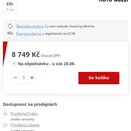
2XL
5 dní
Okamžitá výměna.
Co vám nebude, ihned vyměníme.
Doprava zdarma
u objednávek nad 0 Kč
8 749 Kč
Včetně DPH
Na objednávku , u vás 20.08.
Do košíku
Dostupnost na prodejnách:
Prodejna Praha
zvolte variantu
Prodejna Liberec
zvolte variantu