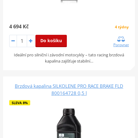
4 694 Kč
4 týdny
Do košíku
Porovnat
Ideální pro silniční i závodní motocykly – tato racing brzdová
kapalina zajišťuje stabilní…
Brzdová kapalina SILKOLENE PRO RACE BRAKE FLD
800164728 0,5 l
SLEVA 8%