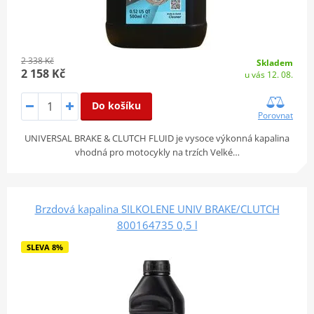
2 338 Kč
Skladem
2 158 Kč
u vás 12. 08.
Do košíku
Porovnat
UNIVERSAL BRAKE & CLUTCH FLUID je vysoce výkonná kapalina
vhodná pro motocykly na trzích Velké…
Brzdová kapalina SILKOLENE UNIV BRAKE/CLUTCH
800164735 0,5 l
SLEVA 8%