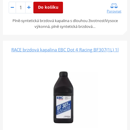
Do košíku
Porovnat
Plně-syntetická brzdová kapalina s dlouhou životnostíVysoce
výkonná, plně syntetická brzdová…
RACE brzdová kapalina EBC Dot 4 Racing BF307(1L) 1l