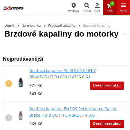
0
Prodejny
Hledat
Účet
Košík
Menu
Hledat
Domů
Na motorku
Provozní tekutiny
Brzdové kapaliny
Brzdové kapaliny do motorky
Nejprodávanější
Brzdová kapalina SILKOLENE UNIV
BRAKE/CLUTCH 800164735 0,5 l
Detail produktu
371 Kč
343 Kč
Brzdová kapalina ENEOS Performance Racing
Brake Fluid DOT 4 E.RBRDOT4 0,5l
Detail produktu
369 Kč