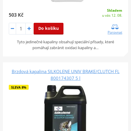
Skladem
503 Kč
u vás 12. 08.
Do košíku
Porovnat
Tyto jedinečné kapaliny obsahují speciální přísady, které
pomáhají zabránit oxidaci kapaliny a…
Brzdová kapalina SILKOLENE UNIV BRAKE/CLUTCH FL
800174307 5 l
SLEVA 8%