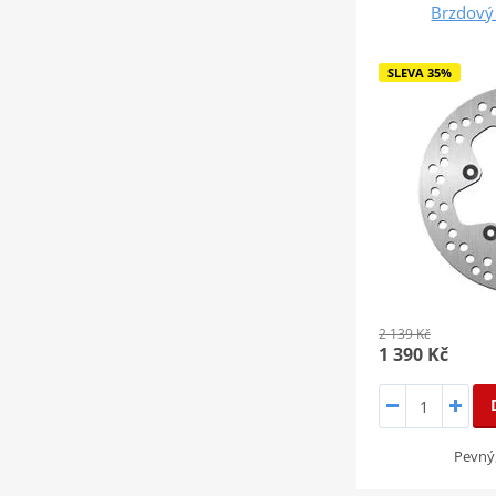
Brzdový
SLEVA 35%
2 139 Kč
1 390 Kč
Pevný,