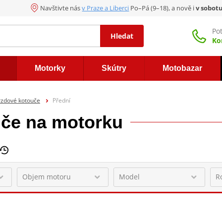
Navštivte nás
v Praze a Liberci
Po–Pá (9–18), a nově i
v sobot
Po
Hledat
Ko
Motorky
Skútry
Motobazar
rzdové kotouče
Přední
uče na motorku