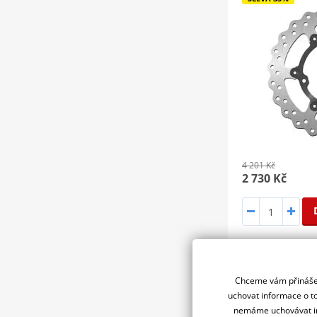
4 201 Kč
2 730 Kč
Plovoucí
Chceme vám přinášet
uchovat informace o to
Brzdový 
nemáme uchovávat in