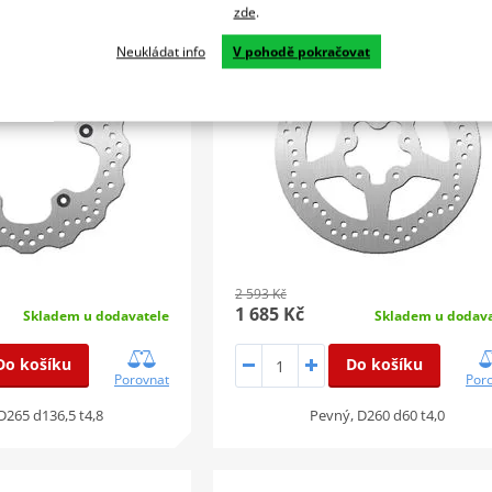
zde
.
SLEVA 35%
Neukládat info
V pohodě pokračovat
2 593 Kč
1 685 Kč
Skladem u dodavatele
Skladem u dodava
Do košíku
Do košíku
Porovnat
Por
D265 d136,5 t4,8
Pevný, D260 d60 t4,0