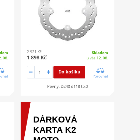
2 921 Kč
adem
Skladem
1 898 Kč
. 08.
u vás 12. 08.
Do košíku
ovnat
Porovnat
Pevný, D240 d118 t5,0
DÁRKOVÁ
KARTA
K2