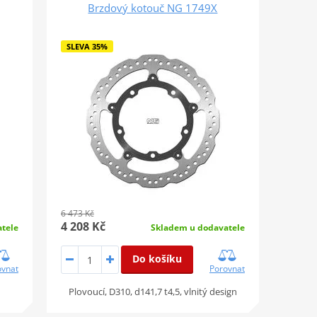
Brzdový kotouč NG 1749X
SLEVA 35%
6 473 Kč
4 208 Kč
tele
Skladem u dodavatele
Do košíku
ovnat
Porovnat
Plovoucí, D310, d141,7 t4,5, vlnitý design