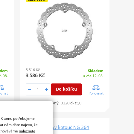
5 516 Kč
adem
Skladem
3 586 Kč
. 08.
u vás 12. 08.
Do košíku
ovnat
Porovnat
Pevný, D320 d- t5,0
. K tomu potřebujeme
dat nám dáte najevo, že
Brzdový kotouč NG 364
 uchováváme
naleznete