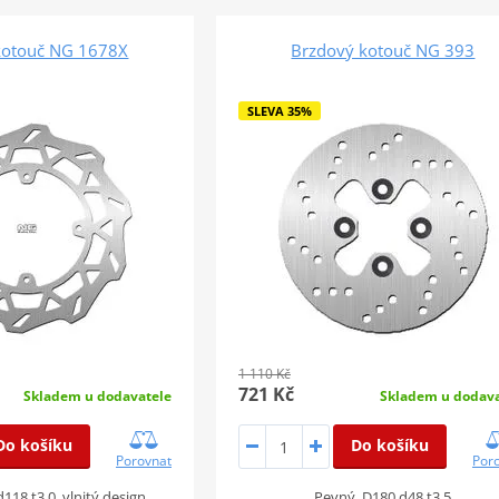
kotouč NG 1678X
Brzdový kotouč NG 393
SLEVA 35%
1 110 Kč
721 Kč
Skladem u dodavatele
Skladem u dodava
Do košíku
Do košíku
Porovnat
Por
118 t3,0, vlnitý design
Pevný, D180 d48 t3,5