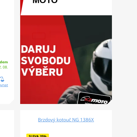
MOTO
adem
. 08.
ovnat
Brzdový kotouč NG 1386X
SLEVA 35%