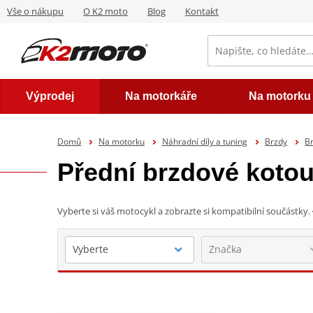
Vše o nákupu
O K2 moto
Blog
Kontakt
Výprodej
Na motorkáře
Na motorku
Domů
Na motorku
Náhradní díly a tuning
Brzdy
B
Přední brzdové koto
Vyberte si váš motocykl a zobrazte si kompatibilní součástky.