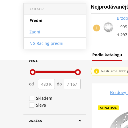
Nejprodávanějš
KATEGORIE
Brzdo
Přední
1 995
Zadní
1 297
NG Racing přední
Podle katalogu
CENA
Našli jsme 1866 
od
do
Brzdový
Skladem
Sleva
SLEVA 35%
ZNAČKA