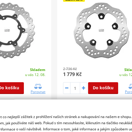
2 736 Kč
Skladem
Skl
1 779 Kč
u vás 12. 08.
u vás 12
Do košíku
Do košíku
Porovnat
Por
, D270 d109 t3,0
Pevný, D240 d102 t5,0
 co nejlepší zážitek z prohlížení našich stránek a nakupování na našem e-shopu
m, jak používáte náš web. Pokud s tím nesouhlasíte, kliknutím na tlačítko neuklá
kotouč NG 1045X
Brzdový kotouč NG 292
formace o vaší návštěvě. Informace o tom, jaké informace a jakým způsobem