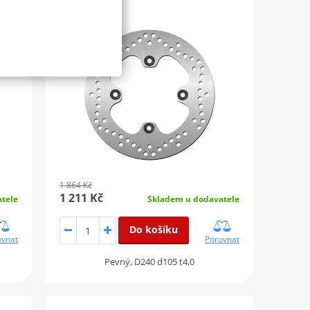
SLEVA 35%
1 864 Kč
1 211 Kč
tele
Skladem u dodavatele
Do košíku
ovnat
Porovnat
Pevný, D240 d105 t4,0