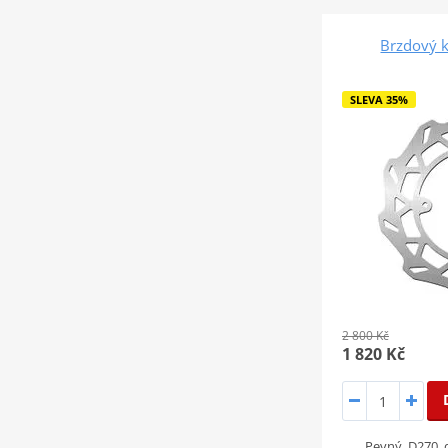
Brzdový 
SLEVA 35%
2 800 Kč
1 820 Kč
Pevný, D270, d