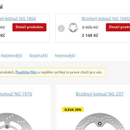
í
vý kotouč NG 1804
Brzdový kotouč NG 1045
Detail produktu
Detail prod
 Kč
3 305 Kč
 Kč
2 148 Kč
Nejlevnější
Nejdražší
Nejnovější
produktů.
Použijte filtr
a najděte rychleji to pravé zboží pro vás.
 kotouč NG 1976
Brzdový kotouč NG 207
SLEVA 35%