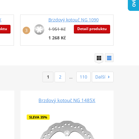
X
Brzdový kotouč NG 1090
uktu
Detail produktu
1 951 Kč
1 268 Kč
1
2
…
110
Další
Brzdový kotouč NG 1485X
SLEVA 35%