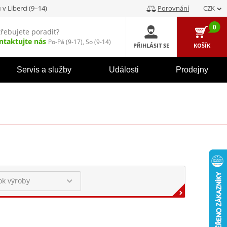
u
v Liberci (9–14)
Porovnání
CZK
0
třebujete poradit?
ntaktujte nás
Po-Pá (9-17), So (9-14)
PŘIHLÁSIT SE
KOŠÍK
Servis a služby
Události
Prodejny