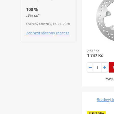
100 %
„Vše ok“
Ověřený zákazník, 16. 07. 2026
Zobrazit všechny recenze
2 687 Kč
1 747 Kč
Pevný,
Brzdový 
SLEVA 35%