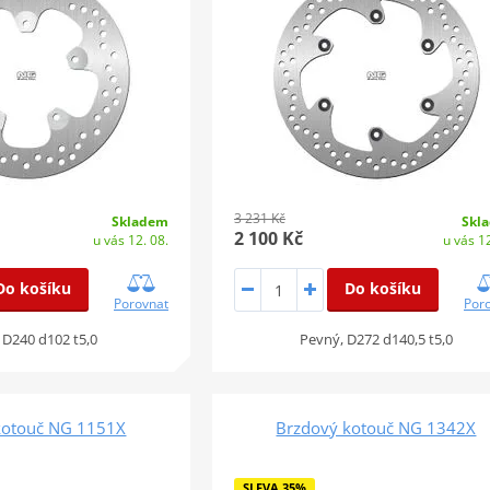
3 231 Kč
Skladem
Skl
2 100 Kč
u vás 12. 08.
u vás 12
Do košíku
Do košíku
Porovnat
Por
 D240 d102 t5,0
Pevný, D272 d140,5 t5,0
kotouč NG 1151X
Brzdový kotouč NG 1342X
SLEVA 35%