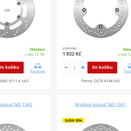
2 819 Kč
Skladem
Skl
1 832 Kč
u vás 12. 08.
u vás 12
Do košíku
Do košíku
Porovnat
Por
260, d111,4, t4,0
Pevný, D276 d144 t4,0
 kotouč NG 1342
Brzdový kotouč NG 1361
SLEVA 35%