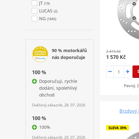
JT
(19)
LUCAS
(2)
NG
(1845)
90 % motorkářů
2 415 Kč
1 570 Kč
nás doporučuje
100 %
Doporučuji, rychle
Pevný, D
dodání, spolehlivý
obchod
Ověřený zákazník, 28. 07. 2026
Brzdový
100 %
100%
SLEVA 35%
Ověřený zákazník, 20. 07. 2026