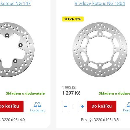
 kotouč NG 147
Brzdový kotouč NG 1804
SLEVA 35%
1 995 Kč
1 297 Kč
Skladem u dodavatele
Skladem u dodava
Do košíku
Do košíku
Porovnat
Por
 D220 d96 t4,0
Pevný, D220 d105 t3,5