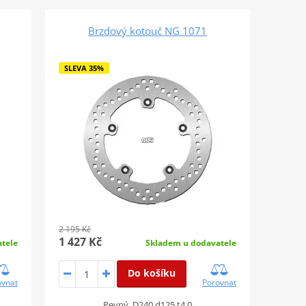
Brzdový kotouč NG 1071
SLEVA 35%
2 195 Kč
1 427 Kč
tele
Skladem u dodavatele
Do košíku
ovnat
Porovnat
Pevný, D240 d125 t4,0