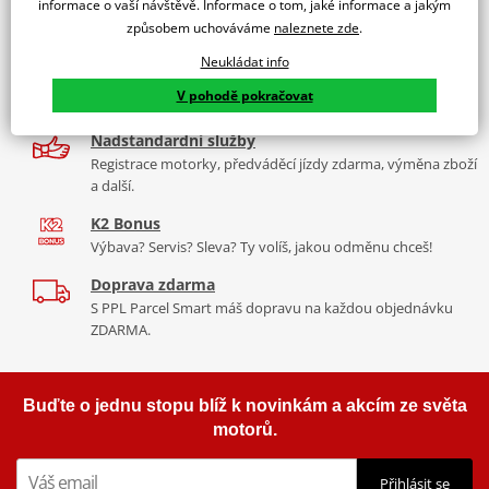
informace o vaší návštěvě. Informace o tom, jaké informace a jakým
9 značek motocyklů, servis, oblečení, doplňky i náhradní
způsobem uchováváme
naleznete zde
.
díly, to vše v Praze a Liberci
Neukládat info
Více než 30 let zkušeností
V pohodě pokračovat
Za řídítky motorek, v servisu i prodeji moto vybavení
Nadstandardní služby
Registrace motorky, předváděcí jízdy zdarma, výměna zboží
a další.
K2 Bonus
Výbava? Servis? Sleva? Ty volíš, jakou odměnu chceš!
Doprava zdarma
S PPL Parcel Smart máš dopravu na každou objednávku
ZDARMA.
Buďte o jednu stopu blíž k novinkám a akcím ze světa
motorů.
Přihlásit se