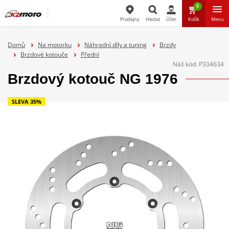
0
Prodejny
Hledat
Účet
Košík
Menu
Hledat
Domů
Na motorku
Náhradní díly a tuning
Brzdy
Brzdové kotouče
Přední
Náš kód:
P334634
Brzdový kotouč NG 1976
SLEVA 35%