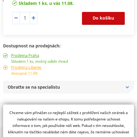
Skladem 1 ks, u vás 11.08.
Do košíku
Dostupnost na prodejnách:
Prodejna Praha
Skladem 1 ks, možný odběr ihned
Prodejna Liberec
dostupné 11.08.
Obraťte se na specialistu
Popis a parametry
Chceme vám přinášet co nejlepší zážitek z prohlížení našich stránek a
nakupování na našem e-shopu. K tomu potřebujeme uchovat
Jsme autorizovaný
informace o tom, jak používáte náš web. Pokud s tím nesouhlasíte,
dealer značky NG
kliknutím na tlačítko neukládat nám dáte najevo, že nemáme uchovávat
2x multibrand showroom
Pevný, D260, d111,4, t4,0