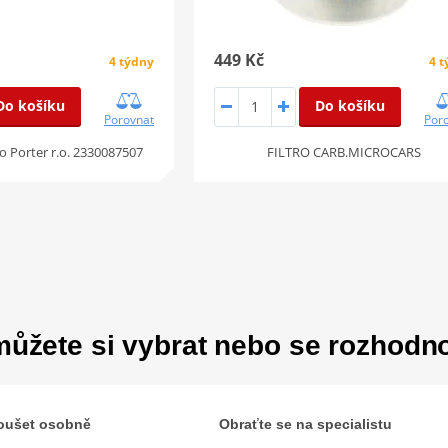
449 Kč
4 týdny
4 
Do košíku
Do košíku
Porovnat
Por
gio Porter r.o. 2330087507
FILTRO CARB.MICROCARS
ůžete si vybrat nebo se rozhodn
zkoušet osobně
Obraťte se na specialistu