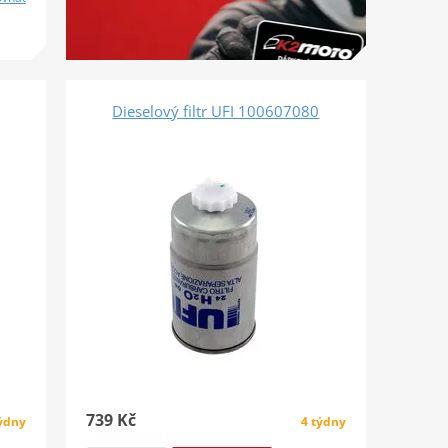
Dieselový filtr UFI 100607080
739 Kč
týdny
4 týdny