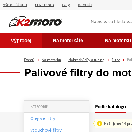
Vše o nákupu
O K2 moto
Blog
Kontakt
Výprodej
Na motorkáře
Na motorku
Domů
Na motorku
Náhradní díly a tuning
Filtry
Pal
Palivové filtry do mo
Podle katalogu
KATEGORIE
Olejové filtry
Našli jsme 14 pr
Vzduchové filtry