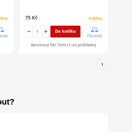
75 Kč
týdny
4 týdny
Do košíku
ovnat
Porovnat
Benzínový filtr 7mm (1 un) průhledný
1
out?