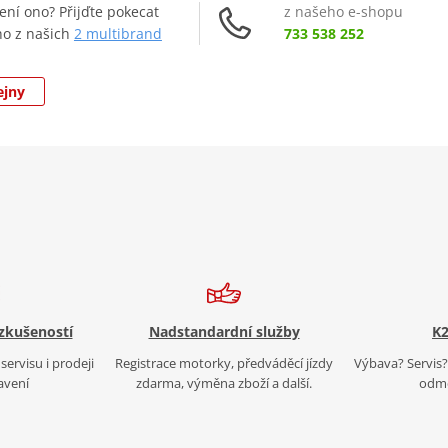
není ono? Přijďte pokecat
z našeho e-shopu
ho z našich
2 multibrand
733 538 252
ejny
 zkušeností
Nadstandardní služby
K2
servisu i prodeji
Registrace motorky, předváděcí jízdy
Výbava? Servis? 
avení
zdarma, výměna zboží a další.
odmě