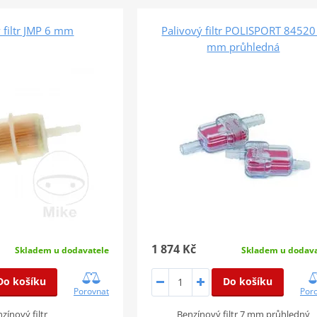
 filtr JMP 6 mm
Palivový filtr POLISPORT 84520
mm průhledná
1 874 Kč
Skladem u dodavatele
Skladem u dodava
Do košíku
Do košíku
Porovnat
Por
zínový filtr
Benzínový filtr 7 mm průhledný