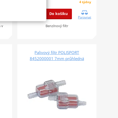
159 Kč
4 týdny
týdny
Do košíku
Porovnat
ovnat
Benzínový filtr
 v
Palivový filtr POLISPORT
8452000001 7mm průhledná