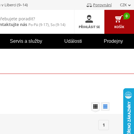
u
v Liberci (9–14)
Porovnání
CZK
0
třebujete poradit?
ntaktujte nás
Po-Pá (9-17), So (9-14)
PŘIHLÁSIT SE
KOŠÍK
Servis a služby
Události
Prodejny
1