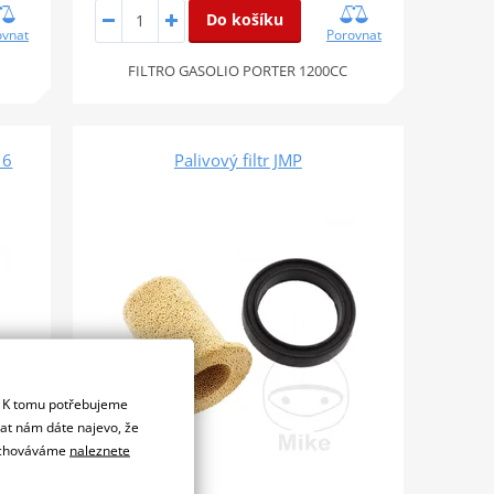
Do košíku
ovnat
Porovnat
FILTRO GASOLIO PORTER 1200CC
 6
Palivový filtr JMP
. K tomu potřebujeme
dat nám dáte najevo, že
 uchováváme
naleznete