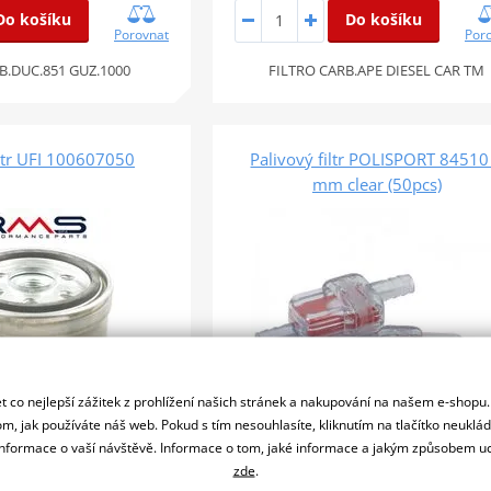
Do košíku
Do košíku
Porovnat
Por
B.DUC.851 GUZ.1000
FILTRO CARB.APE DIESEL CAR TM
iltr UFI 100607050
Palivový filtr POLISPORT 84510
mm clear (50pcs)
 co nejlepší zážitek z prohlížení našich stránek a nakupování na našem e-shopu
m, jak používáte náš web. Pokud s tím nesouhlasíte, kliknutím na tlačítko neuklá
formace o vaší návštěvě. Informace o tom, jaké informace a jakým způsobem
zde
.