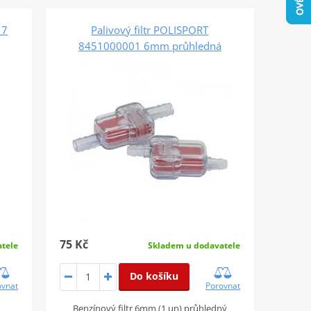
 7
Palivový filtr POLISPORT
8451000001 6mm průhledná
75 Kč
tele
Skladem u dodavatele
Do košíku
ovnat
Porovnat
Benzínový filtr 6mm (1 un) průhledný