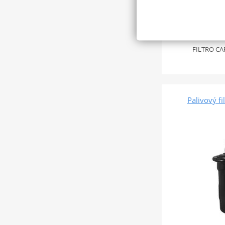
449 Kč
FILTRO CA
Palivový f