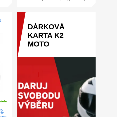
t
DÁRKOVÁ
KARTA
K2
MOTO
tele
ovnat