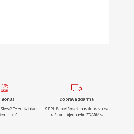
 Bonus
Doprava zdarma
Sleva? Ty volíš, jakou
S PPL Parcel Smart máš dopravu na
nu chceš!
každou objednávku ZDARMA.