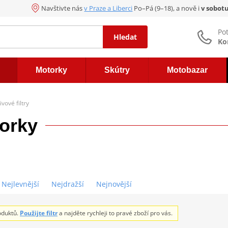
Navštivte nás
v Praze a Liberci
Po–Pá (9–18), a nově i
v sobot
Po
Hledat
Ko
Motorky
Skútry
Motobazar
ivové filtry
torky
Nejlevnější
Nejdražší
Nejnovější
oduktů.
Použijte filtr
a najděte rychleji to pravé zboží pro vás.