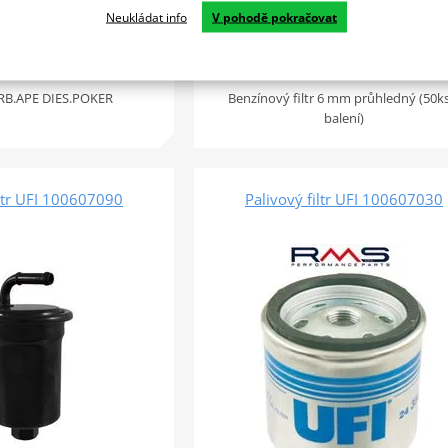
1 874 Kč
4 týdny
4 
Neukládat info
V pohodě pokračovat
Do košíku
Do košíku
Porovnat
Por
RB.APE DIES.POKER
Benzínový filtr 6 mm průhledný (50ks
balení)
iltr UFI 100607090
Palivový filtr UFI 100607030