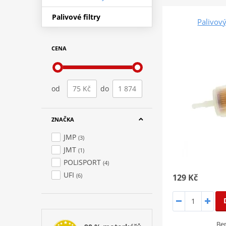
Palivové filtry
Palivový
CENA
od
do
ZNAČKA
JMP
(3)
JMT
(1)
POLISPORT
(4)
UFI
(6)
129 Kč
Ben