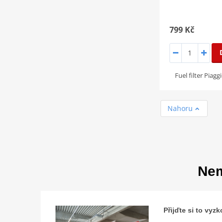
799 Kč
Fuel filter Piag
Nahoru
Nem
Přijďte si to vy