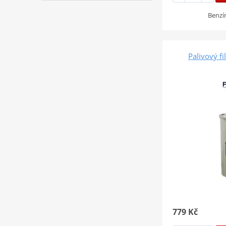
Benzí
Palivový f
779 Kč