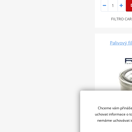
FILTRO CAR
Palivový f
Chceme vám přinášet
uchovat informace o to
nemáme uchovávat in