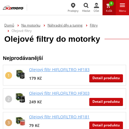
0
Prodejny
Hledat
Účet
Košík
Menu
Hledat
Domů
Na motorku
Náhradní díly a tuning
Filtry
Olejové filtry
Olejové filtry do motorky
Nejprodávanější
Olejový filtr HIFLOFILTRO HF183
Detail produktu
179 Kč
Olejový filtr HIFLOFILTRO HF303
Detail produktu
249 Kč
Olejový filtr HIFLOFILTRO HF181
Detail produktu
79 Kč