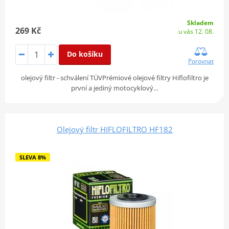
Skladem
269 Kč
u vás 12. 08.
Do košíku
Porovnat
olejový filtr - schválení TÜVPrémiové olejové filtry Hiflofiltro je
první a jediný motocyklový…
Olejový filtr HIFLOFILTRO HF182
SLEVA 8%