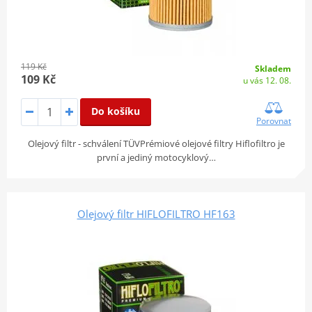
119 Kč
Skladem
109 Kč
u vás 12. 08.
Do košíku
Porovnat
Olejový filtr - schválení TÜVPrémiové olejové filtry Hiflofiltro je
první a jediný motocyklový…
Olejový filtr HIFLOFILTRO HF163