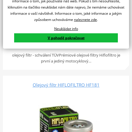
informace o tom, jak používáte náš web. Pokud s tím nesouhlasíte,
kliknutím na tlačítko neukládat nám dáte najevo, že nemáme uchovávat
informace o vaší návštěvě. Informace o tom, jaké informace a jakým
způsobem uchováváme
naleznete zde
.
Skladem
249 Kč
u vás 12. 08.
Neukládat info
V pohodě pokračovat
Do košíku
Porovnat
olejový filtr - schválení TÜVPrémiové olejové filtry Hiflofiltro je
první a jediný motocyklový…
Olejový filtr HIFLOFILTRO HF181