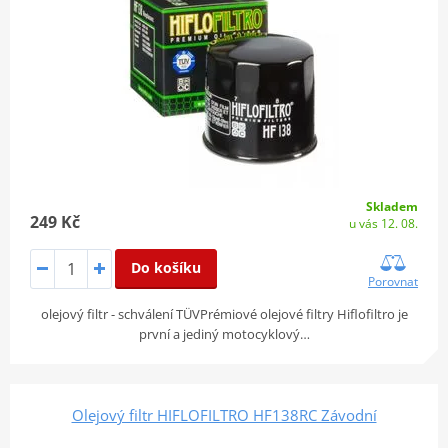
Skladem
249 Kč
u vás 12. 08.
Do košíku
Porovnat
olejový filtr - schválení TÜVPrémiové olejové filtry Hiflofiltro je
první a jediný motocyklový…
Olejový filtr HIFLOFILTRO HF138RC Závodní