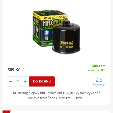
Skladem
309 Kč
u vás 12. 08.
Do košíku
Porovnat
RC Racing olejový filtr - schválení TÜV„RC“ vysoce výkonné
olejové filtry Řada Hiflofiltro RC byla…