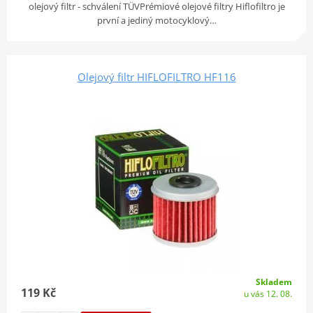
olejový filtr - schválení TÜVPrémiové olejové filtry Hiflofiltro je
první a jediný motocyklový…
Olejový filtr HIFLOFILTRO HF116
Skladem
119 Kč
u vás 12. 08.