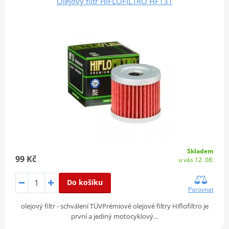
Olejový filtr HIFLOFILTRO HF131
Skladem
99 Kč
u vás 12. 08.
Do košíku
Porovnat
olejový filtr - schválení TÜVPrémiové olejové filtry Hiflofiltro je
první a jediný motocyklový…