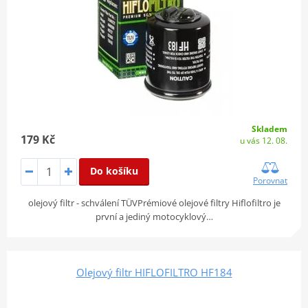
Skladem
179 Kč
u vás 12. 08.
Do košíku
Porovnat
olejový filtr - schválení TÜVPrémiové olejové filtry Hiflofiltro je
první a jediný motocyklový…
Olejový filtr HIFLOFILTRO HF184