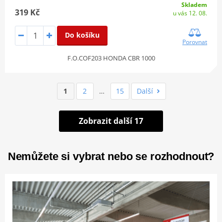
Skladem
319 Kč
u vás 12. 08.
Do košíku
Porovnat
F.O.COF203 HONDA CBR 1000
1
2
…
15
Další
Zobrazit další 17
Nemůžete si vybrat nebo se rozhodnout?