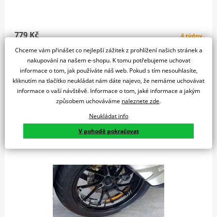
779 Kč
4 týdny
Chceme vám přinášet co nejlepší zážitek z prohlížení našich stránek a
Do košíku
nakupování na našem e-shopu. K tomu potřebujeme uchovat
Porovnat
informace o tom, jak používáte náš web. Pokud s tím nesouhlasíte,
KIT 8 RIM STRIPS KYMCO AK550 C/GOLD
kliknutím na tlačítko neukládat nám dáte najevo, že nemáme uchovávat
informace o vaší návštěvě. Informace o tom, jaké informace a jakým
způsobem uchováváme
naleznete zde
.
Neukládat info
Linka na ráfek PUIG GS 20150O zlatá
V pohodě pokračovat