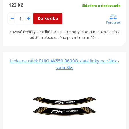
123 Kč
Skladem u dodavatele
Do košíku
Porovnat
Kovové čepičky ventilků OXFORD (modrý elox, pár) Pozn.: stálost
odstínu eloxovaného povrchu se může…
Linka na ráfek PUIG AK550 9630O zlatá linky na ráfek -
sada 8ks