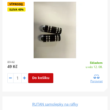
VÝPRODEJ
SLEVA 45%
89 Kč
Skladem
49 Kč
u vás 12. 08.
Do košíku
Porovnat
RUTAN samolepky na ráfky