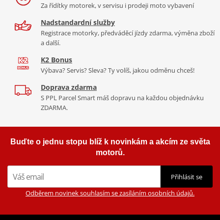
Za řídítky motorek, v servisu i prodeji moto vybavení
Nadstandardní služby
Registrace motorky, předváděcí jízdy zdarma, výměna zboží
a další.
K2 Bonus
Výbava? Servis? Sleva? Ty volíš, jakou odměnu chceš!
Doprava zdarma
S PPL Parcel Smart máš dopravu na každou objednávku
ZDARMA.
Buďte o jednu stopu blíž k novinkám a akcím ze světa
motorů.
Přihlásit se
Odběrem novinek souhlasím se zasíláním osobních údajů.