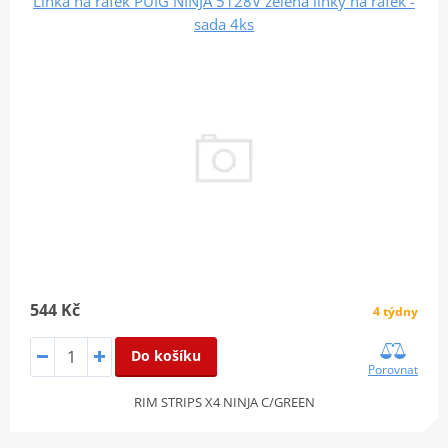
Linka na ráfek PUIG NINJA 5128V zelená linky na ráfek -
sada 4ks
544 Kč
4 týdny
Do košíku
Porovnat
RIM STRIPS X4 NINJA C/GREEN