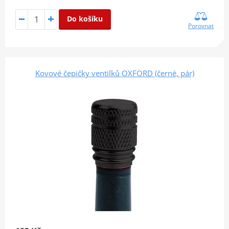
Do košíku
Porovnat
Kovové čepičky ventilků OXFORD (černé, pár)