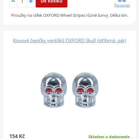
Do košíku
Porovnat
Proužky na ráfek OXFORD Wheel Stripes různé barvy. Délka 6m.
Kovové čepičky ventilků OXFORD Skull (stříbrná, pár)
154 Kč
Skladem u dodavatele