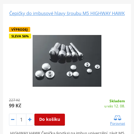
Čepičky do imbusové hlavy šroubu M5 HIGHWAY HAWK
VÝPRODEJ
SLEVA 56%
227 Kč
Skladem
99 Kč
u vás 12. 08.
Do košíku
Porovnat
HIGHWAY HAWK Čepička (krytka) na imbus univerzální, závit M5