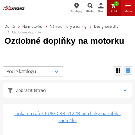
0
Prodejny
Hledat
Účet
Košík
Menu
Hledat
Domů
Na motorku
Náhradní díly a tuning
Designové díly
Ozdobné doplňky
Ozdobné doplňky na motorku
Zobrazit filtraci
Linka na ráfek PUIG CBR 5122B bílá linky na ráfek -
sada 4ks