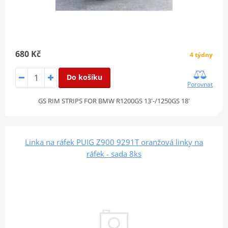
680 Kč
4 týdny
Do košíku
Porovnat
GS RIM STRIPS FOR BMW R1200GS 13'-/1250GS 18'
Linka na ráfek PUIG Z900 9291T oranžová linky na
ráfek - sada 8ks