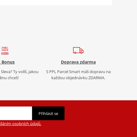
 Bonus
Doprava zdarma
Sleva? Ty volíš, jakou
S PPL Parcel Smart máš dopravu na
nu chceš!
každou objednávku ZDARMA.
Přihlásit se
íláním osobních údajů.