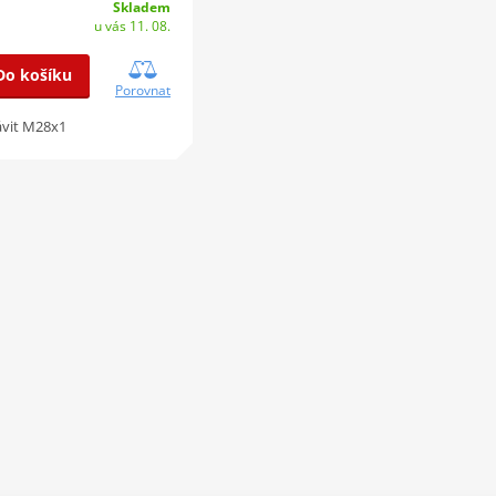
Skladem
u vás 11. 08.
Do košíku
Porovnat
ávit M28x1