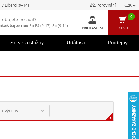
u
v Liberci (9–14)
Porovnání
CZK
0
třebujete poradit?
ntaktujte nás
Po-Pá (9-17), So (9-14)
PŘIHLÁSIT SE
KOŠÍK
Servis a služby
Události
Prodejny