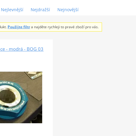
Nejlevnější
Nejdražší
Nejnovější
dukt.
Použijte filtr
a najděte rychleji to pravé zboží pro vás.
ice - modrá - BOG 03