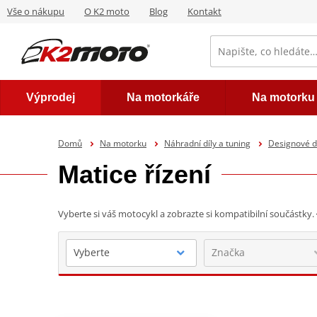
Vše o nákupu
O K2 moto
Blog
Kontakt
Výprodej
Na motorkáře
Na motorku
Domů
Na motorku
Náhradní díly a tuning
Designové d
Matice řízení
Vyberte si váš motocykl a zobrazte si kompatibilní součástky.