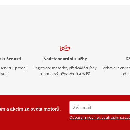
 zkušeností
Nadstandardní služby
K2
servisu i prodeji
Registrace motorky, předváděcí jízdy
Výbava? Servis? 
avení
zdarma, výměna zboží a další.
odmě
ám a akcím ze světa motorů.
Odběrem novinek souhlasím se zas