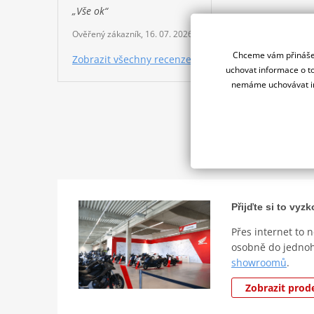
„Vše ok“
Ověřený zákazník, 16. 07. 2026
Chceme vám přinášet
Zobrazit všechny recenze
uchovat informace o to
nemáme uchovávat in
Nem
Přijďte si to vy
Přes internet to 
osobně do jedno
showroomů
.
Zobrazit prod