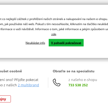
 co nejlepší zážitek z prohlížení našich stránek a nakupování na našem e-shopu
m, jak používáte náš web. Pokud s tím nesouhlasíte, kliknutím na tlačítko neuklá
formace o vaší návštěvě. Informace o tom, jaké informace a jakým způsobem
zde
.
Neukládat info
V pohodě pokračovat
ůžete si vybrat nebo se rozhodn
zkoušet osobně
Obraťte se na specialistu
není ono? Přijďte pokecat
z našeho e-shopu
ho z našich
2 multibrand
733 538 252
ejny