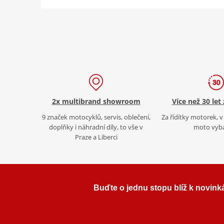
2x multibrand showroom
Více než 30 let
9 značek motocyklů, servis, oblečení,
Za řídítky motorek, v 
doplňky i náhradní díly, to vše v
moto vyb
Praze a Liberci
Buďte o jednu stopu blíž k novink