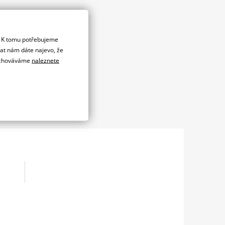
. K tomu potřebujeme
dat nám dáte najevo, že
 uchováváme
naleznete
out?