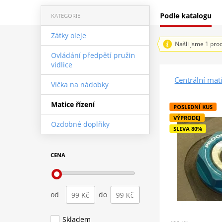
Podle katalogu
KATEGORIE
Zátky oleje
Našli jsme 1 pro
Ovládání předpětí pružin
vidlice
Centrální mat
Víčka na nádobky
Matice řízení
POSLEDNÍ KUS
VÝPRODEJ
Ozdobné doplňky
SLEVA 80%
CENA
od
do
Skladem