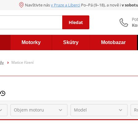
Navštivte nás
v Praze a Liberci
Po–Pá (9–18), a nově i
v sobot
Po
Hledat
Ko
Motorky
Skútry
Motobazar
íly
Matice řízení