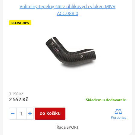
Volitelný tepelný štít z uhlíkových vláken MIVV
ACC.088.0
SLEVA 20%
3 190 Kč
2 552 Kč
Skladem u dodavatele
Do košíku
Porovnat
Řada SPORT