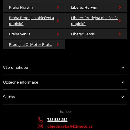
Praha Horwin
Liberec Horwin
Praha Prodejna oblečení a
Liberec Prodejna oblečení a
doplňků
doplňků
Praha Servis
Liberec Servis
Prodejna QJ Motor Praha
Vše o nákupu
Užitečné informace
Služby
Eshop
733 538 252
objednavka@k2moto.cz