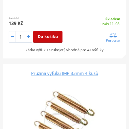
179 Kč
Skladem
139 Kč
u vás 11. 08.
Do košíku
Porovnat
Zátka výfuku s rukojetí, vhodná pro 4T výfuky
Pružina výfuku JMP 83mm 4 kusů