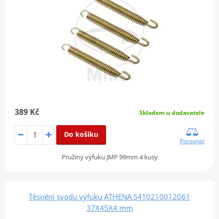
389 Kč
Skladem u dodavatele
Do košíku
Porovnat
Pružiny výfuku JMP 99mm 4 kusy
Těsnění svodu výfuku ATHENA S410210012061
37X45X4 mm