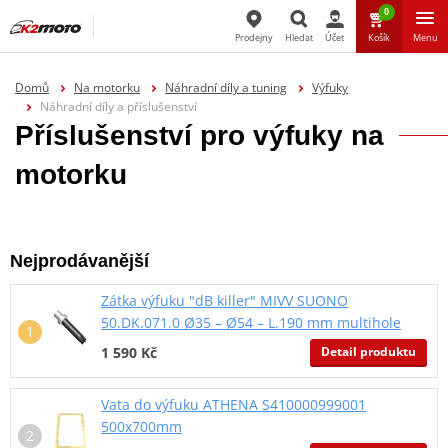
0
Prodejny
Hledat
Účet
Košík
Menu
Hledat
Domů
Na motorku
Náhradní díly a tuning
Výfuky
Náhradní díly a příslušenství
Příslušenství pro výfuky na
motorku
Nejprodávanější
Zátka výfuku "dB killer" MIVV SUONO
50.DK.071.0 Ø35 – Ø54 – L.190 mm multihole
Detail produktu
1 590 Kč
Vata do výfuku ATHENA S410000999001
500x700mm