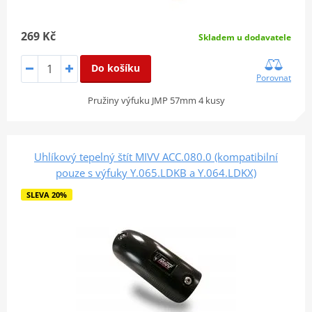
269 Kč
Skladem u dodavatele
Do košíku
Porovnat
Pružiny výfuku JMP 57mm 4 kusy
Uhlíkový tepelný štít MIVV ACC.080.0 (kompatibilní
pouze s výfuky Y.065.LDKB a Y.064.LDKX)
SLEVA 20%