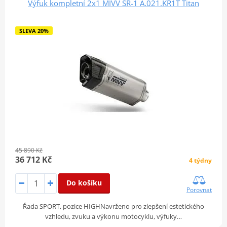
Výfuk kompletní 2x1 MIVV SR-1 A.021.KR1T Titan
SLEVA 20%
45 890 Kč
36 712 Kč
4 týdny
Do košíku
Porovnat
Řada SPORT, pozice HIGHNavrženo pro zlepšení estetického
vzhledu, zvuku a výkonu motocyklu, výfuky…