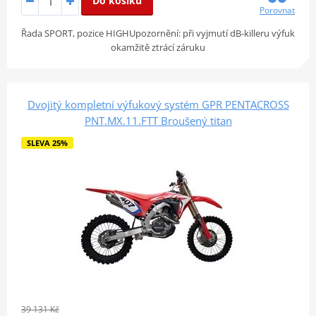
Do košíku
Porovnat
Řada SPORT, pozice HIGHUpozornění: při vyjmutí dB-killeru výfuk
okamžitě ztrácí záruku
Dvojitý kompletní výfukový systém GPR PENTACROSS
PNT.MX.11.FTT Broušený titan
SLEVA 25%
39 131 Kč