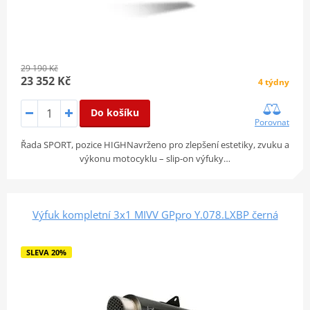
29 190 Kč
23 352 Kč
4 týdny
Do košíku
Porovnat
Řada SPORT, pozice HIGHNavrženo pro zlepšení estetiky, zvuku a
výkonu motocyklu – slip-on výfuky…
Výfuk kompletní 3x1 MIVV GPpro Y.078.LXBP černá
SLEVA 20%