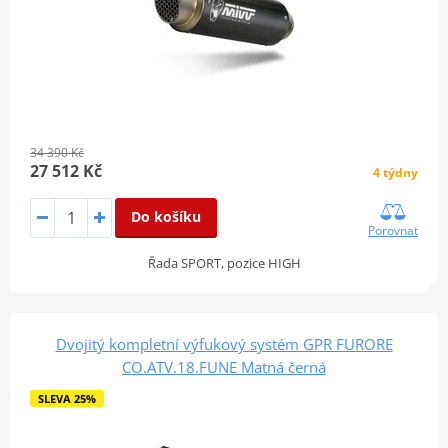
34 390 Kč
27 512 Kč
4 týdny
Do košíku
Porovnat
Řada SPORT, pozice HIGH
Dvojitý kompletní výfukový systém GPR FURORE
CO.ATV.18.FUNE Matná černá
SLEVA 25%