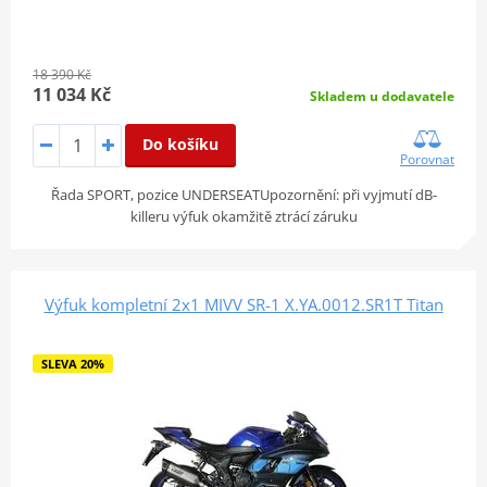
18 390 Kč
11 034 Kč
Skladem u dodavatele
Do košíku
Porovnat
Řada SPORT, pozice UNDERSEATUpozornění: při vyjmutí dB-
killeru výfuk okamžitě ztrácí záruku
Výfuk kompletní 2x1 MIVV SR-1 X.YA.0012.SR1T Titan
SLEVA 20%