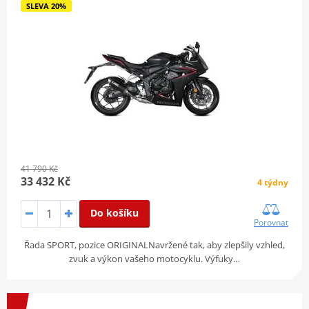
SLEVA 20%
41 790 Kč
33 432 Kč
4 týdny
Do košíku
Porovnat
Řada SPORT, pozice ORIGINALNavržené tak, aby zlepšily vzhled,
zvuk a výkon vašeho motocyklu. Výfuky…