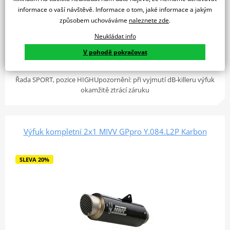
informace o vaší návštěvě. Informace o tom, jaké informace a jakým
způsobem uchováváme
naleznete zde
.
20 090 Kč
16 072 Kč
4 týdny
Neukládat info
V pohodě pokračovat
Do košíku
Porovnat
Řada SPORT, pozice HIGHUpozornění: při vyjmutí dB-killeru výfuk
okamžitě ztrácí záruku
Výfuk kompletní 2x1 MIVV GPpro Y.084.L2P Karbon
SLEVA 20%