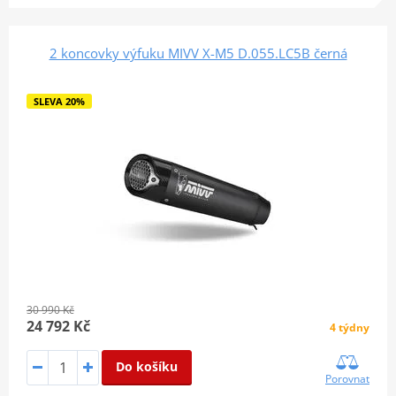
2 koncovky výfuku MIVV X-M5 D.055.LC5B černá
SLEVA 20%
30 990 Kč
24 792 Kč
4 týdny
Do košíku
Porovnat