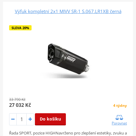
Výfuk kompletní 2x1 MIVV SR-1 S.067.LR1XB černá
SLEVA 20%
33 790 Kč
27 032 Kč
4 týdny
Do košíku
Porovnat
Řada SPORT, pozice HIGHNavrženo pro zlepšení estetiky, zvuku a