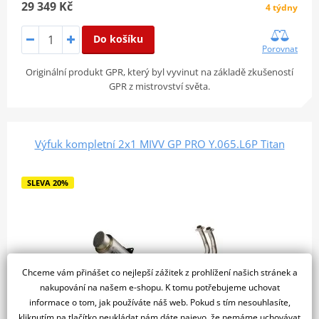
29 349 Kč
4 týdny
Do košíku
Porovnat
Originální produkt GPR, který byl vyvinut na základě zkušeností
GPR z mistrovství světa.
Výfuk kompletní 2x1 MIVV GP PRO Y.065.L6P Titan
SLEVA 20%
Chceme vám přinášet co nejlepší zážitek z prohlížení našich stránek a
nakupování na našem e-shopu. K tomu potřebujeme uchovat
informace o tom, jak používáte náš web. Pokud s tím nesouhlasíte,
kliknutím na tlačítko neukládat nám dáte najevo, že nemáme uchovávat