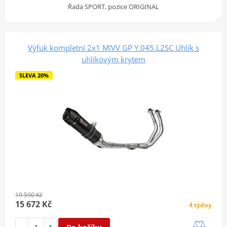
Řada SPORT, pozice ORIGINAL
Výfuk kompletní 2x1 MIVV GP Y.045.L2SC Uhlík s
uhlíkovým krytem
SLEVA 20%
19 590 Kč
15 672 Kč
4 týdny