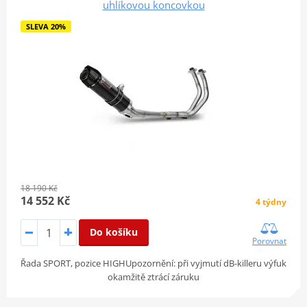
uhlíkovou koncovkou
SLEVA 20%
18 190 Kč
14 552 Kč
4 týdny
Do košíku
Porovnat
Řada SPORT, pozice HIGHUpozornění: při vyjmutí dB-killeru výfuk
okamžitě ztrácí záruku