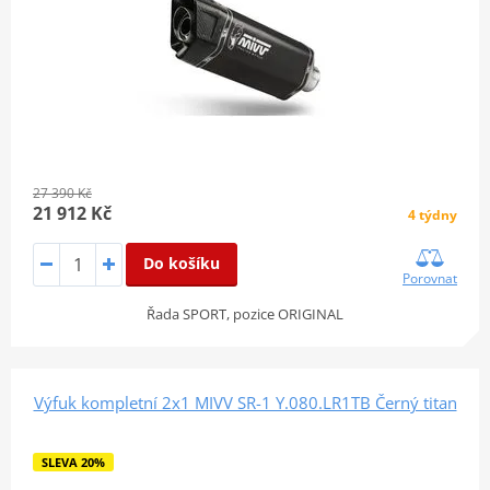
27 390 Kč
21 912 Kč
4 týdny
Do košíku
Porovnat
Řada SPORT, pozice ORIGINAL
Výfuk kompletní 2x1 MIVV SR-1 Y.080.LR1TB Černý titan
SLEVA 20%