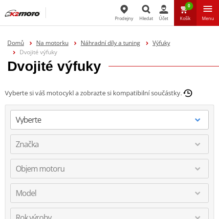
0
Prodejny
Hledat
Účet
Košík
Menu
Hledat
Domů
Na motorku
Náhradní díly a tuning
Výfuky
Dvojité výfuky
Dvojité výfuky
Vyberte si váš motocykl a zobrazte si kompatibilní součástky.