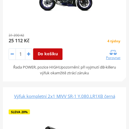
31 390 Kč
25 112 Kč
4 týdny
Do košíku
Porovnat
Řada POWER, pozice HIGHUpozornění: při vyjmutí dB-killeru
výfuk okamžitě ztrácí záruku
Výfuk kompletní 2x1 MIVV SR-1 Y.080.LR1XB černá
SLEVA 20%