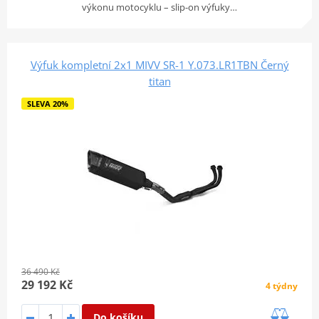
výkonu motocyklu – slip-on výfuky…
Výfuk kompletní 2x1 MIVV SR-1 Y.073.LR1TBN Černý
titan
SLEVA 20%
36 490 Kč
29 192 Kč
4 týdny
Do košíku