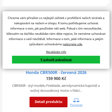
MODEL 2026
Chceme vám přinášet co nejlepší zážitek z prohlížení našich stránek a
nakupování na našem e-shopu. K tomu potřebujeme uchovat
informace o tom, jak používáte náš web. Pokud s tím nesouhlasíte,
kliknutím na tlačítko neukládat nám dáte najevo, že nemáme uchovávat
informace o vaší návštěvě. Informace o tom, jaké informace a jakým
způsobem uchováváme
naleznete zde
.
Neukládat info
V pohodě pokračovat
Honda CBR500R - červená 2026
159 900 Kč
CBR500R - styl modelu Fireblade, aerodynamická kapotáž a
svižný dvouválcový motor s řídicí…
Detail produktu
Porovnat