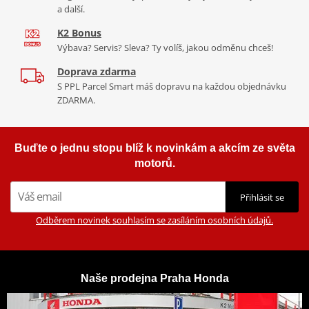
a další.
K2 Bonus
Výbava? Servis? Sleva? Ty volíš, jakou odměnu chceš!
Doprava zdarma
S PPL Parcel Smart máš dopravu na každou objednávku
ZDARMA.
Buďte o jednu stopu blíž k novinkám a akcím ze světa
motorů.
Přihlásit se
Odběrem novinek souhlasím se zasíláním osobních údajů.
Naše prodejna Praha Honda