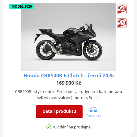
MODEL 2026
Honda CBR500R E-Clutch - černá 2026
169 900 Kč
CBR500R - styl modelu Fireblade, aerodynamická kapotáž a
svižný dvouválcový motor s řídicí…
Detail produktu
Porovnat
K vidění na prodejně