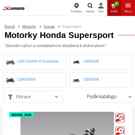
0
Prodejny
Hledat
Účet
Košík
Menu
Hledat
Domů
Motorky
Honda
Supersport
Motorky Honda Supersport
"Závodní výkon a ovladatelnost dotažená k dokonalosti."
CBR1000RR-R Fireblade
CBR650R
CBR600RR
CBR500R
Filtrace
MODEL 2026