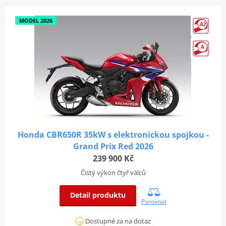
MODEL 2026
Honda CBR650R 35kW s elektronickou spojkou -
Grand Prix Red 2026
239 900 Kč
Čistý výkon čtyř válců
Detail produktu
Porovnat
Dostupné za na dotaz