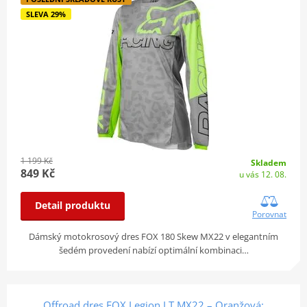
SLEVA 29%
1 199 Kč
Skladem
849 Kč
u vás 12. 08.
Detail produktu
Porovnat
Dámský motokrosový dres FOX 180 Skew MX22 v elegantním
šedém provedení nabízí optimální kombinaci…
Offroad dres FOX Legion LT MX22 – Oranžová: