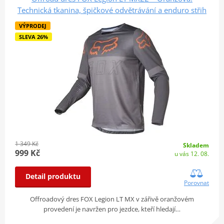
Technická tkanina, špičkové odvětrávání a enduro střih
VÝPRODEJ
SLEVA 26%
1 349 Kč
Skladem
999 Kč
u vás 12. 08.
Detail produktu
Porovnat
Offroadový dres FOX Legion LT MX v zářivě oranžovém
provedení je navržen pro jezdce, kteří hledají…