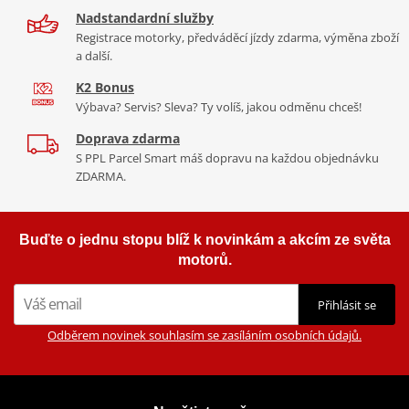
Nadstandardní služby
Registrace motorky, předváděcí jízdy zdarma, výměna zboží
a další.
K2 Bonus
Výbava? Servis? Sleva? Ty volíš, jakou odměnu chceš!
Doprava zdarma
S PPL Parcel Smart máš dopravu na každou objednávku
ZDARMA.
Buďte o jednu stopu blíž k novinkám a akcím ze světa
motorů.
Přihlásit se
Odběrem novinek souhlasím se zasíláním osobních údajů.