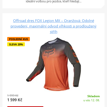
ideální volbou pro jezdce, kteří hledají…
Offroad dres FOX Legion MX – Oranžová: Odolné
provedení, maximální odvod vlhkosti a prodloužený
střih
POSLEDNÍ KUS
SLEVA 20%
1 999 Kč
Skladem
1 599 Kč
u vás 12. 08.