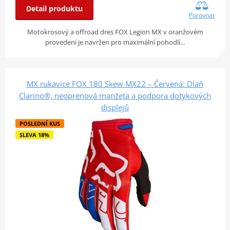
Detail produktu
Porovnat
Motokrosový a offroad dres FOX Legion MX v oranžovém
provedení je navržen pro maximální pohodlí…
MX rukavice FOX 180 Skew MX22 – Červená: Dlaň
Clarino®, neoprenová manžeta a podpora dotykových
displejů
POSLEDNÍ KUS
SLEVA 18%