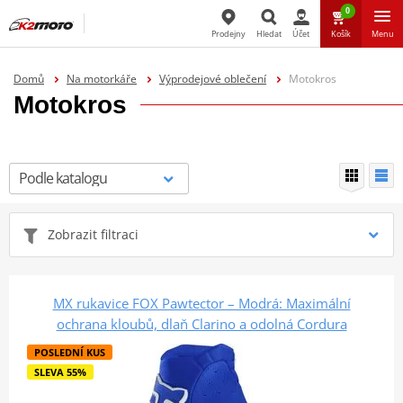
0
Prodejny
Hledat
Účet
Košík
Menu
Hledat
Domů
Na motorkáře
Výprodejové oblečení
Motokros
Motokros
Zobrazit filtraci
MX rukavice FOX Pawtector – Modrá: Maximální
ochrana kloubů, dlaň Clarino a odolná Cordura
POSLEDNÍ KUS
SLEVA 55%