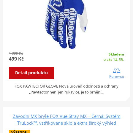
1 099 Kč
Skladem
499 Kč
u vás 12. 08.
Detail produktu
Porovnat
FOX PAWTECTOR GLOVE Nová úroveň odolnosti a ochrany
„Pawtector není jen rukavice, je to brnění…
Závodní MX brýle FOX Vue Stray MX – Černá: Systém
TruLock™, vstřikované sklo a extra široký výhled
VÝPRODEJ