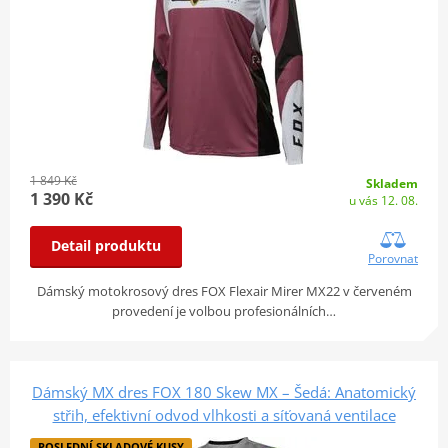
1 849 Kč
Skladem
1 390 Kč
u vás 12. 08.
Detail produktu
Porovnat
Dámský motokrosový dres FOX Flexair Mirer MX22 v červeném
provedení je volbou profesionálních…
Dámský MX dres FOX 180 Skew MX – Šedá: Anatomický
střih, efektivní odvod vlhkosti a síťovaná ventilace
POSLEDNÍ SKLADOVÉ KUSY