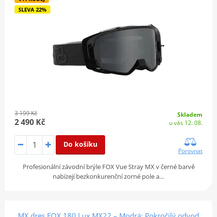
SLEVA 22%
3 199 Kč
Skladem
2 490 Kč
u vás 12. 08.
Do košíku
Porovnat
Profesionální závodní brýle FOX Vue Stray MX v černé barvě
nabízejí bezkonkurenční zorné pole a…
MX dres FOX 180 Lux MX22 – Modrá: Pokročilý odvod