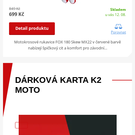
849 Kč
Skladem
699 Kč
u vás 12. 08.
Detail produktu
Porovnat
Motokrosové rukavice FOX 180 Skew MX22 v červené barvě
nabízejí špičkový cit a komfort pro závodní…
DÁRKOVÁ
KARTA
K2
MOTO