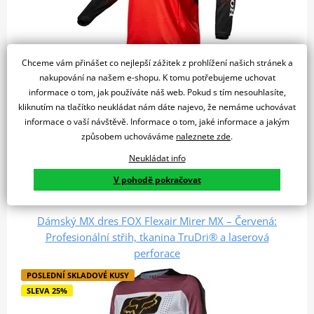
Chceme vám přinášet co nejlepší zážitek z prohlížení našich stránek a
1 349 Kč
Skladem
nakupování na našem e-shopu. K tomu potřebujeme uchovat
999 Kč
u vás 12. 08.
informace o tom, jak používáte náš web. Pokud s tím nesouhlasíte,
kliknutím na tlačítko neukládat nám dáte najevo, že nemáme uchovávat
Detail produktu
informace o vaší návštěvě. Informace o tom, jaké informace a jakým
Porovnat
způsobem uchováváme
naleznete zde
.
Motokrosový dres FOX 180 Honda MX v ikonické červené barvě
Neukládat info
je ideální volbou pro profesionály i…
V pohodě pokračovat
Dámský MX dres FOX Flexair Mirer MX – Červená:
Profesionální střih, tkanina TruDri® a laserová
perforace
POSLEDNÍ SKLADOVÉ KUSY
SLEVA 25%