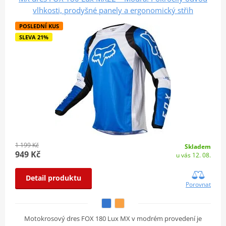
vlhkosti, prodyšné panely a ergonomický střih
POSLEDNÍ KUS
SLEVA 21%
1 199 Kč
Skladem
949 Kč
u vás 12. 08.
Detail produktu
Porovnat
Motokrosový dres FOX 180 Lux MX v modrém provedení je