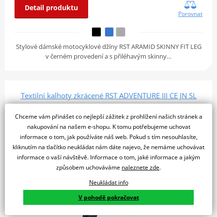
Detail produktu
Porovnat
Stylové dámské motocyklové džíny RST ARAMID SKINNY FIT LEG
v černém provedení a s přiléhavým skinny…
Textilní kalhoty zkrácené RST ADVENTURE III CE JN SL
2852 - černá
Chceme vám přinášet co nejlepší zážitek z prohlížení našich stránek a
POSLEDNÍ KUS
nakupování na našem e-shopu. K tomu potřebujeme uchovat
VÝPRODEJ
informace o tom, jak používáte náš web. Pokud s tím nesouhlasíte,
SLEVA 35%
kliknutím na tlačítko neukládat nám dáte najevo, že nemáme uchovávat
informace o vaší návštěvě. Informace o tom, jaké informace a jakým
způsobem uchováváme
naleznete zde
.
Neukládat info
V pohodě pokračovat