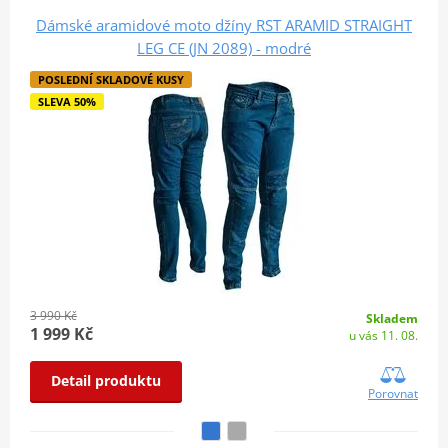
Dámské aramidové moto džíny RST ARAMID STRAIGHT
LEG CE (JN 2089) - modré
POSLEDNÍ SKLADOVÉ KUSY
SLEVA 50%
3 990 Kč
Skladem
1 999 Kč
u vás 11. 08.
Detail produktu
Porovnat