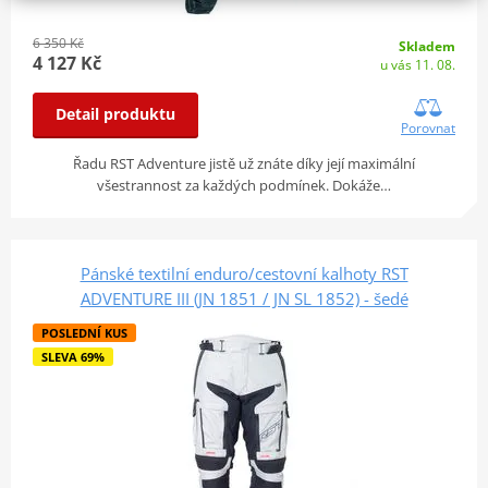
6 350 Kč
Skladem
4 127 Kč
u vás 11. 08.
Detail produktu
Porovnat
Řadu RST Adventure jistě už znáte díky její maximální
všestrannost za každých podmínek. Dokáže…
Pánské textilní enduro/cestovní kalhoty RST
ADVENTURE III (JN 1851 / JN SL 1852) - šedé
POSLEDNÍ KUS
SLEVA 69%