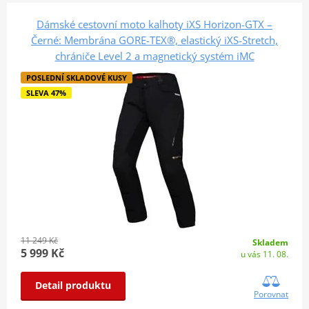
Dámské cestovní moto kalhoty iXS Horizon-GTX –
Černé: Membrána GORE-TEX®, elastický iXS-Stretch,
chrániče Level 2 a magnetický systém iMC
POSLEDNÍ SKLADOVÉ KUSY
SLEVA 47%
11 249 Kč
Skladem
5 999 Kč
u vás 11. 08.
Detail produktu
Porovnat