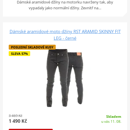
Dámské aramidové džíny na motorku navrženy tak, aby
vypadaly jako normální džíny. Zevnitř na…
Dámské aramidové moto džíny RST ARAMID SKINNY FIT
LEG - černé
POSLEDNÍ SKLADOVÉ KUSY
SLEVA 57%
3 469 Kč
Skladem
1 490 Kč
u vás 11. 08.