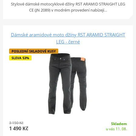
Stylové dámské motocyklové džíny RST ARAMID STRAIGHT LEG
CE (JN 2089) v modrém provedení nabízejí…
Dámské aramidové moto džíny RST ARAMID STRAIGHT
LEG - černé
POSLEDNÍ SKLADOVÉ KUSY
SLEVA 53%
3 150 Kč
Skladem
1 490 Kč
u vás 11. 08.