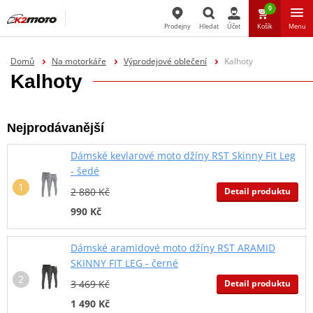
0
Prodejny
Hledat
Účet
Košík
Menu
Hledat
Domů
Na motorkáře
Výprodejové oblečení
Kalhoty
Kalhoty
Nejprodávanější
Dámské kevlarové moto džíny RST Skinny Fit Leg
- šedé
Detail produktu
2 880 Kč
990 Kč
Dámské aramidové moto džíny RST ARAMID
SKINNY FIT LEG - černé
Detail produktu
3 469 Kč
1 490 Kč