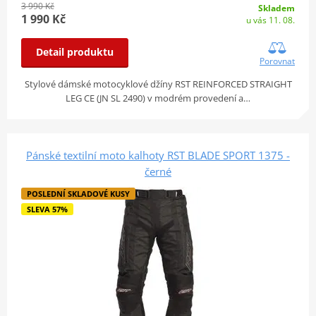
3 990 Kč
Skladem
1 990 Kč
u vás 11. 08.
Detail produktu
Porovnat
Stylové dámské motocyklové džíny RST REINFORCED STRAIGHT
LEG CE (JN SL 2490) v modrém provedení a…
Pánské textilní moto kalhoty RST BLADE SPORT 1375 -
černé
POSLEDNÍ SKLADOVÉ KUSY
SLEVA 57%