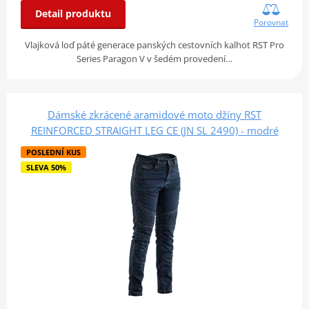
Detail produktu
Porovnat
Vlajková loď páté generace panských cestovních kalhot RST Pro
Series Paragon V v šedém provedení…
Dámské zkrácené aramidové moto džíny RST
REINFORCED STRAIGHT LEG CE (JN SL 2490) - modré
POSLEDNÍ KUS
SLEVA 50%