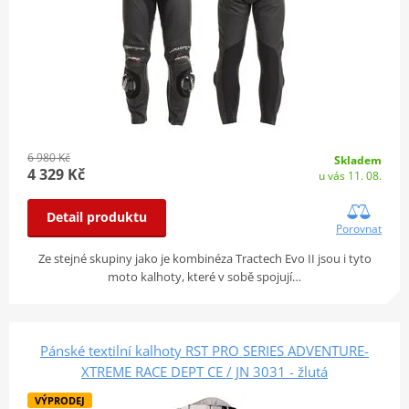
6 980 Kč
Skladem
4 329 Kč
u vás 11. 08.
Detail produktu
Porovnat
Ze stejné skupiny jako je kombinéza Tractech Evo II jsou i tyto
moto kalhoty, které v sobě spojují…
Pánské textilní kalhoty RST PRO SERIES ADVENTURE-
XTREME RACE DEPT CE / JN 3031 - žlutá
VÝPRODEJ