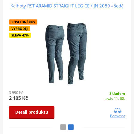
Kalhoty RST ARAMID STRAIGHT LEG CE / JN 2089 - šedá
POSLEDNÍ KUS
VÝPRODEJ
SLEVA 47%
3 990 Kč
Skladem
2 105 Kč
u vás 11. 08.
Detail produktu
Porovnat