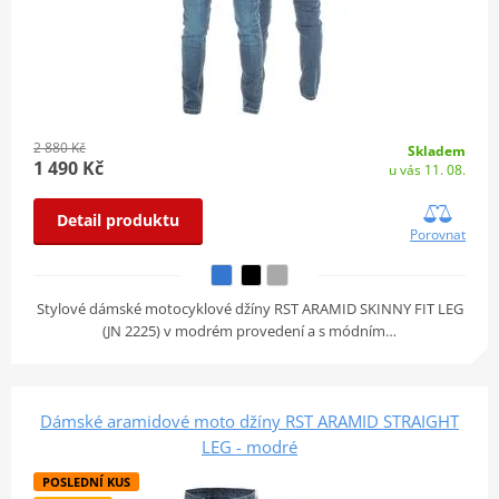
2 880 Kč
Skladem
1 490 Kč
u vás 11. 08.
Detail produktu
Porovnat
Stylové dámské motocyklové džíny RST ARAMID SKINNY FIT LEG
(JN 2225) v modrém provedení a s módním…
Dámské aramidové moto džíny RST ARAMID STRAIGHT
LEG - modré
POSLEDNÍ KUS