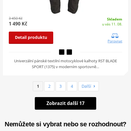
3 450 Kč
Skladem
1 490 Kč
u vás 11. 08.
Detail produktu
Porovnat
Univerzální pánské textilní motocyklové kalhoty RST BLADE
SPORT (1375) v moderním sportovně…
1
2
3
4
Další
Zobrazit další 17
Nemůžete si vybrat nebo se rozhodnout?