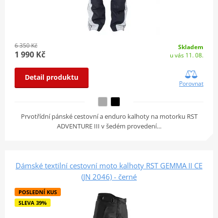
6 350 Kč
Skladem
1 990 Kč
u vás 11. 08.
Detail produktu
Porovnat
Prvotřídní pánské cestovní a enduro kalhoty na motorku RST
ADVENTURE III v šedém provedení…
Dámské textilní cestovní moto kalhoty RST GEMMA II CE
(JN 2046) - černé
POSLEDNÍ KUS
SLEVA 39%