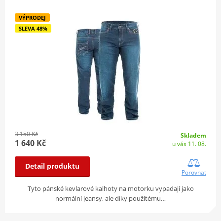
VÝPRODEJ
SLEVA 48%
3 150 Kč
Skladem
1 640 Kč
u vás 11. 08.
Detail produktu
Porovnat
Tyto pánské kevlarové kalhoty na motorku vypadají jako
normální jeansy, ale díky použitému…