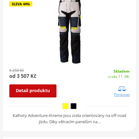
SLEVA 44%
6 250 Kč
Skladem
od 3 507 Kč
u vás 11. 08.
Detail produktu
Porovnat
Kalhoty Adventure-Xtreme jsou zcela orientovány na off-road
jízdu. Díky větracím panelům na…