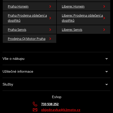
Praha Horwin
Liberec Horwin
Praha Prodejna oblečení a
Liberec Prodejna oblečení a
doplňků
doplňků
Praha Servis
Liberec Servis
Prodejna QJ Motor Praha
Vše o nákupu
Užitečné informace
Služby
Eshop
733 538 252
objednavka@k2moto.cz