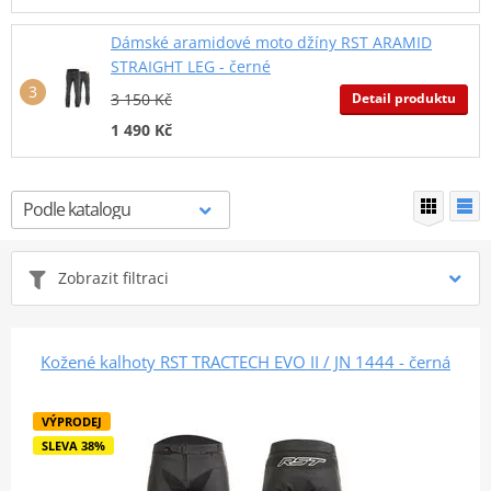
Dámské aramidové moto džíny RST ARAMID
STRAIGHT LEG - černé
Detail produktu
3 150 Kč
1 490 Kč
Zobrazit filtraci
Kožené kalhoty RST TRACTECH EVO II / JN 1444 - černá
VÝPRODEJ
SLEVA 38%