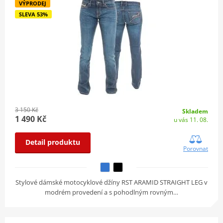
VÝPRODEJ
SLEVA 53%
3 150 Kč
Skladem
1 490 Kč
u vás 11. 08.
Detail produktu
Porovnat
Stylové dámské motocyklové džíny RST ARAMID STRAIGHT LEG v
modrém provedení a s pohodlným rovným…