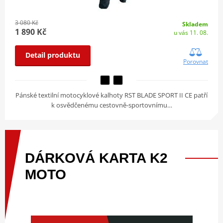
3 080 Kč
Skladem
1 890 Kč
u vás 11. 08.
Detail produktu
Porovnat
Pánské textilní motocyklové kalhoty RST BLADE SPORT II CE patří
k osvědčenému cestovně-sportovnímu…
DÁRKOVÁ
KARTA
K2
MOTO