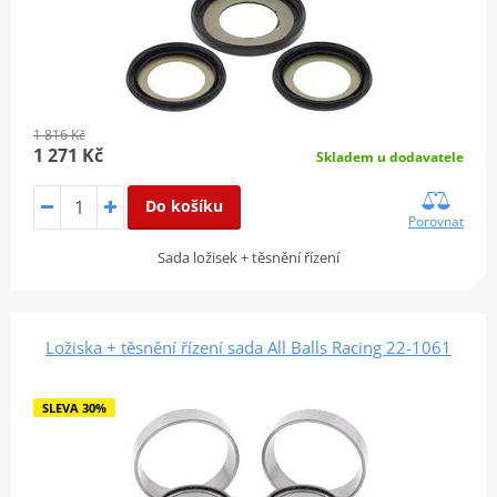
1 816 Kč
1 271 Kč
Skladem u dodavatele
Do košíku
Porovnat
Sada ložisek + těsnění řízení
Ložiska + těsnění řízení sada All Balls Racing 22-1061
SLEVA 30%