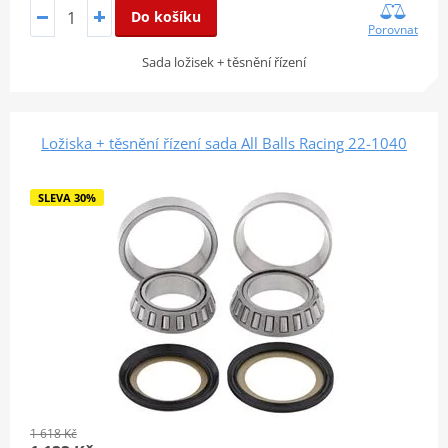
Do košíku
Porovnat
Sada ložisek + těsnění řízení
Ložiska + těsnění řízení sada All Balls Racing 22-1040
SLEVA 30%
1 618 Kč