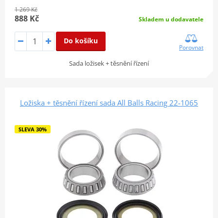
1 269 Kč
888 Kč
Skladem u dodavatele
Do košíku
Porovnat
Sada ložisek + těsnění řízení
Ložiska + těsnění řízení sada All Balls Racing 22-1065
SLEVA 30%