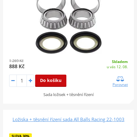
1 269 Kč
Skladem
888 Kč
u vás 12. 08.
Do košíku
Porovnat
Sada ložisek + těsnění řízení
Ložiska + těsnění řízení sada All Balls Racing 22-1003
SLEVA 30%