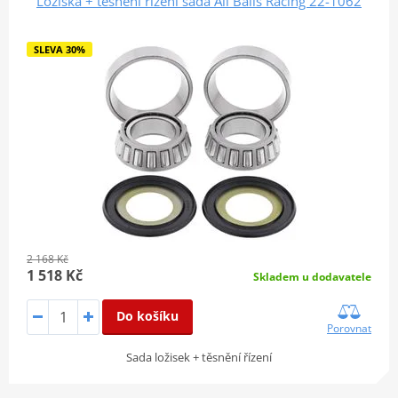
Ložiska + těsnění řízení sada All Balls Racing 22-1062
SLEVA 30%
2 168 Kč
1 518 Kč
Skladem u dodavatele
Do košíku
Porovnat
Sada ložisek + těsnění řízení