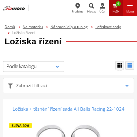
0
Prodejny
Hledat
Účet
Košík
Menu
Hledat
Domů
Na motorku
Náhradní díly a tuning
Ložiskové sady
Ložiska řízení
Ložiska řízení
Zobrazit filtraci
Ložiska + těsnění řízení sada All Balls Racing 22-1024
SLEVA 30%