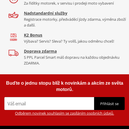
Za řídítky motorek, v servisu i prodeji moto vybavení
Nadstandardní služby
Registrace motorky, předváděcí jízdy zdarma, výměna zboží
a další.
K2 Bonus
Výbava? Servis? Sleva? Ty volíš, jakou odměnu chceš!
Doprava zdarma
S PPL Parcel Smart máš dopravu na každou objednávku
ZDARMA.
Buďte o jednu stopu blíž k novinkám a akcím ze světa
motorů.
Přihlásit se
Odběrem novinek souhlasím se zasíláním osobních údajů.