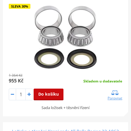
SLEVA 30%
1 364 Kč
955 Kč
Skladem u dodavatele
Do košíku
Porovnat
Sada ložisek + těsnění řízení