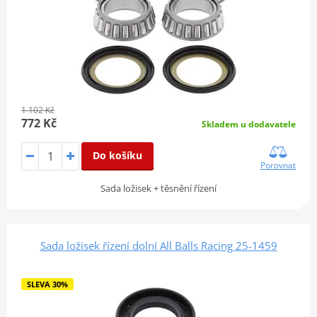
1 102 Kč
772 Kč
Skladem u dodavatele
Do košíku
Porovnat
Sada ložisek + těsnění řízení
Sada ložisek řízení dolní All Balls Racing 25-1459
SLEVA 30%