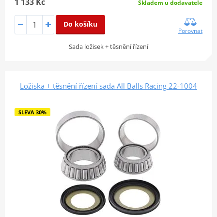
1 133 Kč
Skladem u dodavatele
Do košíku
Porovnat
Sada ložisek + těsnění řízení
Ložiska + těsnění řízení sada All Balls Racing 22-1004
SLEVA 30%