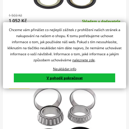
1 503 Kč
1 052 Kč
Skladem u dodavatele
Chceme vám přinášet co nejlepší zážitek z prohlížení našich stránek a
Do košíku
nakupování na našem e-shopu. K tomu potřebujeme uchovat
Porovnat
informace o tom, jak používáte náš web. Pokud s tím nesouhlasíte,
Sada ložisek + těsnění řízení
kliknutím na tlačítko neukládat nám dáte najevo, že nemáme uchovávat
informace o vaší návštěvě. Informace o tom, jaké informace a jakým
způsobem uchováváme
naleznete zde
.
Neukládat info
Ložiska + těsnění řízení sada All Balls Racing 22-1030
V pohodě pokračovat
SLEVA 30%