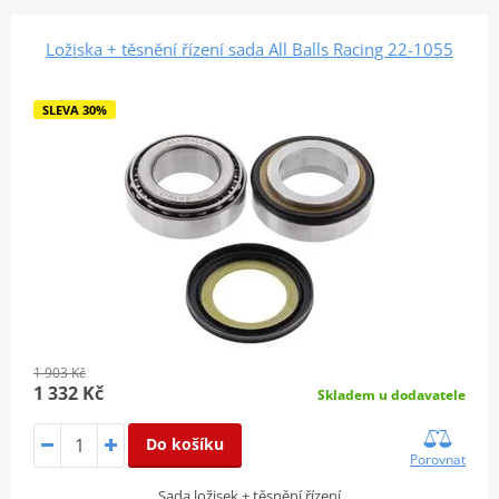
Ložiska + těsnění řízení sada All Balls Racing 22-1055
SLEVA 30%
1 903 Kč
1 332 Kč
Skladem u dodavatele
Do košíku
Porovnat
Sada ložisek + těsnění řízení