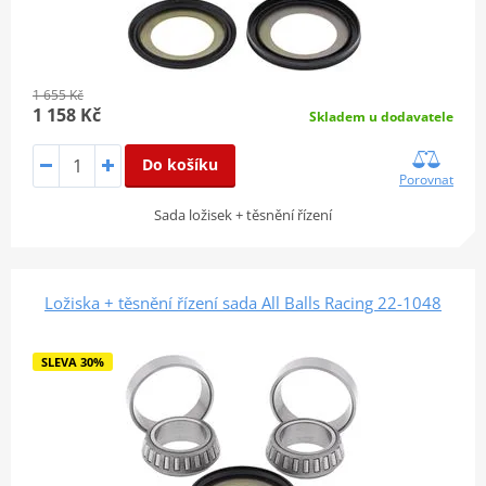
1 655 Kč
1 158 Kč
Skladem u dodavatele
Do košíku
Porovnat
Sada ložisek + těsnění řízení
Ložiska + těsnění řízení sada All Balls Racing 22-1048
SLEVA 30%