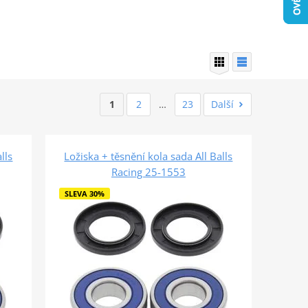
1
2
…
23
Další
lls
Ložiska + těsnění kola sada All Balls
Racing 25-1553
SLEVA 30%