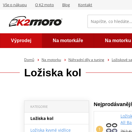
Vše o nákupu
O K2 moto
Blog
Kontakt
Výprodej
Na motorkáře
Na motorku
Domů
Na motorku
Náhradní díly a tuning
Ložiskové s
Ložiska kol
Nejprodávanějš
KATEGORIE
Ložis
Ložiska kol
All B
Ložiska kyvné vidlice
762 K