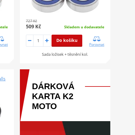
727 Kč
509 Kč
tele
Skladem u dodavatele
Do košíku
ovnat
Porovnat
Sada ložisek + těsnění kol.
lls
DÁRKOVÁ
KARTA
K2
MOTO