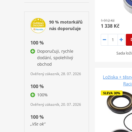
1 912 Kč
90 % motorkářů
1 338 Kč
nás doporučuje
100 %
Doporučuji, rychle
Sada loži
dodání, spolehlivý
obchod
Ověřený zákazník, 28. 07. 2026
Ložiska + těsn
Rac
100 %
SLEVA 30%
100%
Ověřený zákazník, 20. 07. 2026
100 %
„Vše ok“