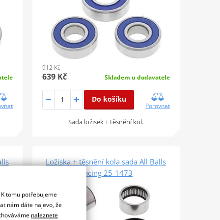
912 Kč
639 Kč
tele
Skladem u dodavatele
Do košíku
ovnat
Porovnat
Sada ložisek + těsnění kol.
lls
Ložiska + těsnění kola sada All Balls
Racing 25-1473
SLEVA 30%
. K tomu potřebujeme
dat nám dáte najevo, že
 uchováváme
naleznete