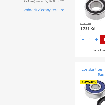
Ověřený zákazník, 16. 07. 2026
Zobrazit všechny recenze
1 758 Kč
1 231 Kč
Sada loži
Ložiska + těsn
Rac
SLEVA 30%