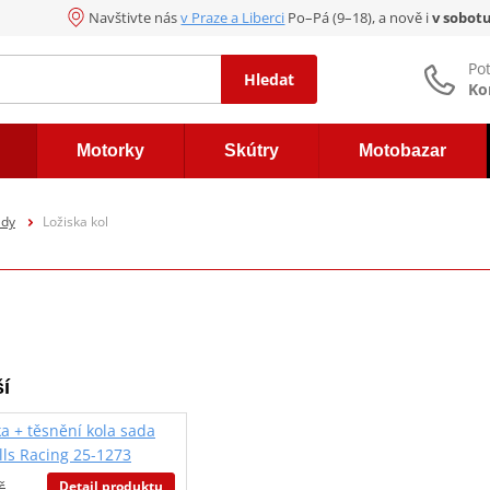
Navštivte nás
v Praze a Liberci
Po–Pá (9–18), a nově i
v sobot
Po
Hledat
Ko
Motorky
Skútry
Motobazar
ady
Ložiska kol
í
ka + těsnění kola sada
alls Racing 25-1273
Detail produktu
č