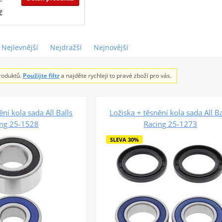
č
Nejlevnější
Nejdražší
Nejnovější
roduktů.
Použijte filtr
a najděte rychleji to pravé zboží pro vás.
ění kola sada All Balls
Ložiska + těsnění kola sada All Ba
ing 25-1528
Racing 25-1273
SLEVA 30%