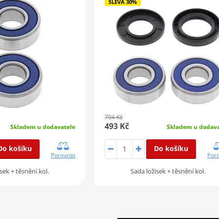
SLEVA 30%
704 Kč
493 Kč
Skladem u dodavatele
Skladem u dodava
Do košíku
Do košíku
Porovnat
Por
sek + těsnění kol.
Sada ložisek + těsnění kol.