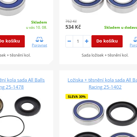
762 Kč
Skladem
534 Kč
u vás 10. 08.
Skladem u dodava
Do košíku
Do košíku
Porovnat
Por
sek + těsnění kol.
Sada ložisek + těsnění kol.
ění kola sada All Balls
Ložiska + těsnění kola sada All Ba
ing 25-1478
Racing 25-1402
SLEVA 30%