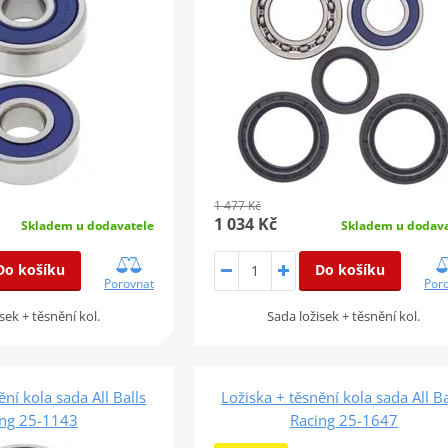
1 477 Kč
1 034 Kč
Skladem u dodavatele
Skladem u dodava
Do košíku
Do košíku
Porovnat
Por
sek + těsnění kol.
Sada ložisek + těsnění kol.
ění kola sada All Balls
Ložiska + těsnění kola sada All Ba
ing 25-1143
Racing 25-1647