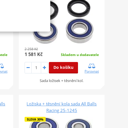
2 258 Kč
1 581 Kč
tele
Skladem u dodavatele
Do košíku
ovnat
Porovnat
Sada ložisek + těsnění kol.
lls
Ložiska + těsnění kola sada All Balls
Racing 25-1245
SLEVA 30%