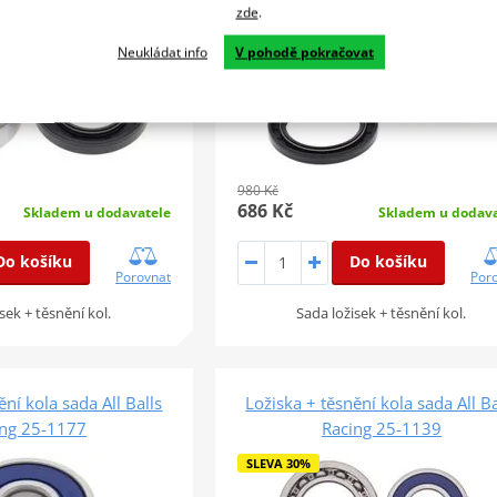
zde
.
Neukládat info
V pohodě pokračovat
980 Kč
686 Kč
Skladem u dodavatele
Skladem u dodava
Do košíku
Do košíku
Porovnat
Por
sek + těsnění kol.
Sada ložisek + těsnění kol.
ění kola sada All Balls
Ložiska + těsnění kola sada All Ba
ing 25-1177
Racing 25-1139
SLEVA 30%