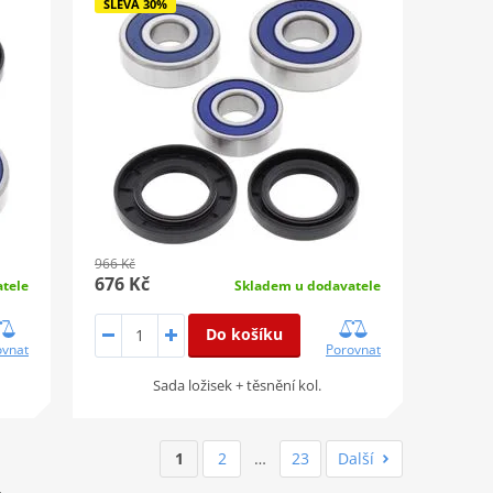
SLEVA 30%
966 Kč
676 Kč
tele
Skladem u dodavatele
Do košíku
ovnat
Porovnat
Sada ložisek + těsnění kol.
1
2
…
23
Další