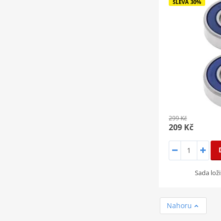
SLEVA 30%
299 Kč
209 Kč
Sada loži
Nahoru