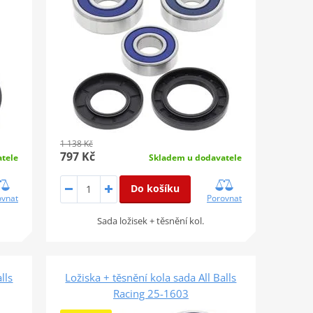
1 138 Kč
797 Kč
tele
Skladem u dodavatele
Do košíku
ovnat
Porovnat
Sada ložisek + těsnění kol.
lls
Ložiska + těsnění kola sada All Balls
Racing 25-1603