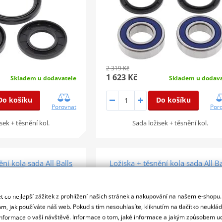
2 319 Kč
1 623 Kč
Skladem u dodavatele
Skladem u dodava
Do košíku
Do košíku
Porovnat
Por
sek + těsnění kol.
Sada ložisek + těsnění kol.
ění kola sada All Balls
Ložiska + těsnění kola sada All Ba
ing 25-1104
Racing 25-1567
SLEVA 30%
 co nejlepší zážitek z prohlížení našich stránek a nakupování na našem e-shopu
m, jak používáte náš web. Pokud s tím nesouhlasíte, kliknutím na tlačítko neuklá
formace o vaší návštěvě. Informace o tom, jaké informace a jakým způsobem