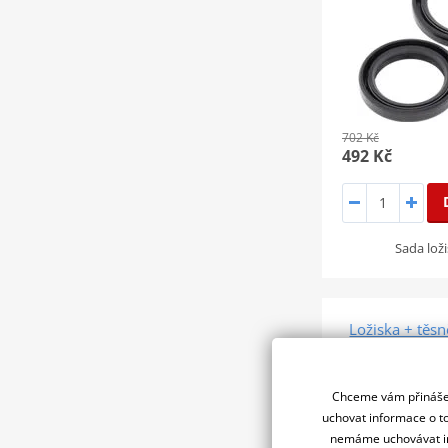
702 Kč
492 Kč
Sada loži
Ložiska + těsn
Rac
SLEVA 30%
Chceme vám přinášet
uchovat informace o to
nemáme uchovávat in