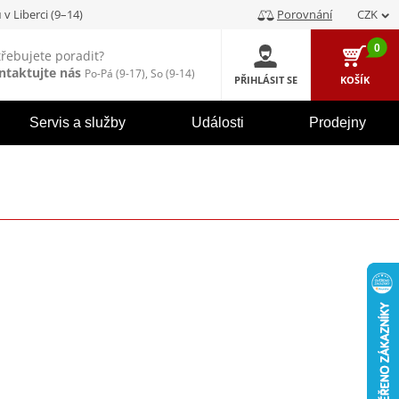
u
v Liberci (9–14)
Porovnání
CZK
0
třebujete poradit?
ntaktujte nás
Po-Pá (9-17), So (9-14)
PŘIHLÁSIT SE
KOŠÍK
Servis a služby
Události
Prodejny