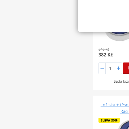
546 Kč
382 Kč
Sada loži
Ložiska + těsn
Rac
SLEVA 30%