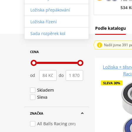
534 K
Ložiska přepákování
Ložiska řízení
Podle katalogu
Sada rozpěrek kol
Našli jsme 391 p
CENA
Ložiska + těsn
Rac
od
do
SLEVA 30%
Skladem
Sleva
ZNAČKA
All Balls Racing
(391)