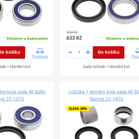
904 Kč
633 Kč
Skladem u dodavatele
Skladem u dodava
Do košíku
Do košíku
Porovnat
Por
sek + těsnění kol.
Sada ložisek + těsnění kol.
ění kola sada All Balls
Ložiska + těsnění kola sada All Ba
ing 25-1310
Racing 25-1476
SLEVA 30%