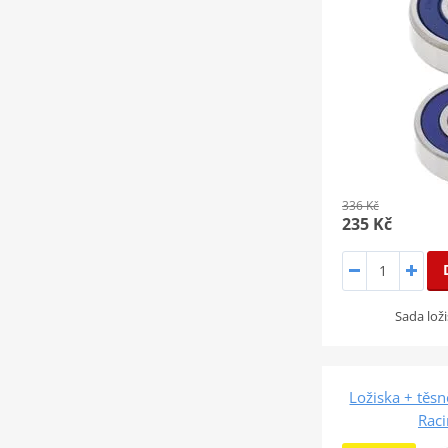
336 Kč
235 Kč
Sada loži
Ložiska + těsn
Rac