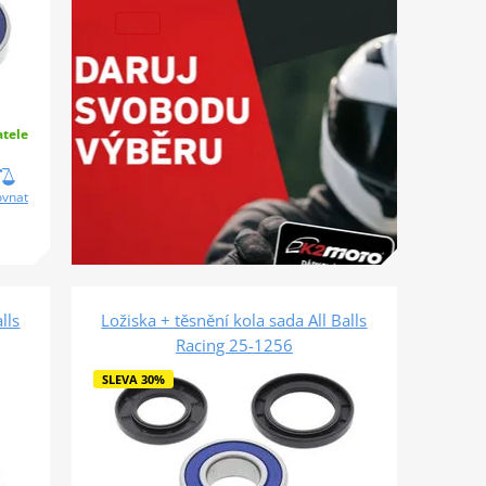
tele
ovnat
lls
Ložiska + těsnění kola sada All Balls
Racing 25-1256
SLEVA 30%