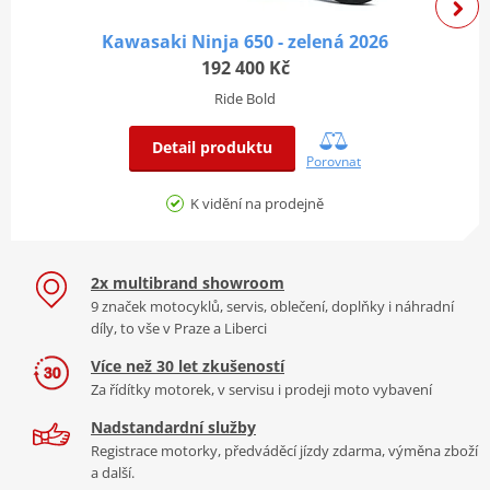
2.966 (86/29)
poměr
Kawasaki Ninja 650 - zelená 2026
Sekundární převodový
Lehký sportovní ABS systém
3.500 (56/16)
192 400 Kč
poměr
ABS (antiblokovací brzdový systém), je standardní výbavou
Ride Bold
CO2 emise
61 g/km
motocyklu Kawasaki Ninja 125 a přispívá k bezpečnější jízdě na
kluzkém povrchu. Tento high-tech systém byl navržen speciálně
Detail produktu
Porovnat
Brzdy a Odpružení
pro maloobjemové motocykly a je vybaven velmi lehkou a
kompaktní jednotkou ABS. Nezávislá aktivace předního a zadního
K vidění na prodejně
kola maximalizuje sportovní ovládání motocyklu.
Jeden 290 mm Kotouč. Dvojpístkový
Přední brzdy
třmen
Jeden 220 mm kotouč. Dvojpístkový
2x multibrand showroom
Zadní brzdy
třmen
9 značek motocyklů, servis, oblečení, doplňky i náhradní
díly, to vše v Praze a Liberci
Přední
37 mm teleskopická vidlice
odpružení
Více než 30 let zkušeností
Za řídítky motorek, v servisu i prodeji moto vybavení
Zadní
Uni-Trak, plynový výboj s nastavitelným
Silný a zábavný motor
odpružení
předpětím
Nadstandardní služby
Registrace motorky, předváděcí jízdy zdarma, výměna zboží
Jednoválec o objemu 125 ccm
a další.
Rám a rozměry