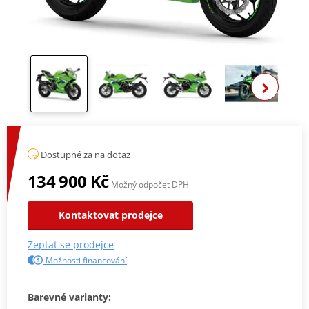
Zobra
Dostupné za na dotaz
134 900 Kč
Možný odpočet DPH
Kontaktovat prodejce
Zeptat se prodejce
Možnosti financování
Barevné varianty: