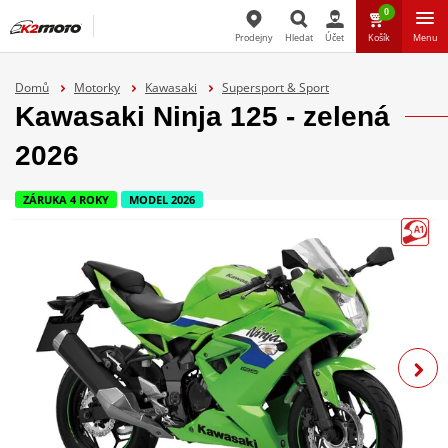
0
Prodejny
Hledat
Účet
Košík
Menu
Hledat
Domů
Motorky
Kawasaki
Supersport & Sport
Kawasaki Ninja 125 - zelená
2026
ZÁRUKA 4 ROKY
MODEL 2026