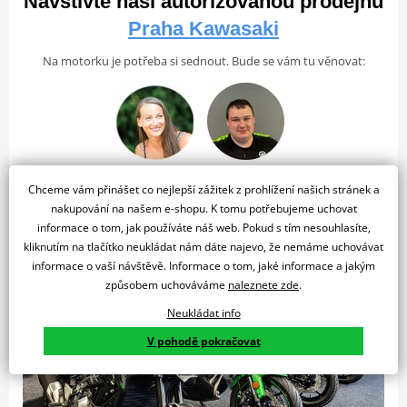
Navštivte naši autorizovanou prodejnu
Počet válců
1
cítit jako Jonathan Rea, když právě získal titul mistra světa
Praha Kawasaki
Typ chlazení
Kapalinou chlazený
superbiků!
Přehledný digitální přístrojový panel
Zdvihový objem
125 cm³
Na motorku je potřeba si sednout. Bude se vám tu věnovat:
Přehledný digitální přístrojový panel dává kokpitu moderní a
Zapalování
Digital
sportovní vzhled.
Mazání
Tlakové mazání, mokrá kliková skříň
Způsob
Elektrický
startování
Zuzana Uhrová
Petr Kuchařík
Chceme vám přinášet co nejlepší zážitek z prohlížení našich stránek a
Palivový systém
Vstřikování paliva: Ø 28 mm x 1
nakupování na našem e-shopu. K tomu potřebujeme uchovat
Ventilový rozvod
DOHC, 4 ventily
informace o tom, jak používáte náš web. Pokud s tím nesouhlasíte,
kliknutím na tlačítko neukládat nám dáte najevo, že nemáme uchovávat
Kompresní
Sportovně nastavený podvozek
11.7:1
informace o vaší návštěvě. Informace o tom, jaké informace a jakým
poměr
způsobem uchováváme
naleznete zde
.
Teleskopická přední vidlice o průměru 37 mm přispívá jak k
Vrtání x zdvih
58 x 47,2 mm
Neukládat info
lehkému, inuitivnímu ovládání, tak i k obecně přívětivému
Kapalinou chlazený, 4-taktní,
jízdnímu charakteru tohoto motocyklu. O správnou trakci zadního
V pohodě pokračovat
Typ motoru
jednoválec
kola se stará systém zavěšení Uni-Trak od Kawasaki, který
umožňuje plynulou a příjemnou jízdu i na silnici se špatným
Výkon a Převodovka
povrchem.