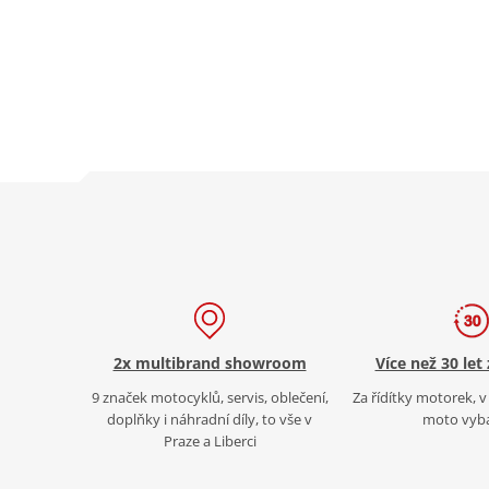
2x multibrand showroom
Více než 30 let
9 značek motocyklů, servis, oblečení,
Za řídítky motorek, v 
doplňky i náhradní díly, to vše v
moto vyb
Praze a Liberci