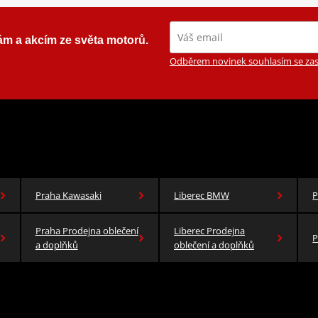
ám a akcím ze světa motorů.
Odběrem novinek souhlasím se zas
Praha Kawasaki
Liberec BMW
P
Praha Prodejna oblečení
Liberec Prodejna
P
a doplňků
oblečení a doplňků