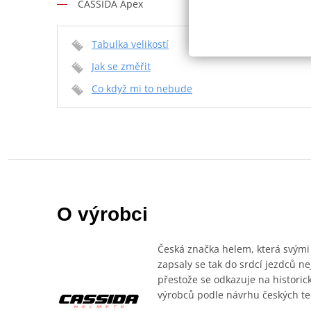
CASSIDA Apex
Tabulka velikostí
Jak se změřit
Co když mi to nebude
O výrobci
Česká značka helem, která svými
zapsaly se tak do srdcí jezdců n
přestože se odkazuje na historic
výrobců podle návrhu českých te