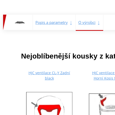
Popis a parametry
O výrobci
Nejoblíbenější kousky z ka
HJC ventilace CL-Y Zadní
HJC ventilac
black
Horní Kosis