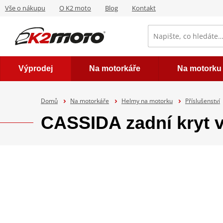
Vše o nákupu
O K2 moto
Blog
Kontakt
Výprodej
Na motorkáře
Na motorku
Domů
Na motorkáře
Helmy na motorku
Příslušenství
CASSIDA zadní kryt v