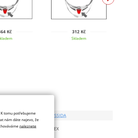
364 Kč
312 Kč
kladem
Skladem
. K tomu potřebujeme
Výrobce
CASSIDA
dat nám dáte najevo, že
Model od
 uchováváme
naleznete
APEX
Cassida