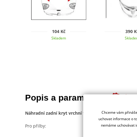
104 Kč
390 K
Skladem
Sklad
Jsme 
Popis a parametry
deale
Chceme vám přinášet
Náhradní zadní kryt vrchní ventilace CASSIDA
uchovat informace o to
nemáme uchovávat in
Pro přilby: