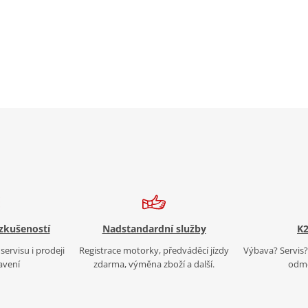
 zkušeností
Nadstandardní služby
K2
servisu i prodeji
Registrace motorky, předváděcí jízdy
Výbava? Servis? 
avení
zdarma, výměna zboží a další.
odmě