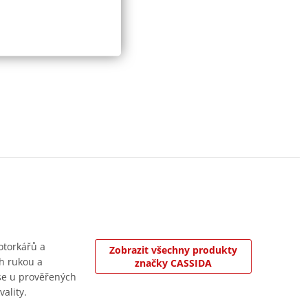
otorkářů a
Zobrazit všechny produkty
ch rukou a
značky CASSIDA
 se u prověřených
vality.