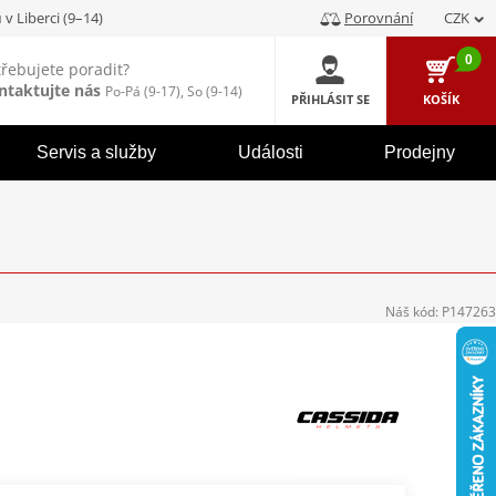
u
v Liberci (9–14)
Porovnání
CZK
0
třebujete poradit?
ntaktujte nás
Po-Pá (9-17), So (9-14)
PŘIHLÁSIT SE
KOŠÍK
Servis a služby
Události
Prodejny
Náš kód:
P147263