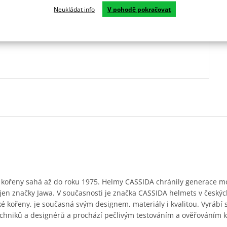
Neukládat info
V pohodě pokračovat
 kořeny sahá až do roku 1975. Helmy CASSIDA chránily generace m
ejen značky Jawa. V současnosti je značka CASSIDA helmets v český
ké kořeny, je současná svým designem, materiály i kvalitou. Vyrábí
chniků a designérů a prochází pečlivým testováním a ověřováním k