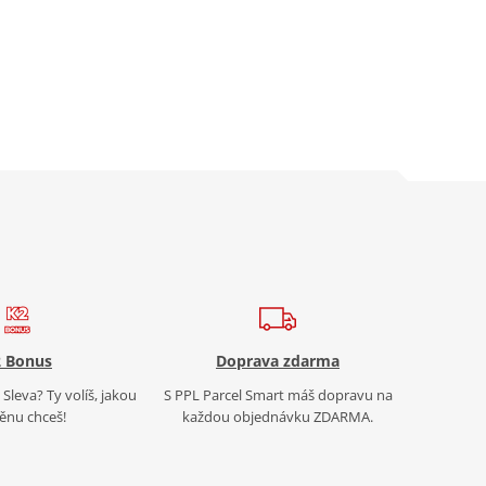
 Bonus
Doprava zdarma
Sleva? Ty volíš, jakou
S PPL Parcel Smart máš dopravu na
nu chceš!
každou objednávku ZDARMA.