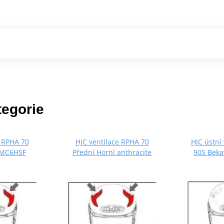
tegorie
e RPHA 70
HJC ventilace RPHA 70
HJC ústní
 MC6HSF
Přední Horní anthracite
90S Bek