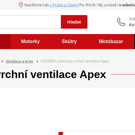
Navštivte nás
v Praze a Liberci
Po–Pá (9–18), a nově i
v sobot
Po
Hledat
Ko
Motorky
Skútry
Motobazar
Ventilace a kryty
CASSIDA zadní kryt vrchní ventilace Apex
rchní ventilace Apex