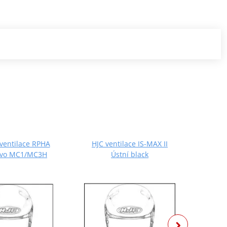
 ventilace RPHA
HJC ventilace IS-MAX II
HJC 
avo MC1/MC3H
Ústní black