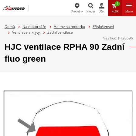
0
Prodejny
Hledat
Účet
Košík
Menu
Hledat
Domů
Na motorkáře
Helmy na motorku
Příslušenství
Ventilace a kryty
Zadní ventilace
Náš kód:
P120696
HJC ventilace RPHA 90 Zadní
fluo green