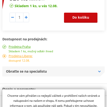
Skladem 1 ks, u vás 12.08.
Do košíku
Dostupnost na prodejnách:
Prodejna Praha
Skladem 1 ks, možný odběr ihned
Prodejna Liberec
dostupné 12.08.
Obraťte se na specialistu
Popis a parametry
Chceme vám přinášet co nejlepší zážitek z prohlížení našich stránek a
Jsme autorizovaný
nakupování na našem e-shopu. K tomu potřebujeme uchovat
O výrobci
dealer značky HJC
informace o tom, jak používáte náš web. Pokud s tím nesouhlasíte,