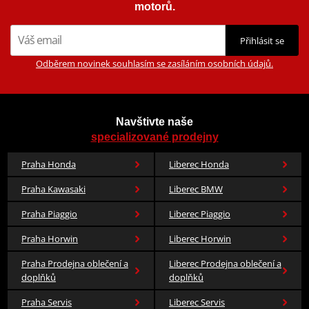
Model od HJC
RPHA 90
Pixar a nově také DC komiks.
motorů.
Barva
zelená
Zobrazit všechny produkty
značky HJC
Přihlásit se
Odběrem novinek souhlasím se zasíláním osobních údajů.
Navštivte naše
specializované prodejny
Praha Honda
Liberec Honda
Praha Kawasaki
Liberec BMW
Praha Piaggio
Liberec Piaggio
Praha Horwin
Liberec Horwin
Praha Prodejna oblečení a
Liberec Prodejna oblečení a
doplňků
doplňků
Praha Servis
Liberec Servis