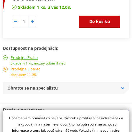
Skladem 1 ks, u vás 12.08.
Do košíku
Dostupnost na prodejnách:
Prodejna Praha
Skladem 1 ks, možný odběr ihned
Prodejna Liberec
dostupné 11.08.
Obraťte se na specialistu
Popis a parametry
Chceme vám přinášet co nejlepší zážitek z prohlížení našich stránek a
Jsme autorizovaný
nakupování na našem e-shopu. K tomu potřebujeme uchovat
O výrobci
dealer značky HJC
informace o tom, jak používáte náš web. Pokud s tím nesouhlasíte,