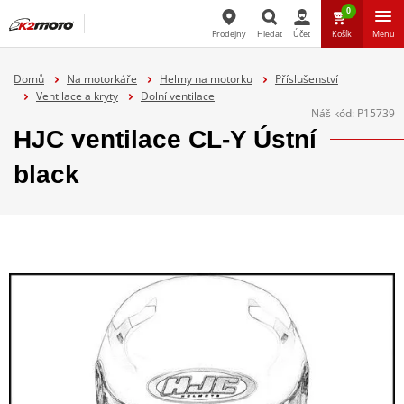
0
Prodejny
Hledat
Účet
Košík
Menu
Hledat
Domů
Na motorkáře
Helmy na motorku
Příslušenství
Ventilace a kryty
Dolní ventilace
Náš kód:
P15739
HJC ventilace CL-Y Ústní
black