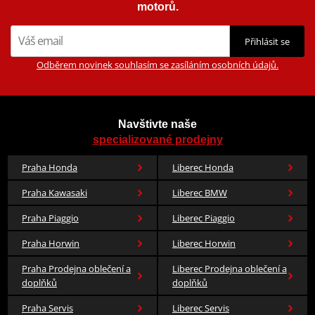
Pixar a nově také DC komiks.
motorů.
Zobrazit všechny produkty
značky HJC
Přihlásit se
Odběrem novinek souhlasím se zasíláním osobních údajů.
Navštivte naše
specializované prodejny
Praha Honda
Liberec Honda
Praha Kawasaki
Liberec BMW
Praha Piaggio
Liberec Piaggio
Praha Horwin
Liberec Horwin
Praha Prodejna oblečení a
Liberec Prodejna oblečení a
doplňků
doplňků
Praha Servis
Liberec Servis