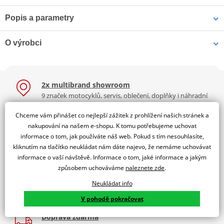
Popis a parametry
HJC výstelka RPHA 10
AIROH výstelka GP 550 - M
Jsme autorizovaný
O výrobci
dealer značky CASSIDA
Náhradní výstelka CASSIDA
Pro přilby:
2x multibrand showroom
9 značek motocyklů, servis, oblečení, doplňky i náhradní
CASSIDA Cross Pro
díly, to vše v Praze a Liberci
Chceme vám přinášet co nejlepší zážitek z prohlížení našich stránek a
Více než 30 let zkušeností
Česká značka helem, která svými kořeny sahá až do roku 1975.
nakupování na našem e-shopu. K tomu potřebujeme uchovat
Tabulka velikostí
Za řídítky motorek, v servisu i prodeji moto vybavení
Helmy CASSIDA chránily generace motorkářů a zapsaly se tak do
informace o tom, jak používáte náš web. Pokud s tím nesouhlasíte,
srdcí jezdců nejen značky Jawa. V současnosti je značka CASSIDA
Jak se změřit
kliknutím na tlačítko neukládat nám dáte najevo, že nemáme uchovávat
Nadstandardní služby
990 Kč
813 Kč
helmets v českých rukou a přestože se odkazuje na historické
informace o vaší návštěvě. Informace o tom, jaké informace a jakým
Registrace motorky, předváděcí jízdy zdarma, výměna zboží
Skladem
Skladem
Co když mi to nebude
kořeny, je současná svým designem, materiály i kvalitou. Vyrábí se
způsobem uchováváme
naleznete zde
.
a další.
u prověřených výrobců podle návrhu českých techniků a
Neukládat info
K2 Bonus
designérů a prochází pečlivým testováním a ověřováním kvality.
Výrobce
CASSIDA
V pohodě pokračovat
Výbava? Servis? Sleva? Ty volíš, jakou odměnu chceš!
Model od Cassida
CROSS PRO
Zobrazit všechny produkty
značky CASSIDA
Doprava zdarma