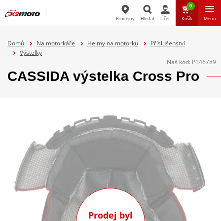
0
Prodejny
Hledat
Účet
Košík
Menu
Hledat
Domů
Na motorkáře
Helmy na motorku
Příslušenství
Výstelky
Náš kód:
P146789
CASSIDA výstelka Cross Pro
Prodej byl