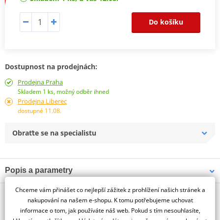
Do košíku
Dostupnost na prodejnách:
Prodejna Praha
Skladem 1 ks, možný odběr ihned
Prodejna Liberec
dostupné 11.08.
Obraťte se na specialistu
Popis a parametry
Jsme autorizovaný
Chceme vám přinášet co nejlepší zážitek z prohlížení našich stránek a
O výrobci
dealer značky AIROH
nakupování na našem e-shopu. K tomu potřebujeme uchovat
informace o tom, jak používáte náš web. Pokud s tím nesouhlasíte,
Náhradní výstelka AIROH