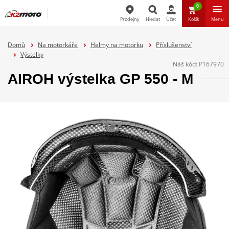
0
Prodejny
Hledat
Účet
Košík
Menu
Hledat
Domů
Na motorkáře
Helmy na motorku
Příslušenství
Výstelky
Náš kód:
P167970
AIROH výstelka GP 550 - M