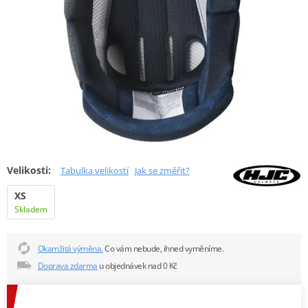
Velikosti:
Tabulka velikostí
Jak se změřit?
XS
Skladem
Okamžitá výměna.
Co vám nebude, ihned vyměníme.
Doprava zdarma
u objednávek nad 0 Kč