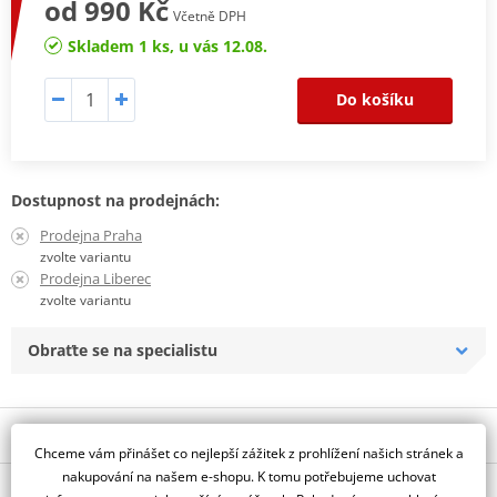
od 990 Kč
Včetně DPH
Skladem 1 ks, u vás 12.08.
Do košíku
Dostupnost na prodejnách:
Prodejna Praha
zvolte variantu
Prodejna Liberec
zvolte variantu
Obraťte se na specialistu
Popis a parametry
Chceme vám přinášet co nejlepší zážitek z prohlížení našich stránek a
Jsme autorizovaný
nakupování na našem e-shopu. K tomu potřebujeme uchovat
O výrobci
dealer značky HJC