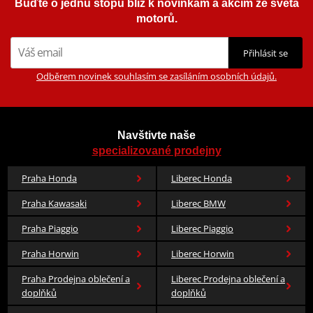
dispozici přilby inspirované sérií Star Wars, filmy od společnosti
Buďte o jednu stopu blíž k novinkám a akcím ze světa
Pixar a nově také DC komiks.
motorů.
Zobrazit všechny produkty
značky HJC
Přihlásit se
Odběrem novinek souhlasím se zasíláním osobních údajů.
Navštivte naše
specializované prodejny
Praha Honda
Liberec Honda
Praha Kawasaki
Liberec BMW
Praha Piaggio
Liberec Piaggio
Praha Horwin
Liberec Horwin
Praha Prodejna oblečení a
Liberec Prodejna oblečení a
doplňků
doplňků