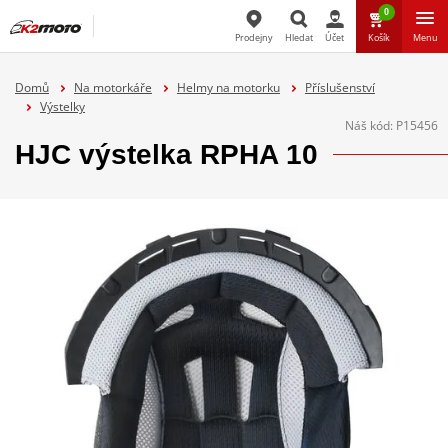
0
Prodejny
Hledat
Účet
Košík
Menu
Hledat
Domů
Na motorkáře
Helmy na motorku
Příslušenství
Výstelky
Náš kód:
P15456
HJC výstelka RPHA 10