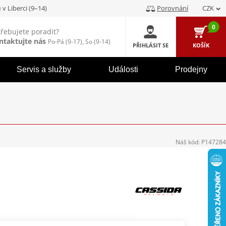
u
v Liberci (9–14)
Porovnání
CZK
0
třebujete poradit?
ntaktujte nás
Po-Pá (9-17), So (9-14)
PŘIHLÁSIT SE
KOŠÍK
Servis a služby
Události
Prodejny
Náš kód:
P147284