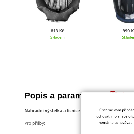
813 Kč
990 K
Skladem
Sklad
Jsme 
Popis a parametry
deale
Chceme vám přinášet
Náhradní výstelka a lícnice CASSIDA
uchovat informace o to
nemáme uchovávat in
Pro přilby: