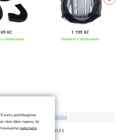
749 Kč
1 199 Kč
 u dodavatele
Skladem u dodavatele
Sk
. K tomu potřebujeme
Výrobce
CASSIDA
dat nám dáte najevo, že
Model od
 uchováváme
naleznete
REFLEX
Cassida