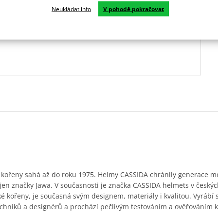
Neukládat info
V pohodě pokračovat
 kořeny sahá až do roku 1975. Helmy CASSIDA chránily generace m
ejen značky Jawa. V současnosti je značka CASSIDA helmets v český
ké kořeny, je současná svým designem, materiály i kvalitou. Vyrábí
chniků a designérů a prochází pečlivým testováním a ověřováním k