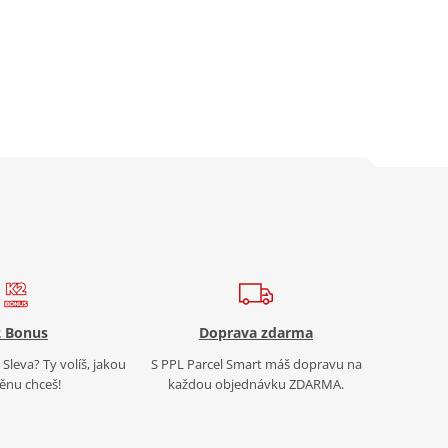
 Bonus
Doprava zdarma
Sleva? Ty volíš, jakou
S PPL Parcel Smart máš dopravu na
nu chceš!
každou objednávku ZDARMA.