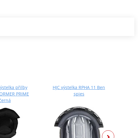
výstelka přilby
HJC výstelka RPHA 11 Ben
HJC vý
STORMER PRIME
spies
černá