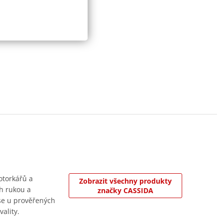
otorkářů a
Zobrazit všechny produkty
ch rukou a
značky CASSIDA
 se u prověřených
vality.