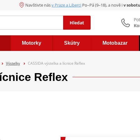
Navštivte nás
v Praze a Liberci
Po–Pá (9–18), a nově i
v sobot
Po
Hledat
Ko
Motorky
Skútry
Motobazar
Výstelky
CASSIDA výstelka a lícnice Reflex
ícnice Reflex