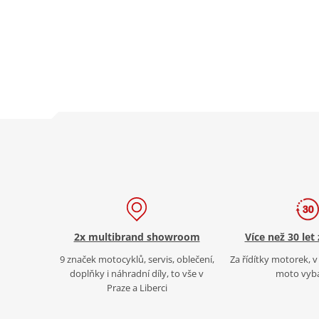
2x multibrand showroom
Více než 30 let
9 značek motocyklů, servis, oblečení,
Za řídítky motorek, v 
doplňky i náhradní díly, to vše v
moto vyb
Praze a Liberci