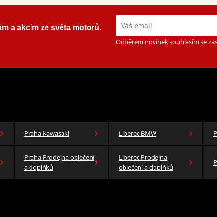
ám a akcím ze světa motorů.
Odběrem novinek souhlasím se zas
Praha Kawasaki
Liberec BMW
P
Praha Prodejna oblečení
Liberec Prodejna
P
a doplňků
oblečení a doplňků