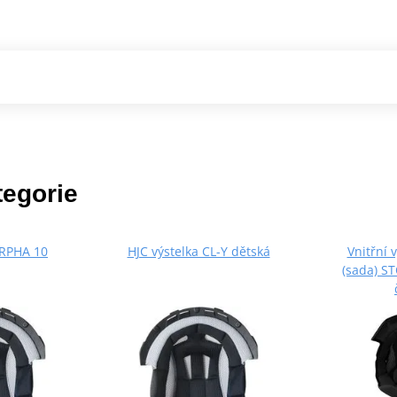
tegorie
 RPHA 10
HJC výstelka CL-Y dětská
Vnitřní 
(sada) 