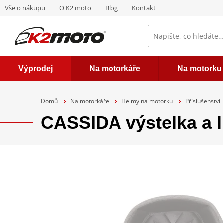
Vše o nákupu
O K2 moto
Blog
Kontakt
Výprodej
Na motorkáře
Na motorku
Domů
Na motorkáře
Helmy na motorku
Příslušenství
CASSIDA výstelka a l