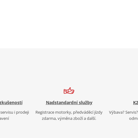
 zkušeností
Nadstandardní služby
K2
servisu i prodeji
Registrace motorky, předváděcí jízdy
Výbava? Servis? 
avení
zdarma, výměna zboží a další.
odmě