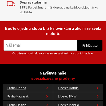
Zobrazit všechny produkty
značky CASSIDA
Jak se změřit
Doprava zdarma
S PPL Parcel Smart máš dopravu na každou objednávku
Co když mi to nebude
ZDARMA.
Výrobce
CASSIDA
Buďte o jednu stopu blíž k novinkám a akcím ze světa
Pohlaví
pánské
,
dámské
motorů.
Určení
Na skútr
Sluneční clona
ne
Přihlásit se
Materiál
polykarbonát (termoplast)
Odběrem novinek souhlasím se zasíláním osobních údajů.
Hmotnost
1 200 - 1 400 g
Model od Cassida
REFLEX
Navštivte naše
Barva
bílá
specializované prodejny
Praha Honda
Liberec Honda
Praha Kawasaki
Liberec BMW
Praha Piaggio
Liberec Piaggio