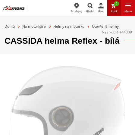
0
Prodejny
Hledat
Účet
Košík
Menu
Hledat
Domů
Na motorkáře
Helmy na motorku
Otevřené helmy
Náš kód:
P144809
CASSIDA helma Reflex - bílá