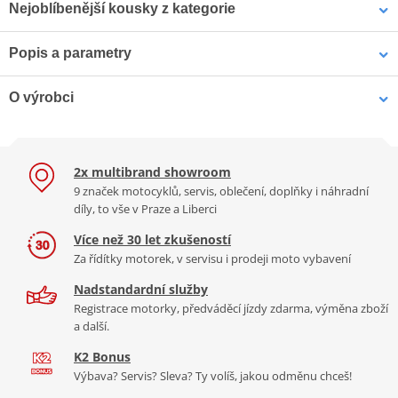
Nejoblíbenější kousky z kategorie
Popis a parametry
Otevřená helma GMS
Otevřená přilba GMS Ride
GELATO ZG11501
In Italy ZG11704 –
Jsme autorizovaný
pistáciová
Trikolóra: Polykarbonát,
O výrobci
dealer značky CASSIDA
nová homologace ECE
Otevřená přilba CASSIDA Reflex
22.06 a brýlový kanálek
Vlastnosti:
2x multibrand showroom
9 značek motocyklů, servis, oblečení, doplňky i náhradní
polykarbonátová skořepina
díly, to vše v Praze a Liberci
reflexní odrazka v týlové části přilby
Více než 30 let zkušeností
Česká značka helem, která svými kořeny sahá až do roku 1975.
dlouhé plexi plně
Za řídítky motorek, v servisu i prodeji moto vybavení
Helmy CASSIDA chránily generace motorkářů a zapsaly se tak do
odnímatelná a pratelná výstelka z prodyšného materiálu
srdcí jezdců nejen značky Jawa. V současnosti je značka CASSIDA
Nadstandardní služby
zapínání řemínku pomocí mikrometrické přezky
helmets v českých rukou a přestože se odkazuje na historické
Registrace motorky, předváděcí jízdy zdarma, výměna zboží
kořeny, je současná svým designem, materiály i kvalitou. Vyrábí se
hmotnost přilby ±1270 g
a další.
u prověřených výrobců podle návrhu českých techniků a
1 990 Kč
2 490 Kč
K2 Bonus
designérů a prochází pečlivým testováním a ověřováním kvality.
Skladem
Skladem
Tabulka velikostí
Výbava? Servis? Sleva? Ty volíš, jakou odměnu chceš!