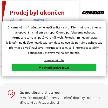
Prodej byl ukončen
Vyberte si alternativu
Chceme vám přinášet co nejlepší zážitek z prohlížení našich stránek a
nakupování na našem e-shopu. K tomu potřebujeme uchovat
informace o tom, jak používáte náš web. Pokud s tím nesouhlasíte,
kliknutím na tlačítko neukládat nám dáte najevo, že nemáme uchovávat
informace o vaší návštěvě. Informace o tom, jaké informace a jakým
Nejoblíbenější kousky z kategorie
způsobem uchováváme
naleznete zde
.
Popis a parametry
HJC ústní ventilace RPHA
HJC ventilace i70 Ústní
Neukládat info
90S Bekavo MC1/MC3H
black
V pohodě pokračovat
Jsme autorizovaný
O výrobci
dealer značky CASSIDA
Náhradní čelní kryt ventilace CASSIDA
Pro přilby:
2x multibrand showroom
9 značek motocyklů, servis, oblečení, doplňky i náhradní
CASSIDA Integral 2.0
díly, to vše v Praze a Liberci