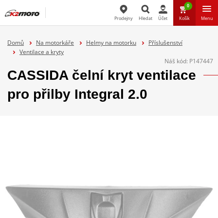
0
Prodejny
Hledat
Účet
Košík
Menu
Hledat
Domů
Na motorkáře
Helmy na motorku
Příslušenství
Ventilace a kryty
Náš kód:
P147447
CASSIDA čelní kryt ventilace
pro přilby Integral 2.0