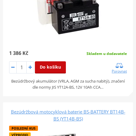
1 386 Kč
Skladem u dodavatele
Do košíku
Porovnat
Bezúdržbový akumulátor (VRLA, AGM za sucha nabitý), značení
dle normy JIS YT12A-BS, 12V 10Ah CCA…
Bezúdržbová motocyklová baterie BS-BATTERY BT14B-
BS (YT14B-BS)
POSLEDNÍ KUS
VÝPRODEJ