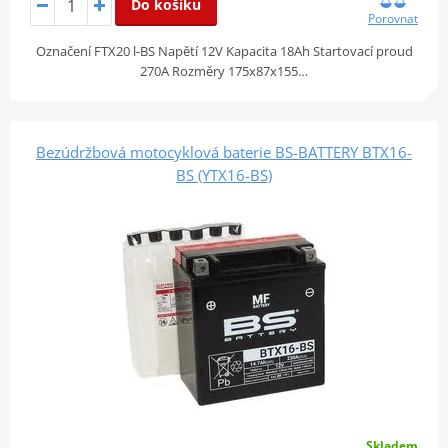
Do košíku
Porovnat
Označení FTX20 l-BS Napětí 12V Kapacita 18Ah Startovací proud
270A Rozměry 175x87x155…
Bezúdržbová motocyklová baterie BS-BATTERY BTX16-
BS (YTX16-BS)
Skladem