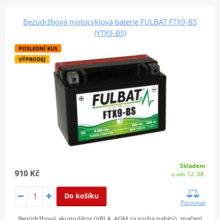
Bezúdržbová motocyklová baterie FULBAT FTX9-BS
(YTX9-BS)
POSLEDNÍ KUS
VÝPRODEJ
Skladem
910 Kč
u vás 12. 08.
Do košíku
Porovnat
Bezúdržbový akumulátor (VRLA, AGM za sucha nabitý), značení