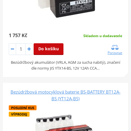
1 757 Kč
Skladem u dodavatele
Do košíku
Porovnat
Bezúdržbový akumulátor (VRLA, AGM za sucha nabitý), značení
dle normy JIS YTX14-BS, 12V 12Ah CCA…
Bezúdržbová motocyklová baterie BS-BATTERY BT12A-
BS (YT12A-BS)
POSLEDNÍ KUS
VÝPRODEJ