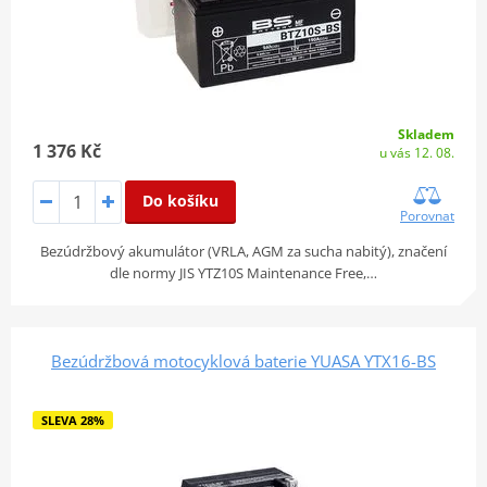
Skladem
1 376 Kč
u vás 12. 08.
Do košíku
Porovnat
Bezúdržbový akumulátor (VRLA, AGM za sucha nabitý), značení
dle normy JIS YTZ10S Maintenance Free,…
Bezúdržbová motocyklová baterie YUASA YTX16-BS
SLEVA 28%