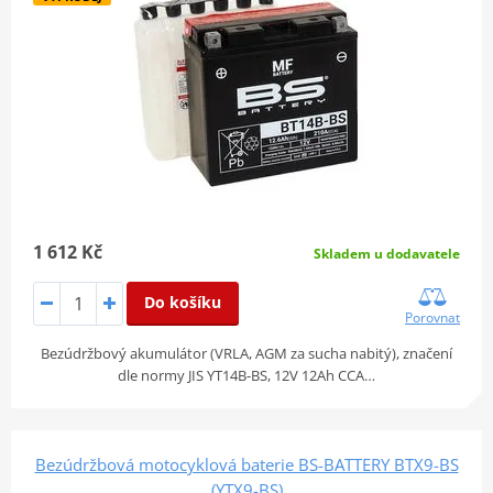
1 612 Kč
Skladem u dodavatele
Do košíku
Porovnat
Bezúdržbový akumulátor (VRLA, AGM za sucha nabitý), značení
dle normy JIS YT14B-BS, 12V 12Ah CCA…
Bezúdržbová motocyklová baterie BS-BATTERY BTX9-BS
(YTX9-BS)