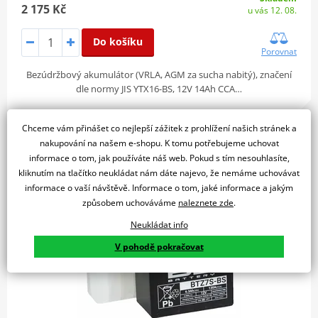
2 175 Kč
u vás 12. 08.
Do košíku
Porovnat
Bezúdržbový akumulátor (VRLA, AGM za sucha nabitý), značení
dle normy JIS YTX16-BS, 12V 14Ah CCA…
Chceme vám přinášet co nejlepší zážitek z prohlížení našich stránek a
nakupování na našem e-shopu. K tomu potřebujeme uchovat
Bezúdržbová motocyklová baterie - max. 20° náklon BS-
informace o tom, jak používáte náš web. Pokud s tím nesouhlasíte,
BATTERY BTZ7S-BS (YTZ7S-BS)
kliknutím na tlačítko neukládat nám dáte najevo, že nemáme uchovávat
informace o vaší návštěvě. Informace o tom, jaké informace a jakým
způsobem uchováváme
naleznete zde
.
Neukládat info
V pohodě pokračovat