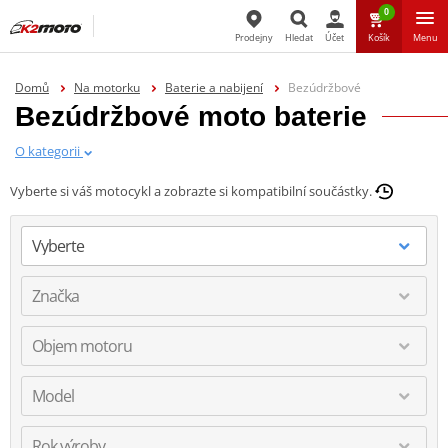
0
Prodejny
Hledat
Účet
Košík
Menu
Hledat
Domů
Na motorku
Baterie a nabijení
Bezúdržbové
Bezúdržbové moto baterie
O kategorii
Vyberte si váš motocykl a zobrazte si kompatibilní součástky.