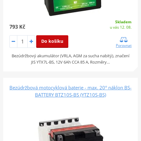
Skladem
793 Kč
u vás 12. 08.
Do košíku
Porovnat
Bezúdržbový akumulátor (VRLA, AGM za sucha nabitý), značení
JIS YTX7L-BS, 12V 6Ah CCA 85 A, Rozměry…
Bezúdržbová motocyklová baterie - max. 20° náklon BS-
BATTERY BTZ10S-BS (YTZ10S-BS)