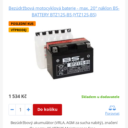
Bezúdržbová motocyklová baterie - max. 20° náklon BS-
BATTERY BTZ12S-BS (YTZ12S-BS)
POSLEDNÍ KUS
VÝPRODEJ
1 534 Kč
Skladem u dodavatele
Do košíku
Porovnat
Bezúdržbový akumulátor (VRLA, AGM za sucha nabitý), značení