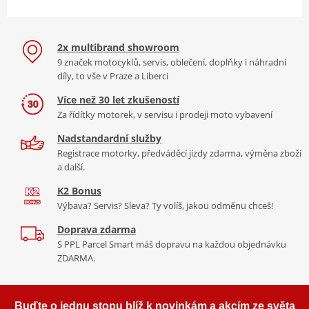
2x multibrand showroom
9 značek motocyklů, servis, oblečení, doplňky i náhradní
díly, to vše v Praze a Liberci
Více než 30 let zkušeností
Za řídítky motorek, v servisu i prodeji moto vybavení
Nadstandardní služby
Registrace motorky, předváděcí jízdy zdarma, výměna zboží
a další.
K2 Bonus
Výbava? Servis? Sleva? Ty volíš, jakou odměnu chceš!
Doprava zdarma
S PPL Parcel Smart máš dopravu na každou objednávku
ZDARMA.
Buďte o jednu stopu blíž k novinkám a akcím ze světa