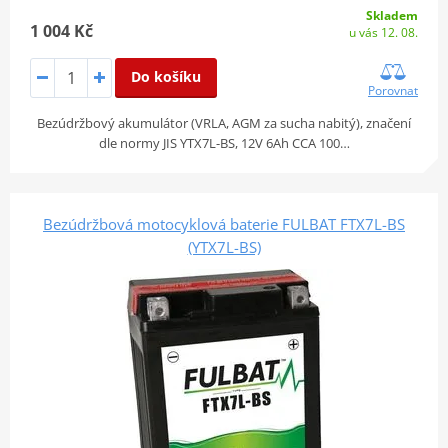
Skladem
1 004 Kč
u vás 12. 08.
Do košíku
Porovnat
Bezúdržbový akumulátor (VRLA, AGM za sucha nabitý), značení
dle normy JIS YTX7L-BS, 12V 6Ah CCA 100…
Bezúdržbová motocyklová baterie FULBAT FTX7L-BS
(YTX7L-BS)