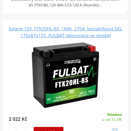
JIS YTX9-BS, 12V 8Ah CCA 120 A, Rozměry…
baterie 12V, FTX20HL-BS, 18Ah, 270A, bezúdržbová GEL
175x87x155, FULBAT (aktivovaná ve výrobě)
Skladem
2 022 Kč
u vás 12. 08.