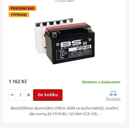
POSLEDNÍ KUS
VÝPRODEJ
1 162 Kč
Skladem u dodavatele
Do košíku
Porovnat
Bezúdržbový akumulátor (VRLA, AGM za sucha nabitý), značení
dle normy JIS YTX9-BS, 12V 8Ah CCA 135…