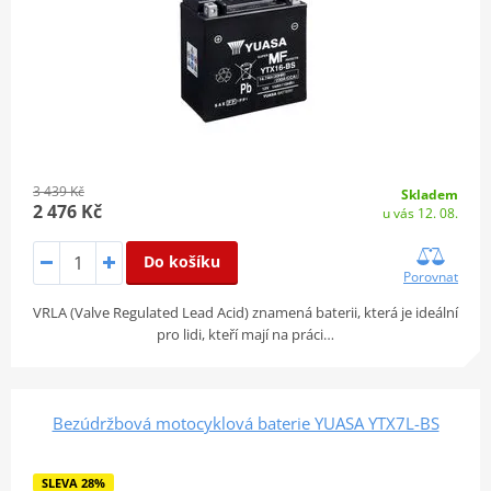
3 439 Kč
Skladem
2 476 Kč
u vás 12. 08.
Do košíku
Porovnat
VRLA (Valve Regulated Lead Acid) znamená baterii, která je ideální
pro lidi, kteří mají na práci…
Bezúdržbová motocyklová baterie YUASA YTX7L-BS
SLEVA 28%