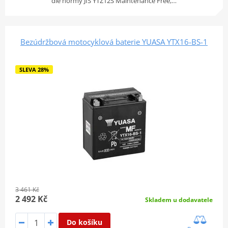
dle normy JIS YTZ12S Maintenance Free,…
Bezúdržbová motocyklová baterie YUASA YTX16-BS-1
SLEVA 28%
3 461 Kč
2 492 Kč
Skladem u dodavatele
Do košíku