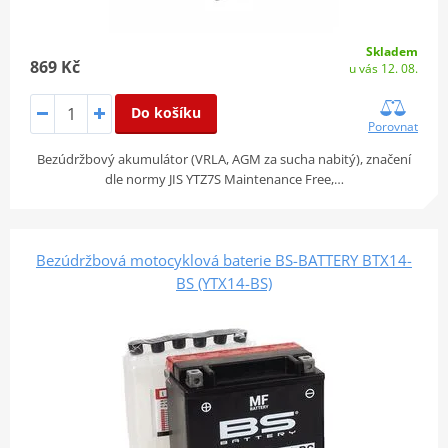
Skladem
869 Kč
u vás 12. 08.
Do košíku
Porovnat
Bezúdržbový akumulátor (VRLA, AGM za sucha nabitý), značení
dle normy JIS YTZ7S Maintenance Free,…
Bezúdržbová motocyklová baterie BS-BATTERY BTX14-
BS (YTX14-BS)