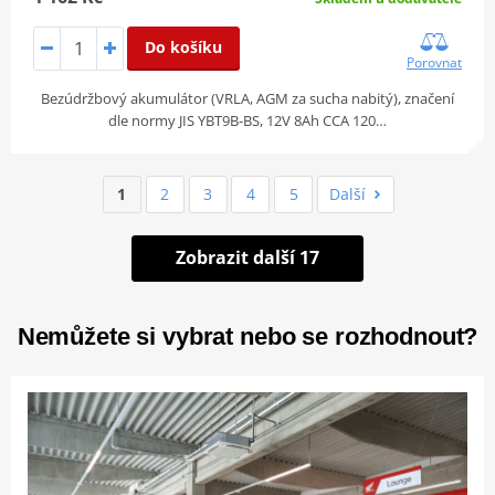
Do košíku
Porovnat
Bezúdržbový akumulátor (VRLA, AGM za sucha nabitý), značení
dle normy JIS YBT9B-BS, 12V 8Ah CCA 120…
1
2
3
4
5
Další
Zobrazit další 17
Nemůžete si vybrat nebo se rozhodnout?