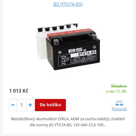
BS (YTX7A-BS)
Skladem
1 013 Kč
u vás 12. 08.
Do košíku
Porovnat
Bezúdržbový akumulátor (VRLA, AGM za sucha nabitý), značení
dle normy JIS YTX7A-BS, 12V 6Ah CCA 105…