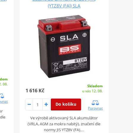
(YTZ8V (FA)) SLA
adem
. 08.
Skladem
1 616 Kč
u vás 12. 08.
ovnat
Do košíku
Porovnat
or
 dle
Ve výrobě aktivovaný SLA akumulátor
(VRLA, AGM za mokra nabitý), značení dle
normy JIS YTZ8V (FA),…