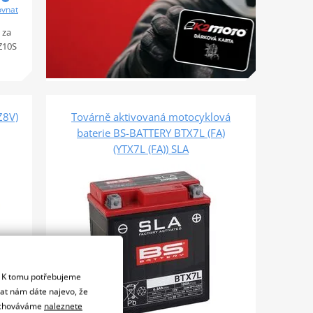
ovnat
 za
TZ10S
Z8V)
Továrně aktivovaná motocyklová
baterie BS-BATTERY BTX7L (FA)
(YTX7L (FA)) SLA
. K tomu potřebujeme
dat nám dáte najevo, že
 uchováváme
naleznete