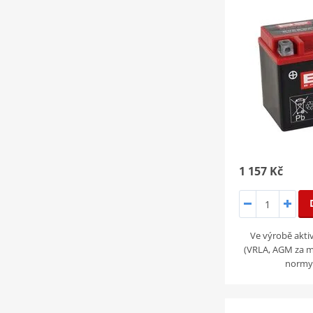
1 157 Kč
Ve výrobě akt
(VRLA, AGM za mo
normy 