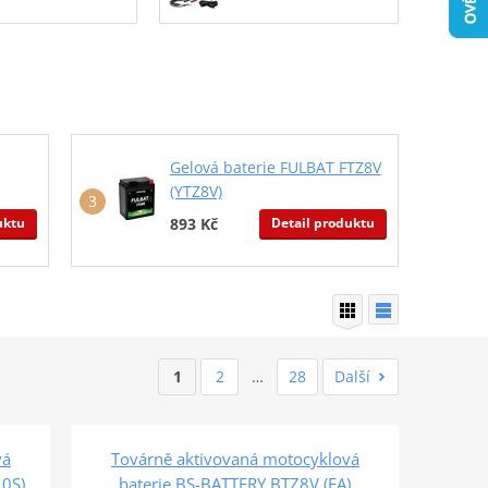
Gelová baterie FULBAT FTZ8V
(YTZ8V)
uktu
Detail produktu
893 Kč
1
2
…
28
Další
vá
Továrně aktivovaná motocyklová
10S)
baterie BS-BATTERY BTZ8V (FA)