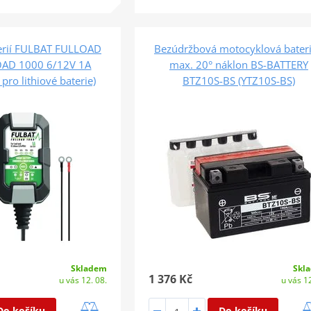
terií FULBAT FULLOAD
Bezúdržbová motocyklová bateri
AD 1000 6/12V 1A
max. 20° náklon BS-BATTERY
pro lithiové baterie)
BTZ10S-BS (YTZ10S-BS)
Skladem
Skl
1 376 Kč
u vás 12. 08.
u vás 12
Do košíku
Do košíku