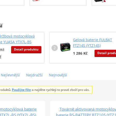
í
ržbová motocyklová
Gelová baterie FULBAT
ie YUASA YTX7L-BS
FTZ14S (YTZ14S)
Detail produktu
 Kč
Detail prod
1 286 Kč
č
Nejlevnější
Nejdražší
Nejnovější
roduktů.
Použijte filtr
a najděte rychleji to pravé zboží pro vás.
motocyklová baterie
Továrně aktivovaná motocyklo
BTX7L-BS (YTX7L-BS)
baterie BS-BATTERY BTZ10S (YTZ