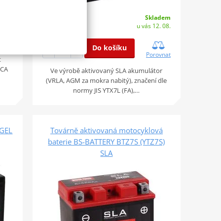
adem
. 08.
Skladem
1 147 Kč
u vás 12. 08.
ovnat
Do košíku
Porovnat
t
CCA
Ve výrobě aktivovaný SLA akumulátor
(VRLA, AGM za mokra nabitý), značení dle
normy JIS YTX7L (FA),…
 GEL
Továrně aktivovaná motocyklová
baterie BS-BATTERY BTZ7S (YTZ7S)
SLA