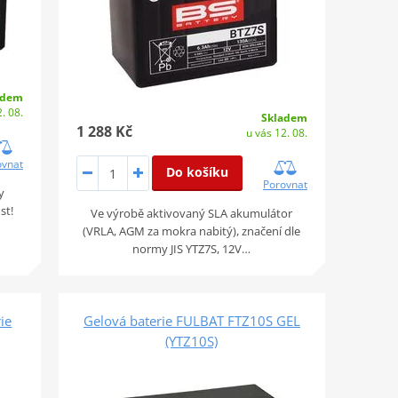
adem
. 08.
Skladem
1 288 Kč
u vás 12. 08.
ovnat
Do košíku
Porovnat
y
st!
Ve výrobě aktivovaný SLA akumulátor
(VRLA, AGM za mokra nabitý), značení dle
normy JIS YTZ7S, 12V…
ie
Gelová baterie FULBAT FTZ10S GEL
(YTZ10S)