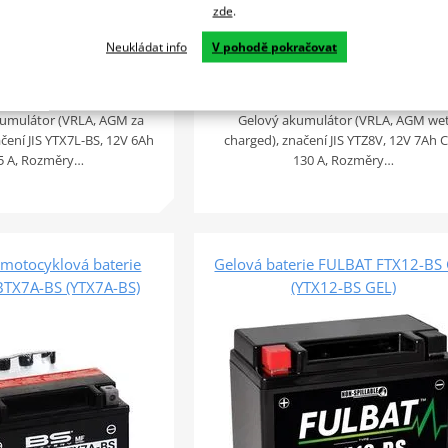
zde
.
Skl
Skladem
893 Kč
u vás 12
u vás 12. 08.
Neukládat info
V pohodě pokračovat
Do košíku
Do košíku
Por
Porovnat
Gelový akumulátor (VRLA, AGM we
umulátor (VRLA, AGM za
charged), značení JIS YTZ8V, 12V 7Ah 
ačení JIS YTX7L-BS, 12V 6Ah
130 A, Rozměry…
5 A, Rozměry…
motocyklová baterie
Gelová baterie FULBAT FTX12-BS
BTX7A-BS (YTX7A-BS)
(YTX12-BS GEL)