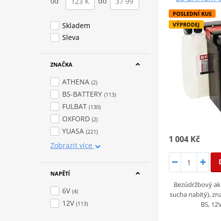
od
do
POSLEDNÍ KUS
Skladem
VÝPRODEJ
Sleva
ZNAČKA
ATHENA
(2)
BS-BATTERY
(113)
FULBAT
(130)
OXFORD
(2)
YUASA
(221)
1 004 Kč
Zobrazit více
NAPĚTÍ
Bezúdržbový ak
6V
(4)
sucha nabitý), zn
12V
(113)
BS, 12