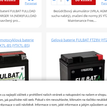
Porovnat
Por
a baterií FULBAT FULLOAD
Bezúdržbový akumulátor (VRLA, AGM
HARGER 1A (NEW)FULLOAD
sucha nabitý), značení dle normy JIS Y
 navržený pro…
Maintenance Free,…
motocyklová baterie
Gelová baterie FULBAT FTZ8V (YT
X7L-BS (YTX7L-BS)
 co nejlepší zážitek z prohlížení našich stránek a nakupování na našem e-shopu
m, jak používáte náš web. Pokud s tím nesouhlasíte, kliknutím na tlačítko neuklá
formace o vaší návštěvě. Informace o tom, jaké informace a jakým způsobem