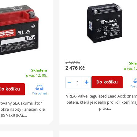
3 439 Kč
Skl
2 476 Kč
u vás 12
Skladem
u vás 12. 08.
Do košíku
Por
Do košíku
Porovnat
VRLA (Valve Regulated Lead Acid) zna
baterii, která je ideální pro lidi, kteří ma
ivovaný SLA akumulátor
práci…
kra nabitý), značení dle
JIS YTX9 (FA),…