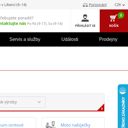
u
v Liberci (9–14)
Porovnání
CZK
0
třebujete poradit?
ntaktujte nás
Po-Pá (9-17), So (9-14)
PŘIHLÁSIT SE
KOŠÍK
Servis a služby
Události
Prodejny
hium-iontové
Moto nabíječky