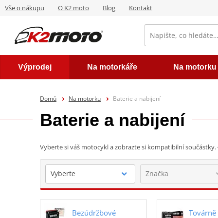
Vše o nákupu
O K2 moto
Blog
Kontakt
Výprodej
Na motorkáře
Na motorku
Domů
Na motorku
Baterie a nabijení
Baterie a nabijení
Vyberte si váš motocykl a zobrazte si kompatibilní součástky.
Bezúdržbové
Továrně 