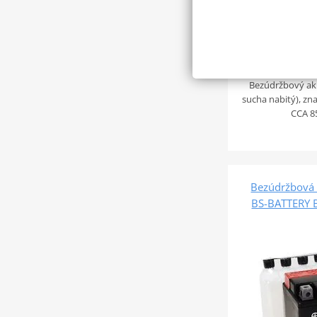
793 Kč
Bezúdržbový ak
sucha nabitý), zn
CCA 8
Bezúdržbová 
BS-BATTERY 