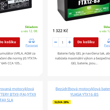
Skladem
Skl
1 322 Kč
u vás 12. 08.
u vás 12
Do košíku
Do košíku
Porovnat
Por
umulátor (VRLA, AGM za
Baterie řady GEL je navržena tak, ab
ačení dle normy JIS YTX7A-
nabízela maximální výkon a bezpečno
V 6Ah CCA 105…
GEL baterie, jsou…
ivovaná motocyklová
Bezúdržbová motocyklová bater
TTERY BTX9 (FA) (YTX9
YUASA YTX16-BS
(FA)) SLA
SLEVA 28%