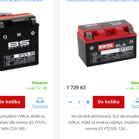
Skladem
Skl
1 729 Kč
u vás 12. 08.
u vás 12
Do košíku
Do košíku
Porovnat
Por
umulátor (VRLA, AGM za
Ve výrobě aktivovaný SLA akumulát
ačení dle normy JIS YTX7L-
(VRLA, AGM za mokra nabitý), značení
V 6Ah CCA 100…
normy JIS YTZ10S, 12V…