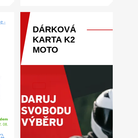
e -
DÁRKOVÁ
KARTA
K2
MOTO
adem
. 08.