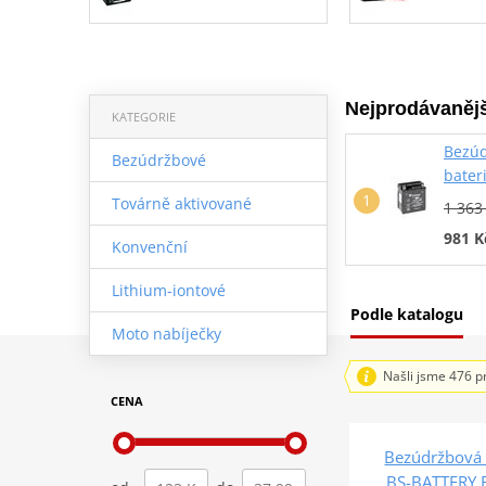
Nejprodávanějš
KATEGORIE
Bezúd
Bezúdržbové
bater
Továrně aktivované
1 363
981 K
Konvenční
Lithium-iontové
Podle katalogu
Moto nabíječky
Našli jsme 476 p
CENA
Bezúdržbová 
BS-BATTERY 