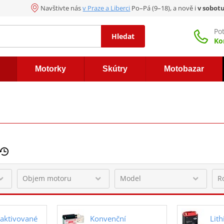
Navštivte nás
v Praze a Liberci
Po–Pá (9–18), a nově i
v sobot
Po
Hledat
Ko
Motorky
Skútry
Motobazar
aktivované
Konvenční
Lit