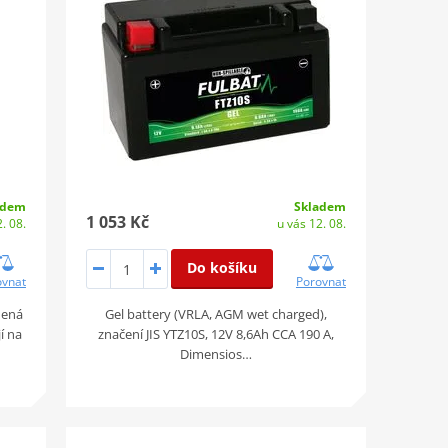
adem
Skladem
1 053 Kč
. 08.
u vás 12. 08.
Do košíku
ovnat
Porovnat
mená
Gel battery (VRLA, AGM wet charged),
jí na
značení JIS YTZ10S, 12V 8,6Ah CCA 190 A,
Dimensios…