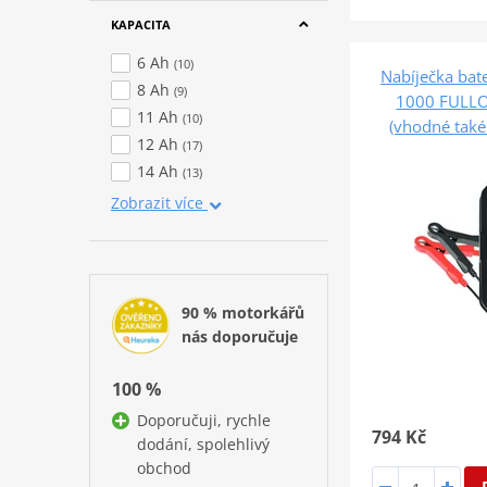
KAPACITA
6 Ah
(10)
Nabíječka ba
8 Ah
(9)
1000 FULLO
11 Ah
(10)
(vhodné také 
12 Ah
(17)
14 Ah
(13)
Zobrazit více
90 % motorkářů
nás doporučuje
100 %
Doporučuji, rychle
794 Kč
dodání, spolehlivý
obchod