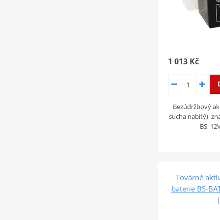
1 013 Kč
Bezúdržbový ak
sucha nabitý), zn
BS, 12
Továrně akt
baterie BS-BA