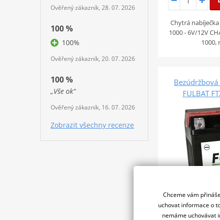
Ověřený zákazník, 28. 07. 2026
Chytrá nabíječk
100 %
1000 - 6V/12V C
100%
1000,
Ověřený zákazník, 20. 07. 2026
100 %
Bezúdržbová 
„Vše ok“
FULBAT FT
Ověřený zákazník, 16. 07. 2026
Zobrazit všechny recenze
Chceme vám přinášet
uchovat informace o to
nemáme uchovávat in