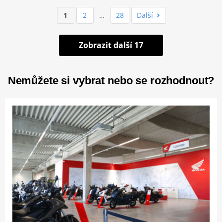
1
2
…
28
Další
Zobrazit další 17
Nemůžete si vybrat nebo se rozhodnout?