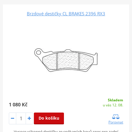
Brzdové destičky CL BRAKES 2396 RX3
Skladem
1 080 Kč
u vás 12. 08.
Do košíku
Porovnat
Vysoce výkonné destičky ze spékaných kovů spec.pro zadní