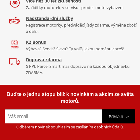
Více než 30 let zkušeností
Za řídítky motorek, v servisu i prodeji moto vybavení
Nadstandardní služby
Registrace motorky, předváděcí jízdy zdarma, výměna zboží
a další.
K2 Bonus
Výbava? Servis? Sleva? Ty volíš, jakou odměnu chceš!
Doprava zdarma
S PPL Parcel Smart máš dopravu na každou objednávku
ZDARMA.
Buďte o jednu stopu blíž k novinkám a akcím ze světa
motorů.
Přihlásit se
Odběrem novinek souhlasím se zasíláním osobních údajů.