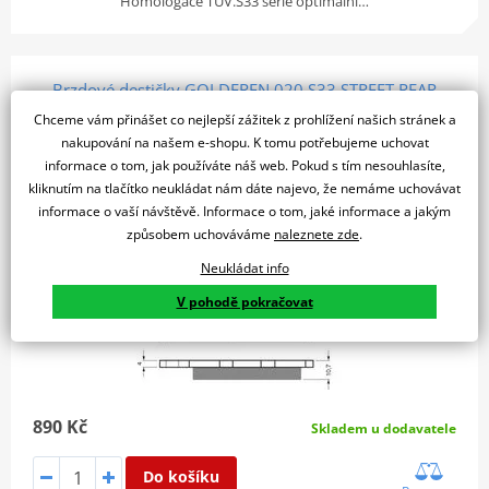
Homologace TÜV.S33 série optimální…
Brzdové destičky GOLDFREN 020 S33 STREET REAR
Chceme vám přinášet co nejlepší zážitek z prohlížení našich stránek a
nakupování na našem e-shopu. K tomu potřebujeme uchovat
informace o tom, jak používáte náš web. Pokud s tím nesouhlasíte,
kliknutím na tlačítko neukládat nám dáte najevo, že nemáme uchovávat
informace o vaší návštěvě. Informace o tom, jaké informace a jakým
způsobem uchováváme
naleznete zde
.
Neukládat info
V pohodě pokračovat
890 Kč
Skladem u dodavatele
Do košíku