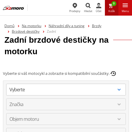
0
Prodejny
Hledat
Účet
Košík
Menu
Hledat
Domů
Na motorku
Náhradní díly a tuning
Brzdy
Brzdové destičky
Zadní
Zadní brzdové destičky na
motorku
Vyberte si váš motocykl a zobrazte si kompatibilní součástky.