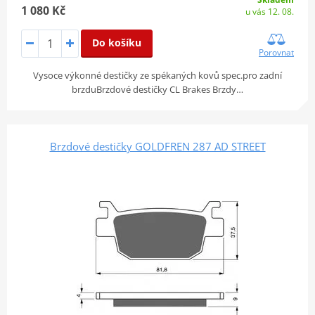
1 080 Kč
u vás 12. 08.
Do košíku
Porovnat
Vysoce výkonné destičky ze spékaných kovů spec.pro zadní
brzduBrzdové destičky CL Brakes Brzdy…
Brzdové destičky GOLDFREN 287 AD STREET