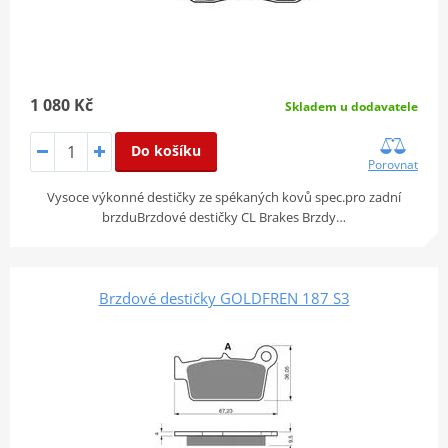
1 080 Kč
Skladem u dodavatele
Do košíku
Porovnat
Vysoce výkonné destičky ze spékaných kovů spec.pro zadní
brzduBrzdové destičky CL Brakes Brzdy…
Brzdové destičky GOLDFREN 187 S3